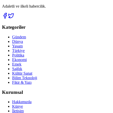
Adaletli ve ilkeli habercilik.
Kategoriler
Gündem
Dünya
Yaşam
Türkiye
Politika
Ekonomi
Emek
Sağlık
Kültür Sanat
Bilim Teknoloji
Fikir & Yazı
Kurumsal
Hakkımızda
Künye
İletişim