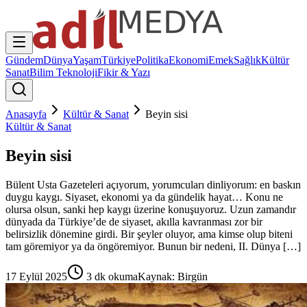
Gündem
Dünya
Yaşam
Türkiye
Politika
Ekonomi
Emek
Sağlık
Kültür
Sanat
Bilim Teknoloji
Fikir & Yazı
Anasayfa
Kültür & Sanat
Beyin sisi
Kültür & Sanat
Beyin sisi
Bülent Usta Gazeteleri açıyorum, yorumcuları dinliyorum: en baskın
duygu kaygı. Siyaset, ekonomi ya da gündelik hayat… Konu ne
olursa olsun, sanki hep kaygı üzerine konuşuyoruz. Uzun zamandır
dünyada da Türkiye’de de siyaset, akılla kavranması zor bir
belirsizlik dönemine girdi. Bir şeyler oluyor, ama kimse olup biteni
tam göremiyor ya da öngöremiyor. Bunun bir nedeni, II. Dünya […]
17 Eylül 2025
3
dk okuma
Kaynak:
Birgün