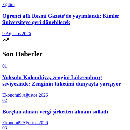
Eğitim
Öğrenci affı Resmi Gazete’de yayımlandı: Kimler
üniversiteye geri dönebilecek
9 Ağustos 2026
Son Haberler
01
Yoksulu Kolombiya, zengini Lüksemburg
seviyesinde: Zenginin tüketimi dünyayla yarışıyor
Ekonomi
9 Ağustos 2026
02
Borçtan alınan vergi şirketten alınanı solladı
Ekonomi
9 Ağustos 2026
03