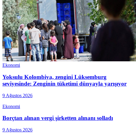
Ekonomi
Yoksulu Kolombiya, zengini Lüksemburg
seviyesinde: Zenginin tüketimi dünyayla yarışıyor
9 Ağustos 2026
Ekonomi
Borçtan alınan vergi şirketten alınanı solladı
9 Ağustos 2026