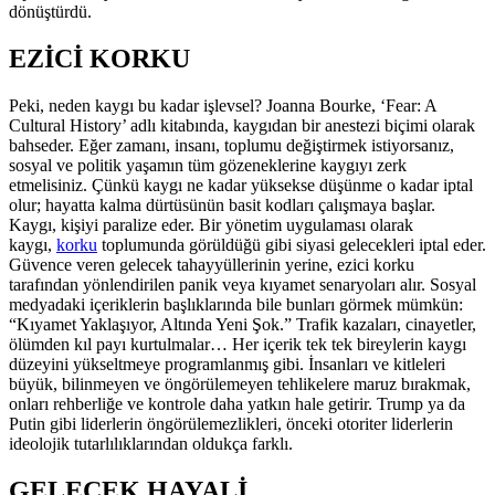
dönüştürdü.
EZİCİ KORKU
Peki, neden kaygı bu kadar işlevsel? Joanna Bourke, ‘Fear: A
Cultural History’ adlı kitabında, kaygıdan bir anestezi biçimi olarak
bahseder. Eğer zamanı, insanı, toplumu değiştirmek istiyorsanız,
sosyal ve politik yaşamın tüm gözeneklerine kaygıyı zerk
etmelisiniz. Çünkü kaygı ne kadar yüksekse düşünme o kadar iptal
olur; hayatta kalma dürtüsünün basit kodları çalışmaya başlar.
Kaygı, kişiyi paralize eder. Bir yönetim uygulaması olarak
kaygı,
korku
toplumunda görüldüğü gibi siyasi gelecekleri iptal eder.
Güvence veren gelecek tahayyüllerinin yerine, ezici korku
tarafından yönlendirilen panik veya kıyamet senaryoları alır. Sosyal
medyadaki içeriklerin başlıklarında bile bunları görmek mümkün:
“Kıyamet Yaklaşıyor, Altında Yeni Şok.” Trafik kazaları, cinayetler,
ölümden kıl payı kurtulmalar… Her içerik tek tek bireylerin kaygı
düzeyini yükseltmeye programlanmış gibi. İnsanları ve kitleleri
büyük, bilinmeyen ve öngörülemeyen tehlikelere maruz bırakmak,
onları rehberliğe ve kontrole daha yatkın hale getirir. Trump ya da
Putin gibi liderlerin öngörülemezlikleri, önceki otoriter liderlerin
ideolojik tutarlılıklarından oldukça farklı.
GELECEK HAYALİ