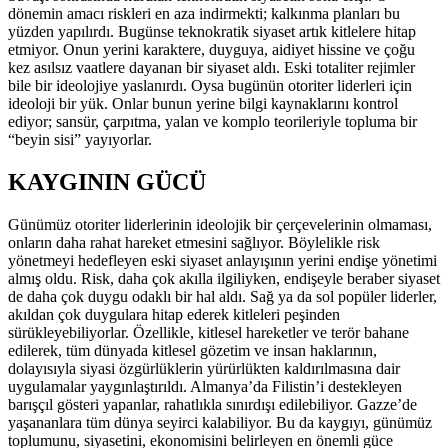
dönemin amacı riskleri en aza indirmekti; kalkınma planları bu
yüzden yapılırdı. Bugünse teknokratik siyaset artık kitlelere hitap
etmiyor. Onun yerini karaktere, duyguya, aidiyet hissine ve çoğu
kez asılsız vaatlere dayanan bir siyaset aldı. Eski totaliter rejimler
bile bir ideolojiye yaslanırdı. Oysa bugünün otoriter liderleri için
ideoloji bir yük. Onlar bunun yerine bilgi kaynaklarını kontrol
ediyor; sansür, çarpıtma, yalan ve komplo teorileriyle topluma bir
“beyin sisi” yayıyorlar.
KAYGININ GÜCÜ
Günümüz otoriter liderlerinin ideolojik bir çerçevelerinin olmaması,
onların daha rahat hareket etmesini sağlıyor. Böylelikle risk
yönetmeyi hedefleyen eski siyaset anlayışının yerini endişe yönetimi
almış oldu. Risk, daha çok akılla ilgiliyken, endişeyle beraber siyaset
de daha çok duygu odaklı bir hal aldı. Sağ ya da sol popüler liderler,
akıldan çok duygulara hitap ederek kitleleri peşinden
sürükleyebiliyorlar. Özellikle, kitlesel hareketler ve terör bahane
edilerek, tüm dünyada kitlesel gözetim ve insan haklarının,
dolayısıyla siyasi özgürlüklerin yürürlükten kaldırılmasına dair
uygulamalar yaygınlaştırıldı. Almanya’da Filistin’i destekleyen
barışçıl gösteri yapanlar, rahatlıkla sınırdışı edilebiliyor. Gazze’de
yaşananlara tüm dünya seyirci kalabiliyor. Bu da kaygıyı, günümüz
toplumunu, siyasetini, ekonomisini belirleyen en önemli güce