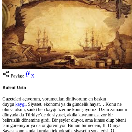
Paylaş:
X
Bülent Usta
Gazeteleri açıyorum, yorumcuları dinliyorum: en baskın
duygu
kaygı
. Siyaset, ekonomi ya da gündelik hayat… Konu ne
olursa olsun, sanki hep kaygı üzerine konuşuyoruz. Uzun zamandır
dünyada da Türkiye’de de siyaset, akılla kavranması zor bir
belirsizlik dönemine girdi. Bir şeyler oluyor, ama kimse olup biteni
tam göremiyor ya da öngöremiyor. Bunun bir nedeni, II. Dünya
Savaşı sonrasında kurulan teknokratik siyasetin sona erişi. O