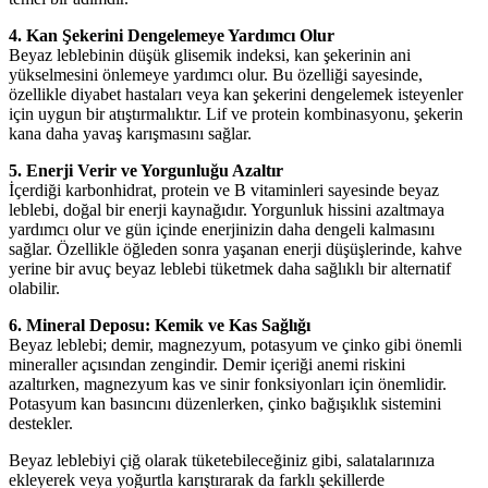
4. Kan Şekerini Dengelemeye Yardımcı Olur
Beyaz leblebinin düşük glisemik indeksi, kan şekerinin ani
yükselmesini önlemeye yardımcı olur. Bu özelliği sayesinde,
özellikle diyabet hastaları veya kan şekerini dengelemek isteyenler
için uygun bir atıştırmalıktır. Lif ve protein kombinasyonu, şekerin
kana daha yavaş karışmasını sağlar.
5. Enerji Verir ve Yorgunluğu Azaltır
İçerdiği karbonhidrat, protein ve B vitaminleri sayesinde beyaz
leblebi, doğal bir enerji kaynağıdır. Yorgunluk hissini azaltmaya
yardımcı olur ve gün içinde enerjinizin daha dengeli kalmasını
sağlar. Özellikle öğleden sonra yaşanan enerji düşüşlerinde, kahve
yerine bir avuç beyaz leblebi tüketmek daha sağlıklı bir alternatif
olabilir.
6. Mineral Deposu: Kemik ve Kas Sağlığı
Beyaz leblebi; demir, magnezyum, potasyum ve çinko gibi önemli
mineraller açısından zengindir. Demir içeriği anemi riskini
azaltırken, magnezyum kas ve sinir fonksiyonları için önemlidir.
Potasyum kan basıncını düzenlerken, çinko bağışıklık sistemini
destekler.
Beyaz leblebiyi çiğ olarak tüketebileceğiniz gibi, salatalarınıza
ekleyerek veya yoğurtla karıştırarak da farklı şekillerde