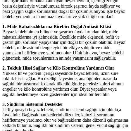
bir atıştırmalık olmakla kalmayan beyaz leblebi, içerdiği zengin
besin değerleriyle vücudumuza birçok şaşırtıcı fayda sağlıyor ve
bazı yaygın sağlık sorunlarına doğal bir çözüm sunuyor. İşte beyaz
leblebi yemenin o inanılmaz faydaları ve yok ettiği sorunlar!
1. Mide Rahatsızlıklarına Birebir: Doğal Antiasit Etkisi
Beyaz leblebinin en bilinen ve şaşırtıcı faydalarından biri, mide
rahatsızlıklarına iyi gelmesidir. Özellikle mide ekşimesi, reflü ve
gastrit gibi sorunlar yaşayanlar için doğal bir çözüm olabilir. Beyaz
leblebi, mide asidini dengeleyici bir etkiye sahiptir ve mide
yanmasını hafifletmeye yardımcı olur. Ufak bir avuç beyaz leblebi
çiğnemek, mide sorunlarınızın anında yatışmasını sağlayabilir.
2. Tokluk Hissi Sağlar ve Kilo Kontrolüne Yardımcı Olur
Yüksek lif ve protein içeriği sayesinde beyaz leblebi, uzun süre
tokluk hissi sağlar. Bu özelliği sayesinde, ana öğünler arasında
sağlıklı bir atıştırmalık olarak tüketildiğinde gereksiz kalori alımını
engeller ve kilo kontrolüne yardımcı olur. Diyet yapanlar veya
sağlıklı beslenmeye özen gösterenler için ideal bir tercihtir.
3. Sindirim Sistemini Destekler
Lifli yapısıyla beyaz leblebi, sindirim sistemi sağlığı için oldukça
faydalıdır. Bağırsak hareketlerini düzenler, kabızlık sorununu
hafifletmeye yardımcı olur ve bağırsakların daha düzenli çalışmasına
katkıda bulunur. Sağlıklı bir sindirim sistemi, genel vücut sağlığı için
temel bir adımdır.