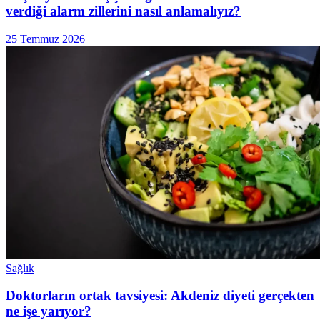
verdiği alarm zillerini nasıl anlamalıyız?
25 Temmuz 2026
Sağlık
Doktorların ortak tavsiyesi: Akdeniz diyeti gerçekten
ne işe yarıyor?