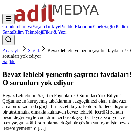
Gündem
Dünya
Yaşam
Türkiye
Politika
Ekonomi
Emek
Sağlık
Kültür
Sanat
Bilim Teknoloji
Fikir & Yazı
Anasayfa
Sağlık
Beyaz leblebi yemenin şaşırtıcı faydaları! O
sorunları yok ediyor
Sağlık
Beyaz leblebi yemenin şaşırtıcı faydaları!
O sorunları yok ediyor
Beyaz Leblebinin Şaşırtıcı Faydaları: O Sorunları Yok Ediyor!
Çoğumuzun kuruyemiş tabaklarının vazgeçilmezi olan, mütevazı
ama bir o kadar da güçlü bir lezzet: beyaz leblebi! Sadece doyurucu
bir atıştırmalık olmakla kalmayan beyaz leblebi, içerdiği zengin
besin değerleriyle vücudumuza birçok şaşırtıcı fayda sağlıyor ve
bazı yaygın sağlık sorunlarına doğal bir çözüm sunuyor. İşte beyaz
leblebi yemenin o […]