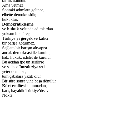
bir ilk adımdır.
Ama yetmez!
Sonraki adımlara gelince,
elbette demokrasidir,
hukuktur.
Demokratikleşme
ve
hukuk
yolunda adımlardan
yoksun bir süreç,
Türkiye’yi
gerçek
ve
kalıcı
bir barışa götürmez.
Sağlam bir barışın altyapısı
ancak
demokrasi
ile kurulur,
hak, hukuk, adalet ile kurulur.
Bu açıdan ipe un serilirse
ve sadece
İmralı ziyareti
yeter denilirse,
tüm çabalara yazık olur.
Bir süre sonra yine başa dönülür.
Kürt realitesi
tanınmadan,
barış hayaldir Türkiye’de…
Nokta.