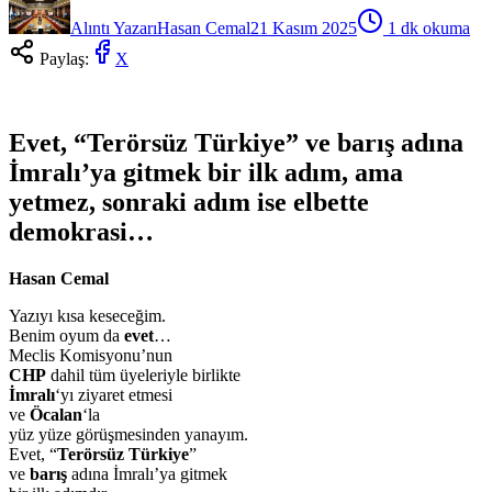
Alıntı Yazarı
Hasan Cemal
21 Kasım 2025
1
dk okuma
Paylaş:
X
Evet, “Terörsüz Türkiye” ve barış adına
İmralı’ya gitmek bir ilk adım, ama
yetmez, sonraki adım ise elbette
demokrasi…
Hasan Cemal
Yazıyı kısa keseceğim.
Benim oyum da
evet
…
Meclis Komisyonu’nun
CHP
dahil tüm üyeleriyle birlikte
İmralı
‘yı ziyaret etmesi
ve
Öcalan
‘la
yüz yüze görüşmesinden yanayım.
Evet, “
Terörsüz Türkiye
”
ve
barış
adına İmralı’ya gitmek