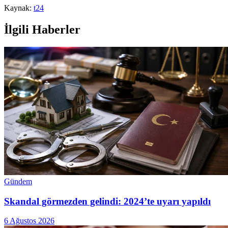
Kaynak:
t24
İlgili Haberler
Gündem
Skandal görmezden gelindi: 2024’te uyarı yapıldı
6 Ağustos 2026