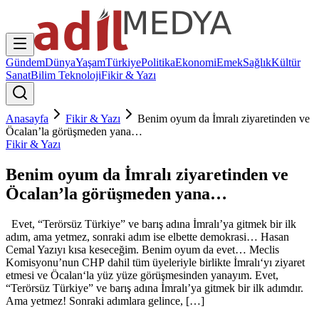
Gündem
Dünya
Yaşam
Türkiye
Politika
Ekonomi
Emek
Sağlık
Kültür
Sanat
Bilim Teknoloji
Fikir & Yazı
Anasayfa
Fikir & Yazı
Benim oyum da İmralı ziyaretinden ve
Öcalan’la görüşmeden yana…
Fikir & Yazı
Benim oyum da İmralı ziyaretinden ve
Öcalan’la görüşmeden yana…
Evet, “Terörsüz Türkiye” ve barış adına İmralı’ya gitmek bir ilk
adım, ama yetmez, sonraki adım ise elbette demokrasi… Hasan
Cemal Yazıyı kısa keseceğim. Benim oyum da evet… Meclis
Komisyonu’nun CHP dahil tüm üyeleriyle birlikte İmralı‘yı ziyaret
etmesi ve Öcalan‘la yüz yüze görüşmesinden yanayım. Evet,
“Terörsüz Türkiye” ve barış adına İmralı’ya gitmek bir ilk adımdır.
Ama yetmez! Sonraki adımlara gelince, […]