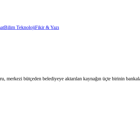
at
Bilim Teknoloji
Fikir & Yazı
oru, merkezi bütçeden belediyeye aktarılan kaynağın üçte birinin banka