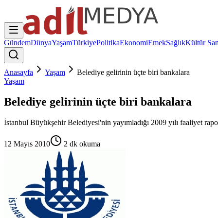
Gündem
Dünya
Yaşam
Türkiye
Politika
Ekonomi
Emek
Sağlık
Kültür San
Anasayfa
Yaşam
Belediye gelirinin üçte biri bankalara
Yaşam
Belediye gelirinin üçte biri bankalara
İstanbul Büyükşehir Belediyesi'nin yayımladığı 2009 yılı faaliyet rap
12 Mayıs 2010
2
dk okuma