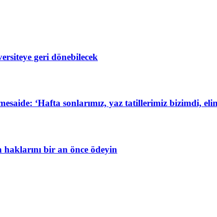
ersiteye geri dönebilecek
de: ‘Hafta sonlarımız, yaz tatillerimiz bizimdi, elim
in haklarını bir an önce ödeyin