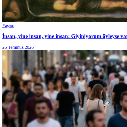
Yaşam
İnsan, yine insan, yine insan: Giyiniyorum öyleyse v
26 Temmuz 2026