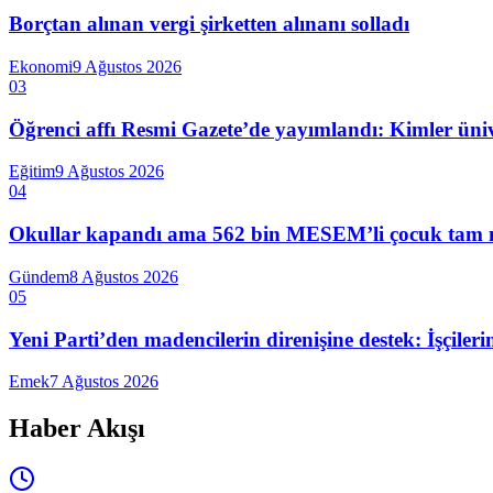
Borçtan alınan vergi şirketten alınanı solladı
Ekonomi
9 Ağustos 2026
03
Öğrenci affı Resmi Gazete’de yayımlandı: Kimler üniv
Eğitim
9 Ağustos 2026
04
Okullar kapandı ama 562 bin MESEM’li çocuk tam mesai
Gündem
8 Ağustos 2026
05
Yeni Parti’den madencilerin direnişine destek: İşçiler
Emek
7 Ağustos 2026
Haber Akışı