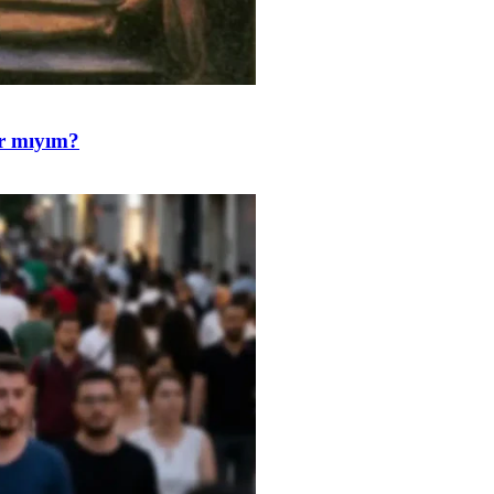
ar mıyım?