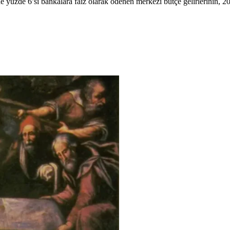
 yüzde 6’sı bankalara faiz olarak ödenen merkezi bütçe gelirlerinin, 2