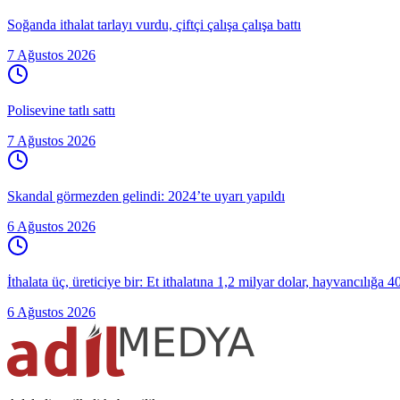
Soğanda ithalat tarlayı vurdu, çiftçi çalışa çalışa battı
7 Ağustos 2026
Polisevine tatlı sattı
7 Ağustos 2026
Skandal görmezden gelindi: 2024’te uyarı yapıldı
6 Ağustos 2026
İthalata üç, üreticiye bir: Et ithalatına 1,2 milyar dolar, hayvancılığa 
6 Ağustos 2026