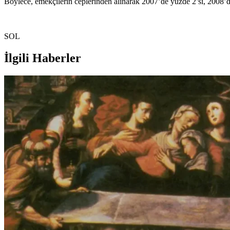
Böylece, emekçilerin ceplerinden alınarak 2007’de yüzde 2’si, 2008’de
SOL
İlgili Haberler