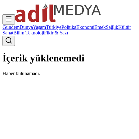
Gündem
Dünya
Yaşam
Türkiye
Politika
Ekonomi
Emek
Sağlık
Kültür
Sanat
Bilim Teknoloji
Fikir & Yazı
İçerik yüklenemedi
Haber bulunamadı.