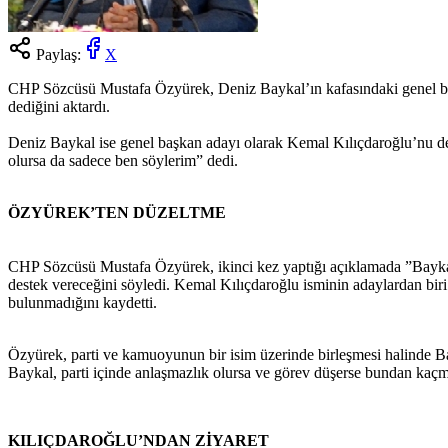
Paylaş:
X
CHP Sözcüsü Mustafa Özyürek, Deniz Baykal’ın kafasındaki genel ba
dediğini aktardı.
Deniz Baykal ise genel başkan adayı olarak Kemal Kılıçdaroğlu’nu 
olursa da sadece ben söylerim” dedi.
ÖZYÜREK’TEN DÜZELTME
CHP Sözcüsü Mustafa Özyürek, ikinci kez yaptığı açıklamada ”Baykal’ı
destek vereceğini söyledi. Kemal Kılıçdaroğlu isminin adaylardan bir
bulunmadığını kaydetti.
Özyürek, parti ve kamuoyunun bir isim üzerinde birleşmesi halinde Ba
Baykal, parti içinde anlaşmazlık olursa ve görev düşerse bundan kaçma
KILIÇDAROĞLU’NDAN ZİYARET