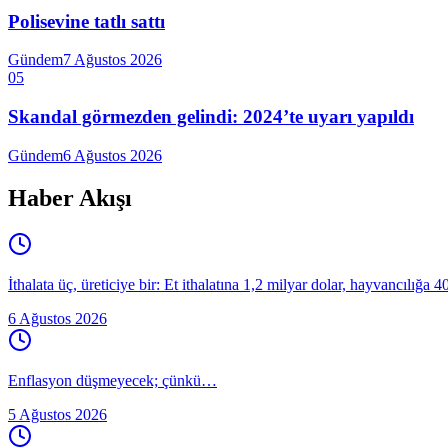
Polisevine tatlı sattı
Gündem
7 Ağustos 2026
05
Skandal görmezden gelindi: 2024’te uyarı yapıldı
Gündem
6 Ağustos 2026
Haber Akışı
İthalata üç, üreticiye bir: Et ithalatına 1,2 milyar dolar, hayvancılığa 
6 Ağustos 2026
Enflasyon düşmeyecek; çünkü…
5 Ağustos 2026