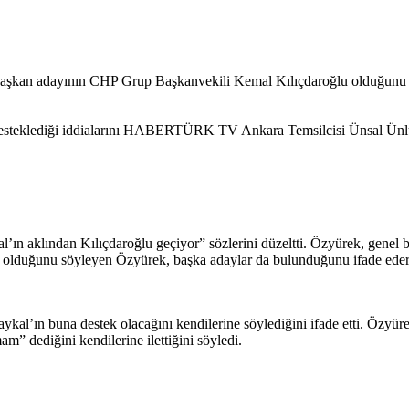
şkan adayının CHP Grup Başkanvekili Kemal Kılıçdaroğlu olduğunu sö
desteklediği iddialarını HABERTÜRK TV Ankara Temsilcisi Ünsal Ünlü’
n aklından Kılıçdaroğlu geçiyor” sözlerini düzeltti. Özyürek, genel ba
i olduğunu söyleyen Özyürek, başka adaylar da bulunduğunu ifade ederek
ykal’ın buna destek olacağını kendilerine söylediğini ifade etti. Özyü
m” dediğini kendilerine ilettiğini söyledi.