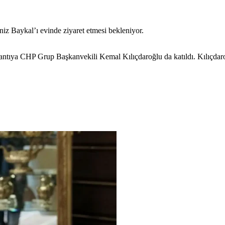
z Baykal’ı evinde ziyaret etmesi bekleniyor.
ıya CHP Grup Başkanvekili Kemal Kılıçdaroğlu da katıldı. Kılıçdaroğlu