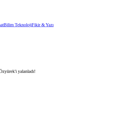
at
Bilim Teknoloji
Fikir & Yazı
Özyürek'i yalanladı!