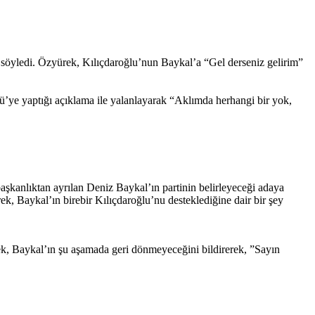
yledi. Özyürek, Kılıçdaroğlu’nun Baykal’a “Gel derseniz gelirim”
ye yaptığı açıklama ile yalanlayarak “Aklımda herhangi bir yok,
şkanlıktan ayrılan Deniz Baykal’ın partinin belirleyeceği adaya
, Baykal’ın birebir Kılıçdaroğlu’nu desteklediğine dair bir şey
rek, Baykal’ın şu aşamada geri dönmeyeceğini bildirerek, ”Sayın