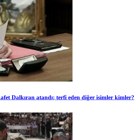
et Dalkıran atandı; terfi eden diğer isimler kimler?