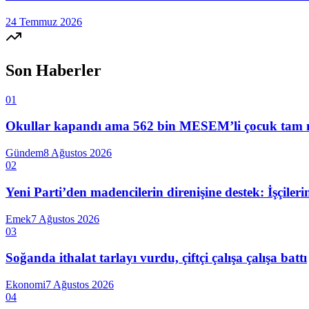
24 Temmuz 2026
Son Haberler
01
Okullar kapandı ama 562 bin MESEM’li çocuk tam mesai
Gündem
8 Ağustos 2026
02
Yeni Parti’den madencilerin direnişine destek: İşçiler
Emek
7 Ağustos 2026
03
Soğanda ithalat tarlayı vurdu, çiftçi çalışa çalışa battı
Ekonomi
7 Ağustos 2026
04