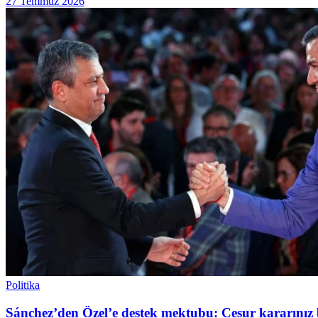
27 Temmuz 2026
Politika
Sánchez’den Özel’e destek mektubu: Cesur kararınız 