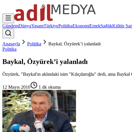
Gündem
Dünya
Yaşam
Türkiye
Politika
Ekonomi
Emek
Sağlık
Kültür San
Anasayfa
Politika
Baykal, Özyürek’i yalanladı
Politika
Baykal, Özyürek’i yalanladı
Özyürek, "Baykal'ın aklındaki isim "Kılıçdaroğlu" dedi, ama Baykal 
12 Mayıs 2010
1
dk okuma