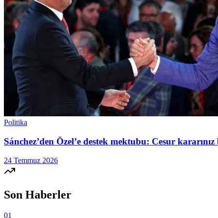
Politika
Sánchez’den Özel’e destek mektubu: Cesur kararınız 
24 Temmuz 2026
Son Haberler
01