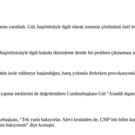
nı yanıtladı. Gül, başörtüsüyle ilgili olarak sorunun çözümünü özel te
örtüsüsüyle ilgili hukuki düzenleme ileride bir problem çıkmaması içi
ün izole edilmeye başlandığını, barış yolunda ilerlerken provokasyonla
apma isteklerini de değerlendiren Cumhurbaşkanı Gül “Anadili dışında
mhurbaşkanı, “Tek yanlı bakıyorlar. Alevi kesimden de, CHP’nin bilim 
rına bakıyorum” diye konuştu.