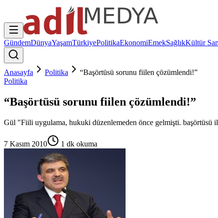
Gündem
Dünya
Yaşam
Türkiye
Politika
Ekonomi
Emek
Sağlık
Kültür San
Anasayfa
Politika
“Başörtüsü sorunu fiilen çözümlendi!”
Politika
“Başörtüsü sorunu fiilen çözümlendi!”
Gül "Fiili uygulama, hukuki düzenlemeden önce gelmişti. başörtüsü ilg
7 Kasım 2010
1
dk okuma