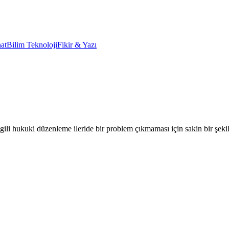
at
Bilim Teknoloji
Fikir & Yazı
ili hukuki düzenleme ileride bir problem çıkmaması için sakin bir şeki