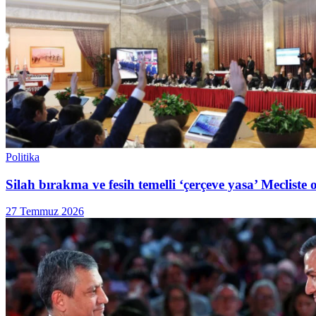
Politika
Silah bırakma ve fesih temelli ‘çerçeve yasa’ Mecliste 
27 Temmuz 2026