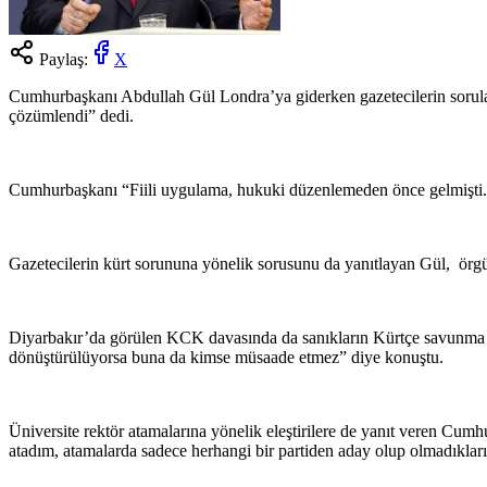
Paylaş:
X
Cumhurbaşkanı Abdullah Gül Londra’ya giderken gazetecilerin soruları
çözümlendi” dedi.
Cumhurbaşkanı “Fiili uygulama, hukuki düzenlemeden önce gelmişti.baş
Gazetecilerin kürt sorununa yönelik sorusunu da yanıtlayan Gül, örgüt
Diyarbakır’da görülen KCK davasında da sanıkların Kürtçe savunma y
dönüştürülüyorsa buna da kimse müsaade etmez” diye konuştu.
Üniversite rektör atamalarına yönelik eleştirilere de yanıt veren Cu
atadım, atamalarda sadece herhangi bir partiden aday olup olmadıkla