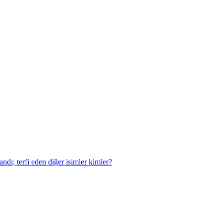
dı; terfi eden diğer isimler kimler?