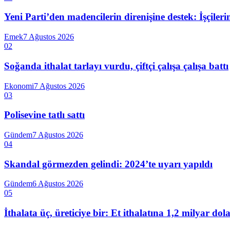
Yeni Parti’den madencilerin direnişine destek: İşçiler
Emek
7 Ağustos 2026
02
Soğanda ithalat tarlayı vurdu, çiftçi çalışa çalışa battı
Ekonomi
7 Ağustos 2026
03
Polisevine tatlı sattı
Gündem
7 Ağustos 2026
04
Skandal görmezden gelindi: 2024’te uyarı yapıldı
Gündem
6 Ağustos 2026
05
İthalata üç, üreticiye bir: Et ithalatına 1,2 milyar do