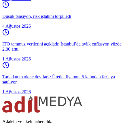
Düşük tansiyon, risk iştahını törpüledi
4 Ağustos 2026
İTO temmuz verilerini açıkladı: İstanbul’da aylık enflasyon yüzde
2,06 arttı
1 Ağustos 2026
Tarladan markete dev fark: Üretici fiyatının 5 katından fazlaya
satılıyor
1 Ağustos 2026
Adaletli ve ilkeli habercilik.