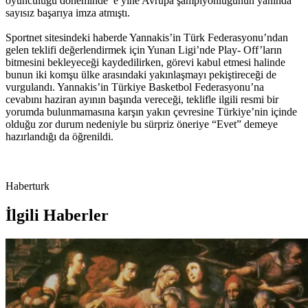
oyunculuğu döneminde e yine Avrupa şampiyonluğunun yanında
sayısız başarıya imza atmıştı.
Sportnet sitesindeki haberde Yannakis’in Türk Federasyonu’ndan
gelen teklifi değerlendirmek için Yunan Ligi’nde Play- Off’ların
bitmesini bekleyeceği kaydedilirken, görevi kabul etmesi halinde
bunun iki komşu ülke arasındaki yakınlaşmayı pekiştireceği de
vurgulandı. Yannakis’in Türkiye Basketbol Federasyonu’na
cevabını haziran ayının başında vereceği, teklifle ilgili resmi bir
yorumda bulunmamasına karşın yakın çevresine Türkiye’nin içinde
olduğu zor durum nedeniyle bu sürpriz öneriye “Evet” demeye
hazırlandığı da öğrenildi.
Haberturk
İlgili Haberler