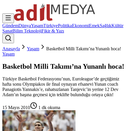
Gündem
Dünya
Yaşam
Türkiye
Politika
Ekonomi
Emek
Sağlık
Kültür
Sanat
Bilim Teknoloji
Fikir & Yazı
Anasayfa
Yaşam
Basketbol Milli Takımı’na Yunanlı hoca!
Yaşam
Basketbol Milli Takımı’na Yunanlı hoca!
Türkiye Basketbol Federasyonu’nun, Euroleague’de geçtiğimiz
hafta sonu Olympiakos ile final oynayan efsanevi Yunan coach
Panagiotis Yannakis’e, rahatsızlanan Tanjevic’in yerine 12 Dev
Adam’ın başına geçmesi için teklifte bulunduğu ortaya çıktı!
15 Mayıs 2010
1
dk okuma