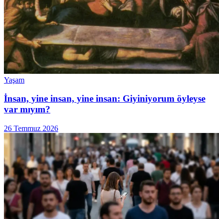
Yaşam
İnsan, yine insan, yine insan: Giyiniyorum öyleyse
var mıyım?
26 Temmuz 2026