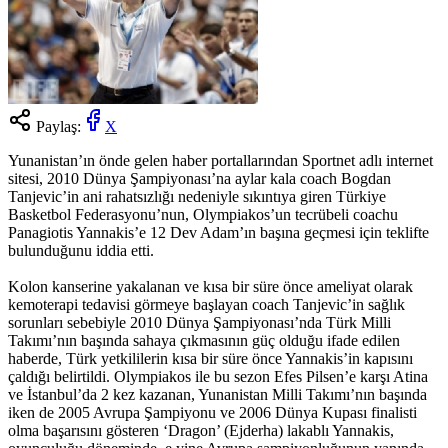
Paylaş:
X
Yunanistan’ın önde gelen haber portallarından Sportnet adlı internet
sitesi, 2010 Dünya Şampiyonası’na aylar kala coach Bogdan
Tanjevic’in ani rahatsızlığı nedeniyle sıkıntıya giren Türkiye
Basketbol Federasyonu’nun, Olympiakos’un tecrübeli coachu
Panagiotis Yannakis’e 12 Dev Adam’ın başına geçmesi için teklifte
bulunduğunu iddia etti.
Kolon kanserine yakalanan ve kısa bir süre önce ameliyat olarak
kemoterapi tedavisi görmeye başlayan coach Tanjevic’in sağlık
sorunları sebebiyle 2010 Dünya Şampiyonası’nda Türk Milli
Takımı’nın başında sahaya çıkmasının güç olduğu ifade edilen
haberde, Türk yetkililerin kısa bir süre önce Yannakis’in kapısını
çaldığı belirtildi. Olympiakos ile bu sezon Efes Pilsen’e karşı Atina
ve İstanbul’da 2 kez kazanan, Yunanistan Milli Takımı’nın başında
iken de 2005 Avrupa Şampiyonu ve 2006 Dünya Kupası finalisti
olma başarısını gösteren ‘Dragon’ (Ejderha) lakablı Yannakis,