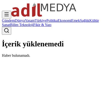
Gündem
Dünya
Yaşam
Türkiye
Politika
Ekonomi
Emek
Sağlık
Kültür
Sanat
Bilim Teknoloji
Fikir & Yazı
İçerik yüklenemedi
Haber bulunamadı.