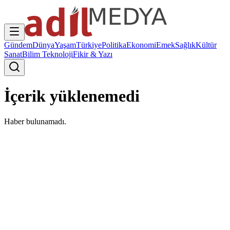
Gündem
Dünya
Yaşam
Türkiye
Politika
Ekonomi
Emek
Sağlık
Kültür
Sanat
Bilim Teknoloji
Fikir & Yazı
İçerik yüklenemedi
Haber bulunamadı.