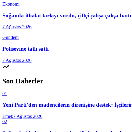
Ekonomi
Soğanda ithalat tarlayı vurdu, çiftçi çalışa çalışa battı
7 Ağustos 2026
Gündem
Polisevine tatlı sattı
7 Ağustos 2026
Son Haberler
01
Yeni Parti’den madencilerin direnişine destek: İşçiler
Emek
7 Ağustos 2026
02