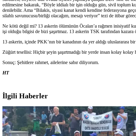
edilmesine bakarak, “Böyle iddialı bir işin olduğu gün, sivil toplum k
denilebilir. Ama “Bilakis, siyasi kanat kendi kendine federasyona geç
silahlı savunucusu/birliği olacağım, mesajı veriyor” tezi de itibar gör
Ne kötü değil mi? 13 askerin ölümünün Öcalan’a rağmen inisiyatif kul
işi olduğu bilgisi de bizi şaşırtmaz. 13 askerin TSK tarafından kazara
13 askerin, içinde PKK’nın bir kanadının da yer aldığı uluslararası bi
Züğürt tesellisi: Hiçbir şeyin şaşırtmadığı bir yerde insan kolay kol
Sonuç: Şehitlere rahmet, ailelerine sabır diliyorum.
HT
İlgili Haberler