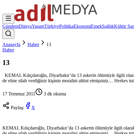
Gündem
Dünya
Yaşam
Türkiye
Politika
Ekonomi
Emek
Sağlık
Kültür San
Anasayfa
Haber
13
Haber
13
KEMAL Kılıçdaroğlu, Diyarbakır’da 13 askerin ölümüyle ilgili olarak şu
de eline silah verdiğiniz kişinin moralini altüst etmişsiniz… Herkes 
17 Temmuz 2011
3
dk okuma
Paylaş:
X
KEMAL Kılıçdaroğlu, Diyarbakır’da 13 askerin ölümüyle ilgili olarak şu
de eline silah verdiğiniz kişinin moralini altüst etmişsiniz… Herkes 