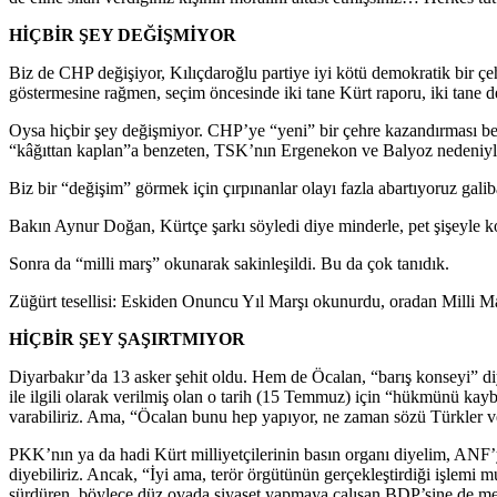
HİÇBİR ŞEY DEĞİŞMİYOR
Biz de CHP değişiyor, Kılıçdaroğlu partiye iyi kötü demokratik bir çe
göstermesine rağmen, seçim öncesinde iki tane Kürt raporu, iki tane d
Oysa hiçbir şey değişmiyor. CHP’ye “yeni” bir çehre kazandırması bek
“kâğıttan kaplan”a benzeten, TSK’nın Ergenekon ve Balyoz nedeniyle
Biz bir “değişim” görmek için çırpınanlar olayı fazla abartıyoruz gali
Bakın Aynur Doğan, Kürtçe şarkı söyledi diye minderle, pet şişeyle ko
Sonra da “milli marş” okunarak sakinleşildi. Bu da çok tanıdık.
Züğürt tesellisi: Eskiden Onuncu Yıl Marşı okunurdu, oradan Milli Mar
HİÇBİR ŞEY ŞAŞIRTMIYOR
Diyarbakır’da 13 asker şehit oldu. Hem de Öcalan, “barış konseyi” di
ile ilgili olarak verilmiş olan o tarih (15 Temmuz) için “hükmünü kay
varabiliriz. Ama, “Öcalan bunu hep yapıyor, ne zaman sözü Türkler ve K
PKK’nın ya da hadi Kürt milliyetçilerinin basın organı diyelim, ANF
diyebiliriz. Ancak, “İyi ama, terör örgütünün gerçekleştirdiği işlemi
sürdüren, böylece düz ovada siyaset yapmaya çalışan BDP’sine de meşr