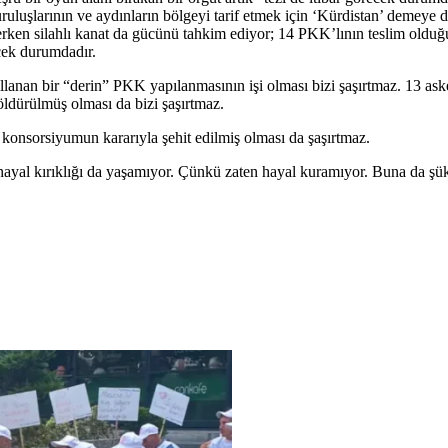
uruluşlarının ve aydınların bölgeyi tarif etmek için ‘Kürdistan’ demeye 
erken silahlı kanat da gücünü tahkim ediyor; 14 PKK’lının teslim olduğ
ecek durumdadır.
lanan bir “derin” PKK yapılanmasının işi olması bizi şaşırtmaz. 13 as
 öldürülmüş olması da bizi şaşırtmaz.
r konsorsiyumun kararıyla şehit edilmiş olması da şaşırtmaz.
ay hayal kırıklığı da yaşamıyor. Çünkü zaten hayal kuramıyor. Buna da 