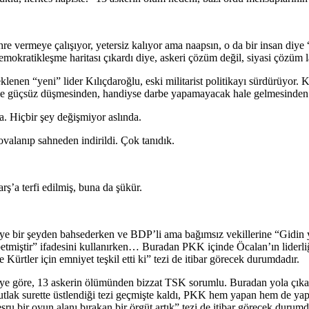
hre vermeye çalışıyor, yetersiz kalıyor ama naapsın, o da bir insan diy
emokratikleşme haritası çıkardı diye, askeri çözüm değil, siyasi çözüm 
lenen “yeni” lider Kılıçdaroğlu, eski militarist politikayı sürdürüyor.
 güçsüz düşmesinden, handiyse darbe yapamayacak hale gelmesinden ya
ba. Hiçbir şey değişmiyor aslında.
valanıp sahneden indirildi. Çok tanıdık.
ş’a terfi edilmiş, buna da şükür.
ye bir şeyden bahsederken ve BDP’li ama bağımsız vekillerine “Gidin y
betmiştir” ifadesini kullanırken… Buradan PKK içinde Öcalan’ın liderli
ürtler için emniyet teşkil etti ki” tezi de itibar görecek durumdadır.
’ye göre, 13 askerin ölümünden bizzat TSK sorumlu. Buradan yola çıkar
 mutlak surette üstlendiği tezi geçmişte kaldı, PKK hem yapan hem de yap
u bir oyun alanı bırakan bir örgüt artık” tezi de itibar görecek durumd