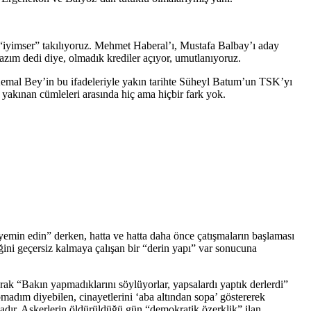
e “iyimser” takılıyoruz. Mehmet Haberal’ı, Mustafa Balbay’ı aday
lazım dedi diye, olmadık krediler açıyor, umutlanıyoruz.
 Kemal Bey’in bu ifadeleriyle yakın tarihte Süheyl Batum’un TSK’yı
kınan cümleleri arasında hiç ama hiçbir fark yok.
emin edin” derken, hatta ve hatta daha önce çatışmaların başlaması
ğini geçersiz kalmaya çalışan bir “derin yapı” var sonucuna
ak “Bakın yapmadıklarını söylüyorlar, yapsalardı yaptık derlerdi”
madım diyebilen, cinayetlerini ‘aba altından sopa’ göstererek
adır. Askerlerin öldürüldüğü gün “demokratik özerklik” ilan