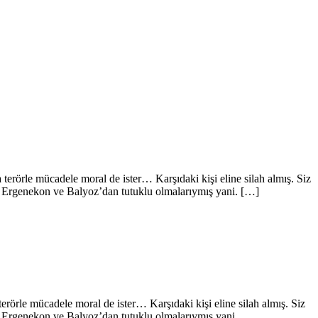
terörle mücadele moral de ister… Karşıdaki kişi eline silah almış. Siz
nın Ergenekon ve Balyoz’dan tutuklu olmalarıymış yani. […]
erörle mücadele moral de ister… Karşıdaki kişi eline silah almış. Siz
ın Ergenekon ve Balyoz’dan tutuklu olmalarıymış yani.