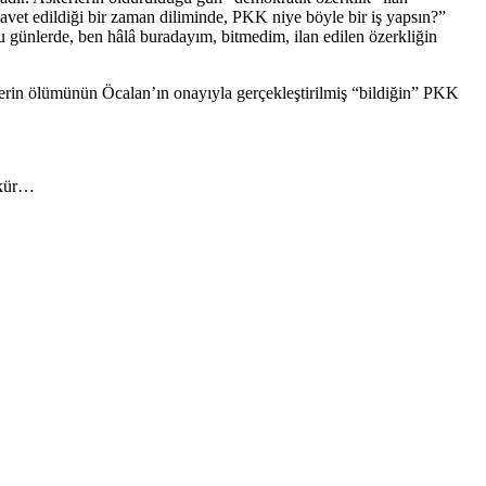
davet edildiği bir zaman diliminde, PKK niye böyle bir iş yapsın?”
u günlerde, ben hâlâ buradayım, bitmedim, ilan edilen özerkliğin
kerin ölümünün Öcalan’ın onayıyla gerçekleştirilmiş “bildiğin” PKK
şükür…