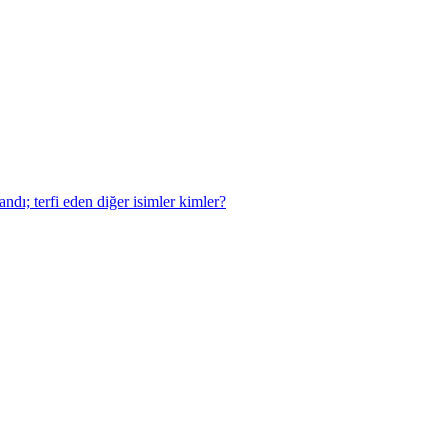
dı; terfi eden diğer isimler kimler?