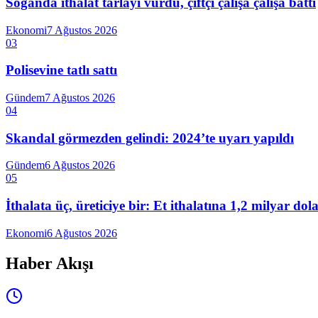
Soğanda ithalat tarlayı vurdu, çiftçi çalışa çalışa battı
Ekonomi
7 Ağustos 2026
03
Polisevine tatlı sattı
Gündem
7 Ağustos 2026
04
Skandal görmezden gelindi: 2024’te uyarı yapıldı
Gündem
6 Ağustos 2026
05
İthalata üç, üreticiye bir: Et ithalatına 1,2 milyar do
Ekonomi
6 Ağustos 2026
Haber Akışı