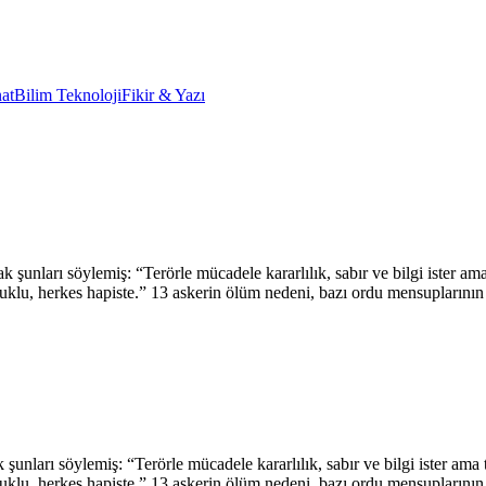
at
Bilim Teknoloji
Fikir & Yazı
nları söylemiş: “Terörle mücadele kararlılık, sabır ve bilgi ister ama 
tutuklu, herkes hapiste.” 13 askerin ölüm nedeni, bazı ordu mensupları
nları söylemiş: “Terörle mücadele kararlılık, sabır ve bilgi ister ama t
tutuklu, herkes hapiste.” 13 askerin ölüm nedeni, bazı ordu mensupların