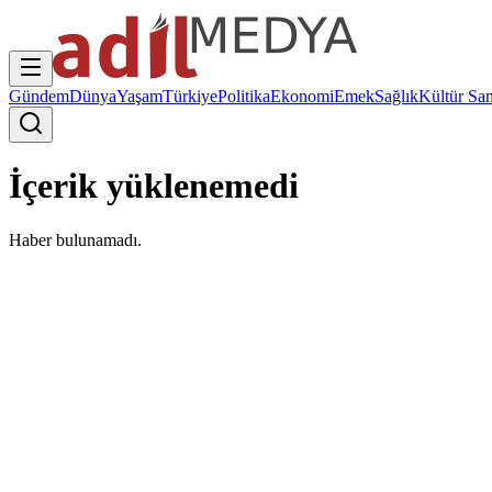
Gündem
Dünya
Yaşam
Türkiye
Politika
Ekonomi
Emek
Sağlık
Kültür San
İçerik yüklenemedi
Haber bulunamadı.