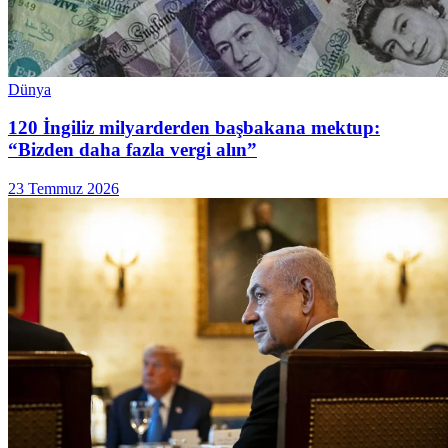
Dünya
120 İngiliz milyarderden başbakana mektup:
“Bizden daha fazla vergi alın”
23 Temmuz 2026