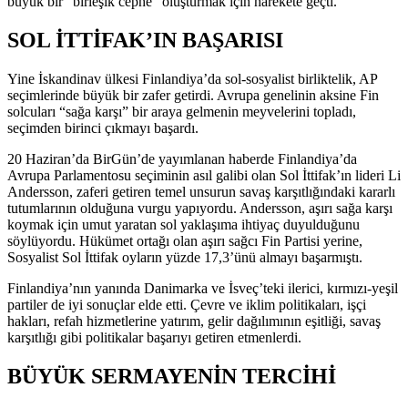
büyük bir “birleşik cephe” oluşturmak için harekete geçti.
SOL İTTİFAK’IN BAŞARISI
Yine İskandinav ülkesi Finlandiya’da sol-sosyalist birliktelik, AP
seçimlerinde büyük bir zafer getirdi. Avrupa genelinin aksine Fin
solcuları “sağa karşı” bir araya gelmenin meyvelerini topladı,
seçimden birinci çıkmayı başardı.
20 Haziran’da BirGün’de yayımlanan haberde Finlandiya’da
Avrupa Parlamentosu seçiminin asıl galibi olan Sol İttifak’ın lideri Li
Andersson, zaferi getiren temel unsurun savaş karşıtlığındaki kararlı
tutumlarının olduğuna vurgu yapıyordu. Andersson, aşırı sağa karşı
koymak için umut yaratan sol yaklaşıma ihtiyaç duyulduğunu
söylüyordu. Hükümet ortağı olan aşırı sağcı Fin Partisi yerine,
Sosyalist Sol İttifak oyların yüzde 17,3’ünü almayı başarmıştı.
Finlandiya’nın yanında Danimarka ve İsveç’teki ilerici, kırmızı-yeşil
partiler de iyi sonuçlar elde etti. Çevre ve iklim politikaları, işçi
hakları, refah hizmetlerine yatırım, gelir dağılımının eşitliği, savaş
karşıtlığı gibi politikalar başarıyı getiren etmenlerdi.
BÜYÜK SERMAYENİN TERCİHİ