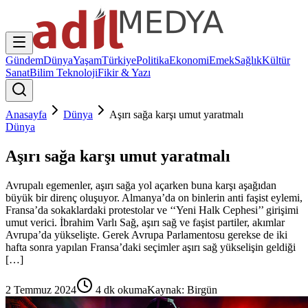
Gündem
Dünya
Yaşam
Türkiye
Politika
Ekonomi
Emek
Sağlık
Kültür
Sanat
Bilim Teknoloji
Fikir & Yazı
Anasayfa
Dünya
Aşırı sağa karşı umut yaratmalı
Dünya
Aşırı sağa karşı umut yaratmalı
Avrupalı egemenler, aşırı sağa yol açarken buna karşı aşağıdan
büyük bir direnç oluşuyor. Almanya’da on binlerin anti faşist eylemi,
Fransa’da sokaklardaki protestolar ve ‘‘Yeni Halk Cephesi’’ girişimi
umut verici. İbrahim Varlı Sağ, aşırı sağ ve faşist partiler, akımlar
Avrupa’da yükselişte. Gerek Avrupa Parlamentosu gerekse de iki
hafta sonra yapılan Fransa’daki seçimler aşırı sağ yükselişin geldiği
[…]
2 Temmuz 2024
4
dk okuma
Kaynak:
Birgün