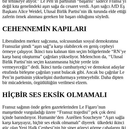
bir tehlikeye atıyor.” Le Pen’in partisinin “başarısı” sadece Fransa’yı
değil kıta genelindeki aşırı sağa da cesaret verdi. Aşırı sağcı AfD Eş
Başkanı Alice Weidel, Ulusal Birlik Partisi’nin ilk turunda elde ettiği
zaferin örnek alınması gereken bir başarı olduğunu söyledi.
CEHENNEMİN KAPILARI
Liberalinden merkez sağcısına, solcusundan sosyal demokratına
Fransızlar şimdi “aşırı sağ”a karşı olabilecek en geniş cepheyi
örmeye çalışıyor. İkinci tura kalınan tüm seçim bölgelerinde “RN’ye
karşı baraj oluşturma” çağrıları yükseliyor. Melenchon da, ‘‘Ulusal
Birlik Partisi’nin seçim kazanmasına hiçbir yerde izin
vermeyeceğiz’’ dedi. İkinci turda cumhuriyetçi ve demokrat adaylar
etrafında birleşme çağrıları yanıt bulacak gibi. Ancak bu çağrılar Le
Pen’in partisinin yükselişini durdurmaya yetmeyebilir. Daha dipten
bir mücadelenin, örgütlülüğün verilmesi elzem.
HİÇBİR SES EKSİK OLMAMALI
Fransız sağının önde gelen gazetelerinden Le Figaro’nun
manşetinde vurguladığı üzere ‘‘Fransız trajedisi’’ pek çok dersi
içinde barındırıyor. Humanite’den Aurélien Soucheyre “Aşırı sağla
karşı karşıyayız, hiçbir ses eksik olmamalı” diyerek ülkedeki ikinci
güç olan Yeni Halk Cephesi’nin bir siper görevi görme çabalarını iki