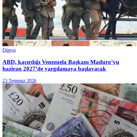
Dünya
ABD, kaçırdığı Venezuela Başkanı Maduro’yu
haziran 2027’de yargılamaya başlayacak
23 Temmuz 2026