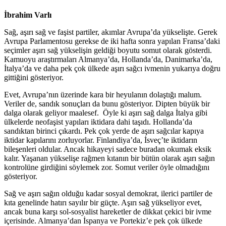
İbrahim Varlı
Sağ, aşırı sağ ve faşist partiler, akımlar Avrupa’da yükselişte. Gerek
Avrupa Parlamentosu gerekse de iki hafta sonra yapılan Fransa’daki
seçimler aşırı sağ yükselişin geldiği boyutu somut olarak gösterdi.
Kamuoyu araştırmaları Almanya’da, Hollanda’da, Danimarka’da,
İtalya’da ve daha pek çok ülkede aşırı sağcı ivmenin yukarıya doğru
gittiğini gösteriyor.
Evet, Avrupa’nın üzerinde kara bir heyulanın dolaştığı malum.
Veriler de, sandık sonuçları da bunu gösteriyor. Dipten büyük bir
dalga olarak geliyor maalesef. Öyle ki aşırı sağ dalga İtalya gibi
ülkelerde neofaşist yapıları iktidara dahi taşıdı. Hollanda’da
sandıktan birinci çıkardı. Pek çok yerde de aşırı sağcılar kapıya
iktidar kapılarını zorluyorlar. Finlandiya’da, İsveç’te iktidarın
bileşenleri oldular. Ancak hikayeyi sadece buradan okumak eksik
kalır. Yaşanan yükselişe rağmen kıtanın bir bütün olarak aşırı sağın
kontrolüne girdiğini söylemek zor. Somut veriler öyle olmadığını
gösteriyor.
Sağ ve aşırı sağın olduğu kadar sosyal demokrat, ilerici partiler de
kıta genelinde hatırı sayılır bir güçte. Aşırı sağ yükseliyor evet,
ancak buna karşı sol-sosyalist hareketler de dikkat çekici bir ivme
içerisinde. Almanya’dan İspanya ve Portekiz’e pek çok ülkede