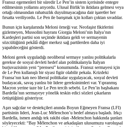
Fransız egemenleri bir süredir Le Pen’in sistem içerisinde entegre
edilmesinin yollarını arıyordu. Ulusal Birlik’in iktidara gelmesi veya
ortağı olmasından rahatsızlık duyulmayacağına dair işaretler her
fırsatta veriliyordu. Le Pen ile barışmak için kolları çoktan sıvadılar.
Bunun için karşılarında Meloni örneği var. Neofaşist fikirlerini
gizlemeyen, Mussolini hayranı Giorgia Meloni’nin İtalya’nın
Kardeşleri partisi son seçimde iktidara geldi ve sermayenin
sözcülüğünü pekâlâ diğer merkez sağ partilerden daha iyi
yapabileceğini gösterdi.
Meloni gerek uyguladığı neoliberal sermaye yanlısı politikalarla
gerekse de sosyal devleti hedef alan politikalarıyla İtalyan
burjuvazisinin yeni “prensesi” konumunda. Fransız sermayesi için
de Le Pen kullanışlı bir siyasi figür olabilir pekala. Krizdeki
Fransa’nın katı neo liberal politikalar uygulayacak, sosyal devleti
budayacak, savaş yanlısı bir lidere gereksinimleri var. Yıpranmış
Macron yerine taze bir Le Pen tercih sebebi. Le Pen’in başbakanı
Bardella’nın sermayeye yönelik teskin edici sözleri çıkarların
örtüştüğünü gösteriyor.
Aşırı sağcılar ve destekçileri anında Boyun Eğmeyen Fransa (LFI)
partisinin lideri, Jean-Luc Mélenchon’u hedef almaya başladı. Irkçı
Bardella, ismen andığı tek rakibi olan -Melenchon hakkında şunları
söyleyecekti: “Bay Mélenchon ve arkadaşları ulusumuzu varoluşsal