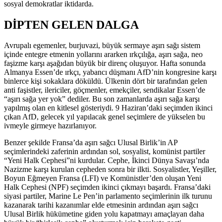
sosyal demokratlar iktidarda.
DİPTEN GELEN DALGA
Avrupalı egemenler, burjuvazi, büyük sermaye aşırı sağı sistem
içinde entegre etmenin yollarını ararken ırkçılığa, aşırı sağa, neo
faşizme karşı aşağıdan büyük bir direnç oluşuyor. Hafta sonunda
Almanya Essen’de ırkçı, yabancı düşmanı AfD’nin kongresine karşı
binlerce kişi sokaklara döküldü. Ülkenin dört bir tarafından gelen
anti faşistler, ilericiler, göçmenler, emekçiler, sendikalar Essen’de
“aşırı sağa yer yok” dediler. Bu son zamanlarda aşırı sağa karşı
yapılmış olan en kitlesel gösteriydi. 9 Haziran’daki seçimden ikinci
çıkan AfD, gelecek yıl yapılacak genel seçimlere de yükselen bu
ivmeyle girmeye hazırlanıyor.
Benzer şekilde Fransa’da aşırı sağcı Ulusal Birlik’in AP
seçimlerindeki zaferinin ardından sol, sosyalist, komünist partiler
“Yeni Halk Cephesi”ni kurdular. Cephe, İkinci Dünya Savaşı’nda
Nazizme karşı kurulan cepheden sonra bir ilkti. Sosyalistler, Yeşiller,
Boyun Eğmeyen Fransa (LFI) ve Komünistler’den oluşan Yeni
Halk Cephesi (NPF) seçimden ikinci çıkmayı başardı. Fransa’daki
siyasi partiler, Marine Le Pen’in parlamento seçimlerinin ilk turunu
kazanarak tarihi kazanımlar elde etmesinin ardından aşırı sağcı
Ulusal Birlik hükümetine giden yolu kapatmayı amaçlayan daha