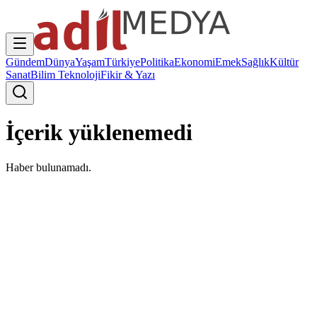
Gündem
Dünya
Yaşam
Türkiye
Politika
Ekonomi
Emek
Sağlık
Kültür
Sanat
Bilim Teknoloji
Fikir & Yazı
İçerik yüklenemedi
Haber bulunamadı.