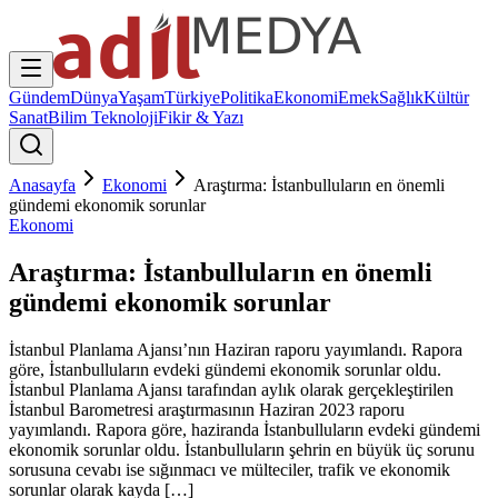
Gündem
Dünya
Yaşam
Türkiye
Politika
Ekonomi
Emek
Sağlık
Kültür
Sanat
Bilim Teknoloji
Fikir & Yazı
Anasayfa
Ekonomi
Araştırma: İstanbulluların en önemli
gündemi ekonomik sorunlar
Ekonomi
Araştırma: İstanbulluların en önemli
gündemi ekonomik sorunlar
İstanbul Planlama Ajansı’nın Haziran raporu yayımlandı. Rapora
göre, İstanbulluların evdeki gündemi ekonomik sorunlar oldu.
İstanbul Planlama Ajansı tarafından aylık olarak gerçekleştirilen
İstanbul Barometresi araştırmasının Haziran 2023 raporu
yayımlandı. Rapora göre, haziranda İstanbulluların evdeki gündemi
ekonomik sorunlar oldu. İstanbulluların şehrin en büyük üç sorunu
sorusuna cevabı ise sığınmacı ve mülteciler, trafik ve ekonomik
sorunlar olarak kayda […]