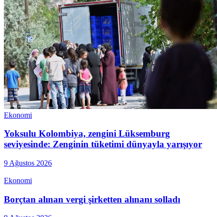
Ekonomi
Yoksulu Kolombiya, zengini Lüksemburg
seviyesinde: Zenginin tüketimi dünyayla yarışıyor
9 Ağustos 2026
Ekonomi
Borçtan alınan vergi şirketten alınanı solladı