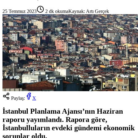
25 Temmuz 2023
2
dk okuma
Kaynak:
Artı Gerçek
Paylaş:
X
İstanbul Planlama Ajansı’nın Haziran
raporu yayımlandı. Rapora göre,
İstanbulluların evdeki gündemi ekonomik
sorunlar oldu.