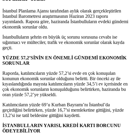
İstanbul Planlama Ajansı tarafından aylık olarak gerçekleştirilen
İstanbul Barometresi araştırmasının Haziran 2023 raporu
yayımlandı. Rapora göre, haziranda İstanbulluların evdeki gündemi
ekonomik sorunlar oldu.
İstanbulluların şehrin en büyük üç sorunu sorusuna cevabı ise
sığınmacı ve mülteciler, trafik ve ekonomik sorunlar olarak kayda
geçti.
YÜZDE 57,2’SİNİN EN ÖNEMLİ GÜNDEMİ EKONOMİK
SORUNLAR
Raporda, katılımcıların yüzde 57,2’si evde en çok konuşulan
konunun ekonomik sorunlar olduğunu belirtti. Bir önceki ay ile
kıyaslandığında mayısta katılımcıların yüzde 34,5’i ev içerisinde en
çok ekonomik sorunların konuşulduğunu belirtirken, haziranda bu
oran yüzde 57,2’ye yükseldi.
Katılımcıların yüzde 69’u Kurban Bayramı’nı İstanbul’da
geçirdiğini belirtirken, yüzde 16,7’si memleketine gittiğini, yüzde
13,2’si ise tatil beldesine gittiğini kaydetti.
İSTANBULLARIN YARISI, KREDİ KARTI BORCUNU
ÖDEYEBİLİYOR