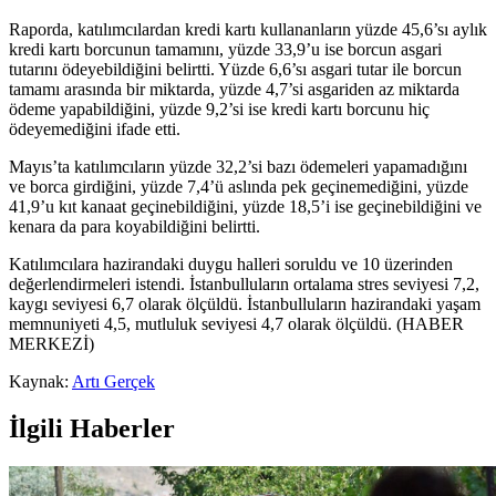
Raporda, katılımcılardan kredi kartı kullananların yüzde 45,6’sı aylık
kredi kartı borcunun tamamını, yüzde 33,9’u ise borcun asgari
tutarını ödeyebildiğini belirtti. Yüzde 6,6’sı asgari tutar ile borcun
tamamı arasında bir miktarda, yüzde 4,7’si asgariden az miktarda
ödeme yapabildiğini, yüzde 9,2’si ise kredi kartı borcunu hiç
ödeyemediğini ifade etti.
Mayıs’ta katılımcıların yüzde 32,2’si bazı ödemeleri yapamadığını
ve borca girdiğini, yüzde 7,4’ü aslında pek geçinemediğini, yüzde
41,9’u kıt kanaat geçinebildiğini, yüzde 18,5’i ise geçinebildiğini ve
kenara da para koyabildiğini belirtti.
Katılımcılara hazirandaki duygu halleri soruldu ve 10 üzerinden
değerlendirmeleri istendi. İstanbulluların ortalama stres seviyesi 7,2,
kaygı seviyesi 6,7 olarak ölçüldü. İstanbulluların hazirandaki yaşam
memnuniyeti 4,5, mutluluk seviyesi 4,7 olarak ölçüldü. (HABER
MERKEZİ)
Kaynak:
Artı Gerçek
İlgili Haberler