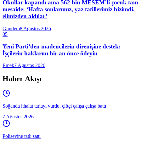
Okullar kapandı ama 562 bin MESEM’li çocuk tam
mesaide: ‘Hafta sonlarımız, yaz tatillerimiz bizimdi,
elimizden aldılar’
Gündem
8 Ağustos 2026
05
Yeni Parti’den madencilerin direnişine destek:
İşçilerin haklarını bir an önce ödeyin
Emek
7 Ağustos 2026
Haber Akışı
Soğanda ithalat tarlayı vurdu, çiftçi çalışa çalışa battı
7 Ağustos 2026
Polisevine tatlı sattı