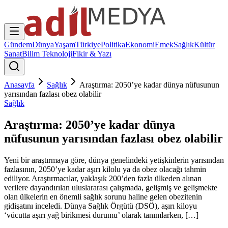
Gündem
Dünya
Yaşam
Türkiye
Politika
Ekonomi
Emek
Sağlık
Kültür
Sanat
Bilim Teknoloji
Fikir & Yazı
Anasayfa
Sağlık
Araştırma: 2050’ye kadar dünya nüfusunun
yarısından fazlası obez olabilir
Sağlık
Araştırma: 2050’ye kadar dünya
nüfusunun yarısından fazlası obez olabilir
Yeni bir araştırmaya göre, dünya genelindeki yetişkinlerin yarısından
fazlasının, 2050’ye kadar aşırı kilolu ya da obez olacağı tahmin
ediliyor. Araştırmacılar, yaklaşık 200’den fazla ülkeden alınan
verilere dayandırılan uluslararası çalışmada, gelişmiş ve gelişmekte
olan ülkelerin en önemli sağlık sorunu haline gelen obezitenin
gidişatını inceledi. Dünya Sağlık Örgütü (DSÖ), aşırı kiloyu
‘vücutta aşırı yağ birikmesi durumu’ olarak tanımlarken, […]