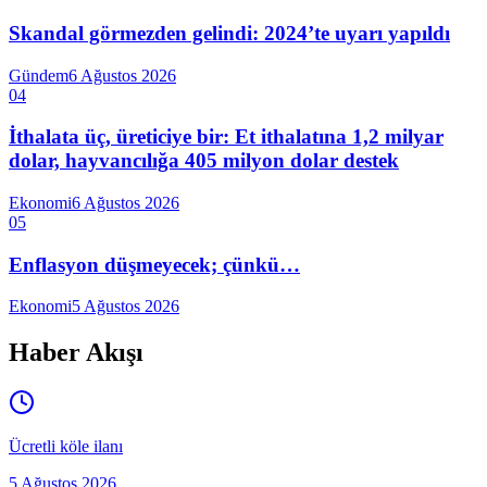
Skandal görmezden gelindi: 2024’te uyarı yapıldı
Gündem
6 Ağustos 2026
04
İthalata üç, üreticiye bir: Et ithalatına 1,2 milyar
dolar, hayvancılığa 405 milyon dolar destek
Ekonomi
6 Ağustos 2026
05
Enflasyon düşmeyecek; çünkü…
Ekonomi
5 Ağustos 2026
Haber Akışı
Ücretli köle ilanı
5 Ağustos 2026