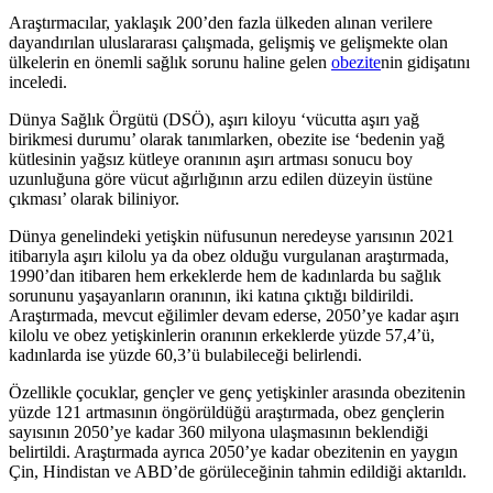
Araştırmacılar, yaklaşık 200’den fazla ülkeden alınan verilere
dayandırılan uluslararası çalışmada, gelişmiş ve gelişmekte olan
ülkelerin en önemli sağlık sorunu haline gelen
obezite
nin gidişatını
inceledi.
Dünya Sağlık Örgütü (DSÖ), aşırı kiloyu ‘vücutta aşırı yağ
birikmesi durumu’ olarak tanımlarken, obezite ise ‘bedenin yağ
kütlesinin yağsız kütleye oranının aşırı artması sonucu boy
uzunluğuna göre vücut ağırlığının arzu edilen düzeyin üstüne
çıkması’ olarak biliniyor.
Dünya genelindeki yetişkin nüfusunun neredeyse yarısının 2021
itibarıyla aşırı kilolu ya da obez olduğu vurgulanan araştırmada,
1990’dan itibaren hem erkeklerde hem de kadınlarda bu sağlık
sorununu yaşayanların oranının, iki katına çıktığı bildirildi.
Araştırmada, mevcut eğilimler devam ederse, 2050’ye kadar aşırı
kilolu ve obez yetişkinlerin oranının erkeklerde yüzde 57,4’ü,
kadınlarda ise yüzde 60,3’ü bulabileceği belirlendi.
Özellikle çocuklar, gençler ve genç yetişkinler arasında obezitenin
yüzde 121 artmasının öngörüldüğü araştırmada, obez gençlerin
sayısının 2050’ye kadar 360 milyona ulaşmasının beklendiği
belirtildi. Araştırmada ayrıca 2050’ye kadar obezitenin en yaygın
Çin, Hindistan ve ABD’de görüleceğinin tahmin edildiği aktarıldı.