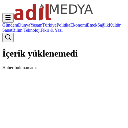
Gündem
Dünya
Yaşam
Türkiye
Politika
Ekonomi
Emek
Sağlık
Kültür
Sanat
Bilim Teknoloji
Fikir & Yazı
İçerik yüklenemedi
Haber bulunamadı.