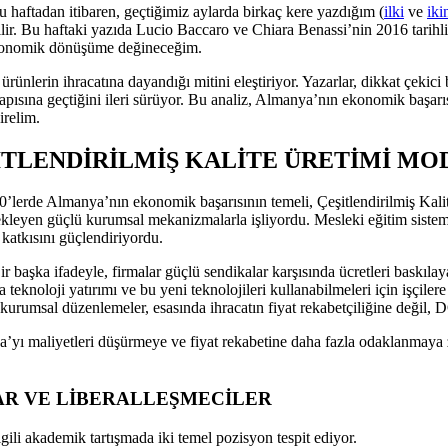
haftadan itibaren, geçtiğimiz aylarda birkaç kere yazdığım (
ilki
ve
iki
ilir. Bu haftaki yazıda Lucio Baccaro ve Chiara Benassi’nin 2016 tarihli
ekonomik dönüşüme değineceğim.
nlerin ihracatına dayandığı mitini eleştiriyor. Yazarlar, dikkat çekici
yapısına geçtiğini ileri sürüyor. Bu analiz, Almanya’nın ekonomik başarı
irelim.
ŞİTLENDİRİLMİŞ KALİTE ÜRETİMİ MO
lerde Almanya’nın ekonomik başarısının temeli, Çeşitlendirilmiş Kali
ekleyen güçlü kurumsal mekanizmalarla işliyordu. Mesleki eğitim sistemi,
 katkısını güçlendiriyordu.
aşka ifadeyle, firmalar güçlü sendikalar karşısında ücretleri baskılaya
 teknoloji yatırımı ve bu yeni teknolojileri kullanabilmeleri için işçile
n kurumsal düzenlemeler, esasında ihracatın fiyat rekabetçiliğine değil
ya’yı maliyetleri düşürmeye ve fiyat rekabetine daha fazla odaklanmay
R VE LİBERALLEŞMECİLER
lgili akademik tartışmada iki temel pozisyon tespit ediyor.