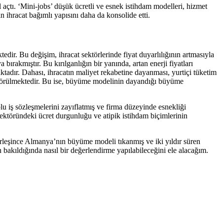
 açtı. ‘Mini-jobs’ düşük ücretli ve esnek istihdam modelleri, hizmet
 ihracat bağımlı yapısını daha da konsolide etti.
r. Bu değişim, ihracat sektörlerinde fiyat duyarlılığının artmasıyla
bırakmıştır. Bu kırılganlığın bir yanında, artan enerji fiyatları
ktadır. Dahası, ihracatın maliyet rekabetine dayanması, yurtiçi tüketim
arak görülmektedir. Bu ise, büyüme modelinin dayandığı büyüme
lu iş sözleşmelerini zayıflatmış ve firma düzeyinde esnekliği
sektöründeki ücret durgunluğu ve atipik istihdam biçimlerinin
irleşince Almanya’nın büyüme modeli tıkanmış ve iki yıldır süren
 bakıldığında nasıl bir değerlendirme yapılabileceğini ele alacağım.