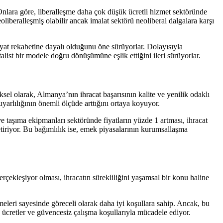
nlara göre, liberalleşme daha çok düşük ücretli hizmet sektöründe
beralleşmiş olabilir ancak imalat sektörü neoliberal dalgalara karşı
iyat rekabetine dayalı olduğunu öne sürüyorlar. Dolayısıyla
ist bir modele doğru dönüşümüne eşlik ettiğini ileri sürüyorlar.
el olarak, Almanya’nın ihracat başarısının kalite ve yenilik odaklı
yarlılığının önemli ölçüde arttığını ortaya koyuyor.
e taşıma ekipmanları sektöründe fiyatların yüzde 1 artması, ihracat
iriyor. Bu bağımlılık ise, emek piyasalarının kurumsallaşma
ekleşiyor olması, ihracatın sürekliliğini yaşamsal bir konu haline
meleri sayesinde göreceli olarak daha iyi koşullara sahip. Ancak, bu
ük ücretler ve güvencesiz çalışma koşullarıyla mücadele ediyor.