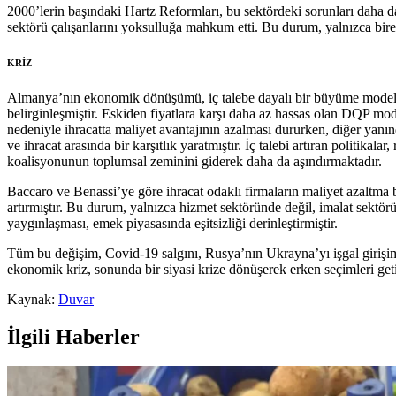
2000’lerin başındaki Hartz Reformları, bu sektördeki sorunları daha da
sektörü çalışanlarını yoksulluğa mahkum etti. Bu durum, yalnızca birey
KRİZ
Almanya’nın ekonomik dönüşümü, iç talebe dayalı bir büyüme modelinde
belirginleşmiştir. Eskiden fiyatlara karşı daha az hassas olan DQP model
nedeniyle ihracatta maliyet avantajının azalması dururken, diğer yanın
ve ihracat arasında bir karşıtlık yaratmıştır. İç talebi artıran politi
koalisyonunun toplumsal zeminini giderek daha da aşındırmaktadır.
Baccaro ve Benassi’ye göre ihracat odaklı firmaların maliyet azaltma b
artırmıştır. Bu durum, yalnızca hizmet sektöründe değil, imalat sektör
yaygınlaşması, emek piyasasında eşitsizliği derinleştirmiştir.
Tüm bu değişim, Covid-19 salgını, Rusya’nın Ukrayna’yı işgal girişimi
ekonomik kriz, sonunda bir siyasi krize dönüşerek erken seçimleri geti
Kaynak:
Duvar
İlgili Haberler