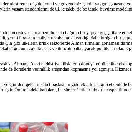
 derinleştirerek düşük ücretli ve güvencesiz işlerin yaygınlaşmasına yol
lerin yaşam standartlarını değil, iç talebi de boğarak, büyüme modelinin
n neredeyse tamamen ihracata bağımlı bir yapıya geçişi ifade etmektedi
i, yerini ihracatın maliyet rekabetine dayandığı daha kırılgan bir yapıya 
da Çin gibi ülkelerin kritik sektörlerde Alman firmaları zorlaması durma
kalar, rekabet gücünü zayıflatacak ve ihracatı baltalayacak politikalar ol
askısı, Almanya’daki endüstriyel ilişkilerin dönüşümünü tetiklemiş, top
ünde de ücretlerin verimlilik artışından kopmasına yol açmıştır. Hizmet 
 ve Çin’den gelen rekabet baskısının giderek artması gibi etkenlerle b
rmiştir. Önümüzdeki haftalara, bu sürece ‘iktidar bloku’ perspektifinden