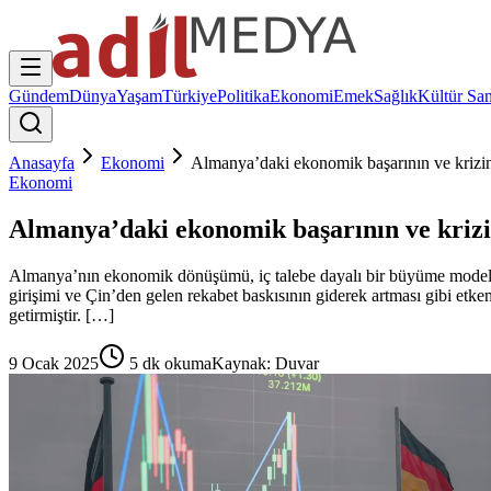
Gündem
Dünya
Yaşam
Türkiye
Politika
Ekonomi
Emek
Sağlık
Kültür San
Anasayfa
Ekonomi
Almanya’daki ekonomik başarının ve krizin
Ekonomi
Almanya’daki ekonomik başarının ve krizi
Almanya’nın ekonomik dönüşümü, iç talebe dayalı bir büyüme modelin
girişimi ve Çin’den gelen rekabet baskısının giderek artması gibi etk
getirmiştir. […]
9 Ocak 2025
5
dk okuma
Kaynak:
Duvar