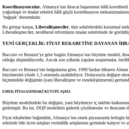
Koordinasyoncular
, Almanya’nın ihracat başarısının hâlâ koordinel
yoğunlaştı ve imalat sektörü hâlâ güçlü koordinasyon mekanizmalarına 
‘bağışık’ durumdadır.
Bu görüşe karşın,
Liberalleşmeciler
, tüm sektörlerdeki kurumsal meka
Liberalleşmeciler, neoliberal reformların imalat sektöründe de görül
YENİ GERÇEKLİK: FİYAT REKABETİNE DAYANAN İH
Baccaro ve Benassi’ye göre bugün Almanya’nın büyüme modeli, ihracat s
olduğu düşünülüyordu. Ancak son yıllarda yapılan araştırmalar, özellik
Baccaro ve Benassi’nin bulgularına göre, 1990’lardan itibaren Alman ih
büyümesini yüzde 1,3 oranında azaltabiliyor. Dolayısıyla değişen eko
biçimindeki değişimin (yani liberalleşme ve esnekleştirmenin) gerisind
EMEK PİYASASINDAKİ KUTUPLAŞMA
Büyüme modelindeki bu değişim, yani büyümeye iç talebin katkısının s
getirmiştir. Bu ise, DQP modelinin giderek çözülmesine ve ihracatın d
Fiyat rekabetine bağımlılık, Almanya’nın emek piyasasında belirgin bir
sektörde bile ücret artışları verimlilik artışlarının gerisinde kalıyor 