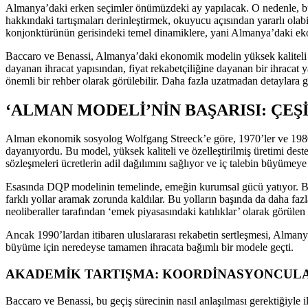
Almanya’daki erken seçimler önümüzdeki ay yapılacak. O nedenle, bu 
hakkındaki tartışmaları derinleştirmek, okuyucu açısından yararlı olab
konjonktürünün gerisindeki temel dinamiklere, yani Almanya’daki 
Baccaro ve Benassi, Almanya’daki ekonomik modelin yüksek kaliteli ürü
dayanan ihracat yapısından, fiyat rekabetçiliğine dayanan bir ihracat 
önemli bir rehber olarak görülebilir. Daha fazla uzatmadan detaylara g
‘ALMAN MODELİ’NİN BAŞARISI: ÇE
Alman ekonomik sosyolog Wolfgang Streeck’e göre, 1970’ler ve 1980’
dayanıyordu. Bu model, yüksek kaliteli ve özelleştirilmiş üretimi dest
sözleşmeleri ücretlerin adil dağılımını sağlıyor ve iç talebin büyümeye
Esasında DQP modelinin temelinde, emeğin kurumsal gücü yatıyor. Bir b
farklı yollar aramak zorunda kaldılar. Bu yolların başında da daha fazla
neoliberaller tarafından ‘emek piyasasındaki katılıklar’ olarak görüle
Ancak 1990’lardan itibaren uluslararası rekabetin sertleşmesi, Alman
büyüme için neredeyse tamamen ihracata bağımlı bir modele geçti.
AKADEMİK TARTIŞMA: KOORDİNASYONCULA
Baccaro ve Benassi, bu geçiş sürecinin nasıl anlaşılması gerektiğiyle i