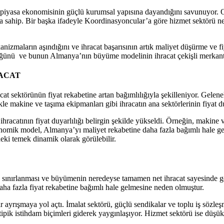
i piyasa ekonomisinin güçlü kurumsal yapısına dayandığını savunuyor. O
sahip. Bir başka ifadeyle Koordinasyoncular’a göre hizmet sektörü neoli
nizmaların aşındığını ve ihracat başarısının artık maliyet düşürme ve f
düğünü ve bunun Almanya’nın büyüme modelinin ihracat çekişli merkantal
RACAT
ektörünün fiyat rekabetine artan bağımlılığıyla şekilleniyor. Geleneks
le makine ve taşıma ekipmanları gibi ihracatın ana sektörlerinin fiyat du
racatının fiyat duyarlılığı belirgin şekilde yükseldi. Örneğin, makine v
nomik model, Almanya’yı maliyet rekabetine daha fazla bağımlı hale get
eki temek dinamik olarak görülebilir.
ınırlanması ve büyümenin neredeyse tamamen net ihracat sayesinde gerç
aha fazla fiyat rekabetine bağımlı hale gelmesine neden olmuştur.
 ayrışmaya yol açtı. İmalat sektörü, güçlü sendikalar ve toplu iş sözleş
ve atipik istihdam biçimleri giderek yaygınlaşıyor. Hizmet sektörü ise düş