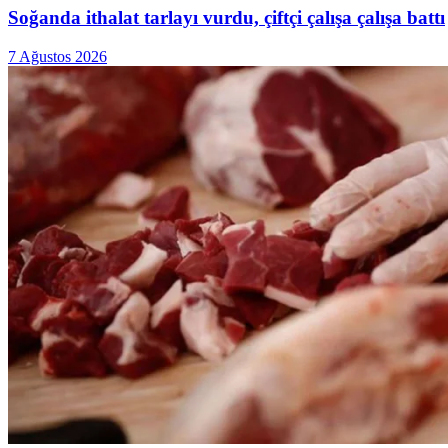
Soğanda ithalat tarlayı vurdu, çiftçi çalışa çalışa battı
7 Ağustos 2026