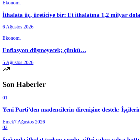
Ekonomi
İthalata üç, üreticiye bir: Et ithalatına 1,2 milyar do
6 Ağustos 2026
Ekonomi
Enflasyon düşmeyecek; çünkü…
5 Ağustos 2026
Son Haberler
01
Yeni Parti’den madencilerin direnişine destek: İşçiler
Emek
7 Ağustos 2026
02
Soğanda ithalat tarlayı vurdu, çiftçi çalışa çalışa battı