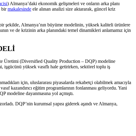
ncisi
) Almanya’daki ekonomik gelişmeleri ve onların arka planı
 bir
makalesinde
ele alınan analizi size aktararak, güncel kriz
 bir şekilde, Almanya’nın büyüme modelinin, yüksek kaliteli ürünlere
sının ve de krizinin arka planındaki temel dinamikleri anlamamız için
DELİ
te Üretimi (Diversified Quality Production – DQP) modeline
 işgücünü yüksek vasıflı hale getirirken, sektörel toplu iş
madıkları için, uluslararası piyasalarda rekabetçi olabilmek amacıyla
re vasıf kazandırıcı eğitim programlarının fonlanması geliyordu. Yani
, DQP modeline dayanmasına yol açmıştı.
a zorladı. DQP’nin kurumsal yapısı giderek aşındı ve Almanya,