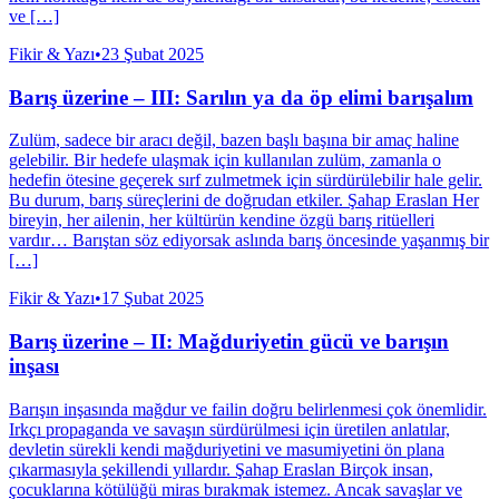
ve […]
Fikir & Yazı
•
23 Şubat 2025
Barış üzerine – III: Sarılın ya da öp elimi barışalım
Zulüm, sadece bir aracı değil, bazen başlı başına bir amaç haline
gelebilir. Bir hedefe ulaşmak için kullanılan zulüm, zamanla o
hedefin ötesine geçerek sırf zulmetmek için sürdürülebilir hale gelir.
Bu durum, barış süreçlerini de doğrudan etkiler. Şahap Eraslan Her
bireyin, her ailenin, her kültürün kendine özgü barış ritüelleri
vardır… Barıştan söz ediyorsak aslında barış öncesinde yaşanmış bir
[…]
Fikir & Yazı
•
17 Şubat 2025
Barış üzerine – II: Mağduriyetin gücü ve barışın
inşası
Barışın inşasında mağdur ve failin doğru belirlenmesi çok önemlidir.
Irkçı propaganda ve savaşın sürdürülmesi için üretilen anlatılar,
devletin sürekli kendi mağduriyetini ve masumiyetini ön plana
çıkarmasıyla şekillendi yıllardır. Şahap Eraslan Birçok insan,
çocuklarına kötülüğü miras bırakmak istemez. Ancak savaşlar ve