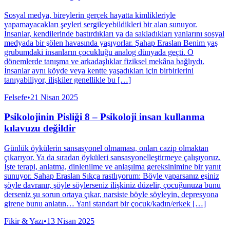
Sosyal medya, bireylerin gerçek hayatta kimlikleriyle
yapamayacakları şeyleri sergileyebildikleri bir alan sunuyor.
İnsanlar, kendilerinde bastırdıkları ya da sakladıkları yanlarını sosyal
medyada bir şölen havasında yaşıyorlar. Şahap Eraslan Benim yaş
grubumdaki insanların çocukluğu analog dünyada geçti. O
dönemlerde tanışma ve arkadaşlıklar fiziksel mekâna bağlıydı.
İnsanlar aynı köyde veya kentte yaşadıkları için birbirlerini
tanıyabiliyor, ilişkiler genellikle bu […]
Felsefe
•
21 Nisan 2025
Psikolojinin Pisliği 8 – Psikoloji insan kullanma
kılavuzu değildir
Günlük öykülerin sansasyonel olmaması, onları cazip olmaktan
çıkarıyor. Ya da sıradan öyküleri sansasyonelleştirmeye çalışıyoruz.
İşte terapi, anlatma, dinlenilme ve anlaşılma gereksinimine bir yanıt
sunuyor. Şahap Eraslan Sıkça rastlıyorum: Böyle yaparsanız eşiniz
şöyle davranır, şöyle söylerseniz ilişkiniz düzelir, çocuğunuza bunu
derseniz şu sorun ortaya çıkar, narsiste böyle söyleyin, depresyona
girene bunu anlatın… Yani standart bir çocuk/kadın/erkek […]
Fikir & Yazı
•
13 Nisan 2025