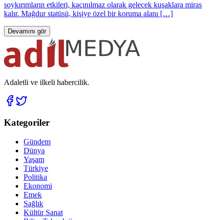
soykırımların etkileri, kaçınılmaz olarak gelecek kuşaklara miras
kalır. Mağdur statüsü, kişiye özel bir koruma alanı […]
Devamını gör
Adaletli ve ilkeli habercilik.
Kategoriler
Gündem
Dünya
Yaşam
Türkiye
Politika
Ekonomi
Emek
Sağlık
Kültür Sanat