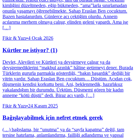
kimliğini düzeltmeden, eğip bükmeden, “ama”larla sınırlamadan
onunla yaşamayı öğrenebilmekte. Şahap Eraslan Ben çocuktum.
Bazen hastalanırdım. Günlerce acı çektiğim olurdu. Annem
acılarıma merhem olmaya çalışır, elinden geleni yapardı. Ama işe
[…]
Fikir & Yazı
•
4 Ocak 2026
Kürtler ne istiyor? (1)
Devlet, Alevileri ve Kürtleri ya devşirmeye çalışır ya da
devşiremediklerini “makbul azınlık” hâline getirmeyi dener. Burada
Türklerin gururla parmakla gösterdiği, “bakın başardık” dediği bir
vitrin vardır. Şahap Eraslan Ben çocuktum… Düştüm. Acıdan çok,
düşmenin kendisi korkuttu beni. Ani, beklenmedik, hazırlıksız
yakalandığım bir durumdu. Ürktüm. Düşmemi gören bir kadın
anneme “kötü düştü” dedi. Biraz acı vardı, […]
Fikir & Yazı
•
24 Kasım 2025
Bağışlayabilmek için nefret etmek gerek
(…) bağışlama, bir “unutma” ya da “sayfa kapatma” değil, tam
tersine hatırlama, anlamlandırma, failliği adlandırma ve yapısal