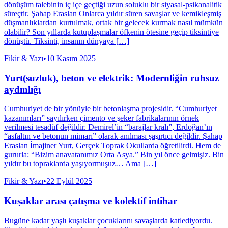
dönüşüm talebinin iç içe geçtiği uzun soluklu bir siyasal-psikanalitik
süreçtir. Şahap Eraslan Onlarca yıldır süren savaşlar ve kemikleşmiş
düşmanlıklardan kurtulmak, ortak bir gelecek kurmak nasıl mümkün
olabilir? Son yıllarda kutuplaşmalar öfkenin ötesine geçip tiksintiye
dönüştü. Tiksinti, insanın dünyaya […]
Fikir & Yazı
•
10 Kasım 2025
Yurt(suzluk), beton ve elektrik: Modernliğin ruhsuz
aydınlığı
Cumhuriyet de bir yönüyle bir betonlaşma projesidir. “Cumhuriyet
kazanımları” sayılırken çimento ve şeker fabrikalarının örnek
verilmesi tesadüf değildir. Demirel’in “barajlar kralı”, Erdoğan’ın
“asfaltın ve betonun mimarı” olarak anılması şaşırtıcı değildir. Şahap
Eraslan İmajiner Yurt, Gerçek Toprak Okullarda öğretilirdi. Hem de
gururla: “Bizim anavatanımız Orta Asya.” Bin yıl önce gelmişiz. Bin
yıldır bu topraklarda yaşıyormuşuz… Ama […]
Fikir & Yazı
•
22 Eylül 2025
Kuşaklar arası çatışma ve kolektif intihar
Bugüne kadar yaşlı kuşaklar çocuklarını savaşlarda katlediyordu.