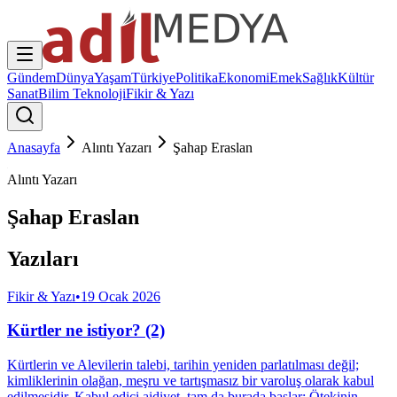
Gündem
Dünya
Yaşam
Türkiye
Politika
Ekonomi
Emek
Sağlık
Kültür
Sanat
Bilim Teknoloji
Fikir & Yazı
Anasayfa
Alıntı Yazarı
Şahap Eraslan
Alıntı Yazarı
Şahap Eraslan
Yazıları
Fikir & Yazı
•
19 Ocak 2026
Kürtler ne istiyor? (2)
Kürtlerin ve Alevilerin talebi, tarihin yeniden parlatılması değil;
kimliklerinin olağan, meşru ve tartışmasız bir varoluş olarak kabul
edilmesidir. Kabul edici aidiyet, tam da burada başlar: Ötekinin