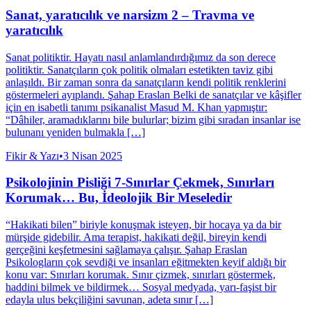
Sanat, yaratıcılık ve narsizm 2 – Travma ve
yaratıcılık
Sanat politiktir. Hayatı nasıl anlamlandırdığımız da son derece
politiktir. Sanatçıların çok politik olmaları estetikten taviz gibi
anlaşıldı. Bir zaman sonra da sanatçıların kendi politik renklerini
göstermeleri ayıplandı. Şahap Eraslan Belki de sanatçılar ve kâşifler
için en isabetli tanımı psikanalist Masud M. Khan yapmıştır:
“Dâhiler, aramadıklarını bile bulurlar; bizim gibi sıradan insanlar ise
bulunanı yeniden bulmakla […]
Fikir & Yazı
•
3 Nisan 2025
Psikolojinin Pisliği 7-Sınırlar Çekmek, Sınırları
Korumak… Bu, İdeolojik Bir Meseledir
“Hakikati bilen” biriyle konuşmak isteyen, bir hocaya ya da bir
mürşide gidebilir. Ama terapist, hakikati değil, bireyin kendi
gerçeğini keşfetmesini sağlamaya çalışır. Şahap Eraslan
Psikologların çok sevdiği ve insanları eğitmekten keyif aldığı bir
konu var: Sınırları korumak. Sınır çizmek, sınırları göstermek,
haddini bilmek ve bildirmek… Sosyal medyada, yarı-faşist bir
edayla ulus bekçiliğini savunan, adeta sınır […]