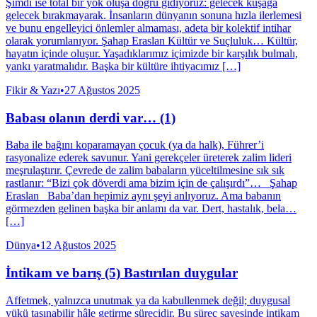
Şimdi ise total bir yok oluşa doğru gidiyoruz: gelecek kuşağa
gelecek bırakmayarak. İnsanların dünyanın sonuna hızla ilerlemesi
ve bunu engelleyici önlemler almaması, adeta bir kolektif intihar
olarak yorumlanıyor. Şahap Eraslan Kültür ve Suçluluk… Kültür,
hayatın içinde oluşur. Yaşadıklarımız içimizde bir karşılık bulmalı,
yankı yaratmalıdır. Başka bir kültüre ihtiyacımız […]
Fikir & Yazı
•
27 Ağustos 2025
Babası olanın derdi var… (1)
Baba ile bağını koparamayan çocuk (ya da halk), Führer’i
rasyonalize ederek savunur. Yani gerekçeler üreterek zalim lideri
meşrulaştırır. Çevrede de zalim babaların yüceltilmesine sık sık
rastlanır: “Bizi çok döverdi ama bizim için de çalışırdı”… Şahap
Eraslan Baba’dan hepimiz aynı şeyi anlıyoruz. Ama babanın
görmezden gelinen başka bir anlamı da var. Dert, hastalık, bela…
[…]
Dünya
•
12 Ağustos 2025
İntikam ve barış (5) Bastırılan duygular
Affetmek, yalnızca unutmak ya da kabullenmek değil; duygusal
yükü taşınabilir hâle getirme sürecidir. Bu süreç sayesinde intikam