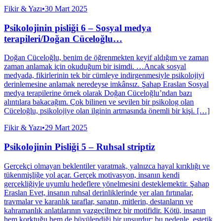
Fikir & Yazı
•
30 Mart 2025
Psikolojinin pisliği 6 – Sosyal medya
terapileri/Doğan Cüceloğlu…
Doğan Cüceloğlu, benim de öğrenmekten keyif aldığım ve zaman
zaman anlamak için okuduğum bir isimdi. …Ancak sosyal
medyada, fikirlerinin tek bir cümleye indirgenmesiyle psikolojiyi
derinlemesine anlamak neredeyse imkânsız. Şahap Eraslan Sosyal
medya terapilerine örnek olarak Doğan Cüceloğlu’ndan bazı
alıntılara bakacağım. Çok bilinen ve sevilen bir psikolog olan
Cüceloğlu, psikolojiye olan ilginin artmasında önemli bir kişi. […]
Fikir & Yazı
•
29 Mart 2025
Psikolojinin Pisliği 5 – Ruhsal striptiz
Gerçekçi olmayan beklentiler yaratmak, yalnızca hayal kırıklığı ve
tükenmişliğe yol açar. Gerçek motivasyon, insanın kendi
gerçekliğiyle uyumlu hedeflere yönelmesini desteklemektir. Şahap
Eraslan Evet, insanın ruhsal derinliklerinde yer alan fırtınalar,
travmalar ve karanlık taraflar, sanatın, mitlerin, destanların ve
kahramanlık anlatılarının vazgeçilmez bir motifidir. Kötü, insanın
hem korktuğu hem de büyülendiği bir unsurdur; bu nedenle, estetik