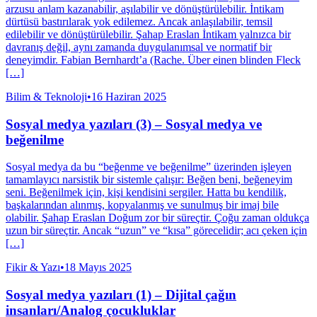
arzusu anlam kazanabilir, aşılabilir ve dönüştürülebilir. İntikam
dürtüsü bastırılarak yok edilemez. Ancak anlaşılabilir, temsil
edilebilir ve dönüştürülebilir. Şahap Eraslan İntikam yalnızca bir
davranış değil, aynı zamanda duygulanımsal ve normatif bir
deneyimdir. Fabian Bernhardt’a (Rache. Über einen blinden Fleck
[…]
Bilim & Teknoloji
•
16 Haziran 2025
Sosyal medya yazıları (3) – Sosyal medya ve
beğenilme
Sosyal medya da bu “beğenme ve beğenilme” üzerinden işleyen
tamamlayıcı narsistik bir sistemle çalışır: Beğen beni, beğeneyim
seni. Beğenilmek için, kişi kendisini sergiler. Hatta bu kendilik,
başkalarından alınmış, kopyalanmış ve sunulmuş bir imaj bile
olabilir. Şahap Eraslan Doğum zor bir süreçtir. Çoğu zaman oldukça
uzun bir süreçtir. Ancak “uzun” ve “kısa” görecelidir; acı çeken için
[…]
Fikir & Yazı
•
18 Mayıs 2025
Sosyal medya yazıları (1) – Dijital çağın
insanları/Analog çocukluklar