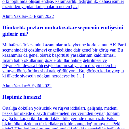
o ki toplumda oluşan endişe, karamsarlık, tedirginlik, dahası isimler
üzerinden yapılan tartışmaların neden […]
Alıntı Yazılar
•
15 Ekim 2022
Dindarlık pozları muhafazakar seçmenin endişesini
giderir mi?
Muhafazakâr kesimin kazanımlarını kaybetme korkusunun AK Parti
seçmenindeki çözülmeyi engellediğine dair genel bir görüş var. Bu
kazanımlar da genel olarak başörtüsü yasaklarının kaldırılması,
İmam hatip okullarının gözde okullar haline getirilmesi ve
Diyanet’in devasa bütçesiyle toplumsal yaşamı dizayn eden bir
yapıya dönüştürülmesi olarak görülüyor. Bu görüş o kadar yaygın
ki ülkede siyasetin odağını neredeyse bu […]
Alıntı Yazılar
•
5 Eylül 2022
Hepimiz hırsızız!
Ortalığa dökülen yolsuzluk ve rüşvet iddiaları, gelişmiş, medeni
başka bir ülkede olsaydı muhtemelen yer yerinden oynar, toplum
ayağa kalkar, o iktidar bir dakika bile yerinde duramazdı. Fakat
bizim ülkemizde bu tür iddialar pek bir sonuç doğurmuyor. Peki
niçin? Kimileri bu durumu toplumdaki ahlaki yetersizliğe bağlarken