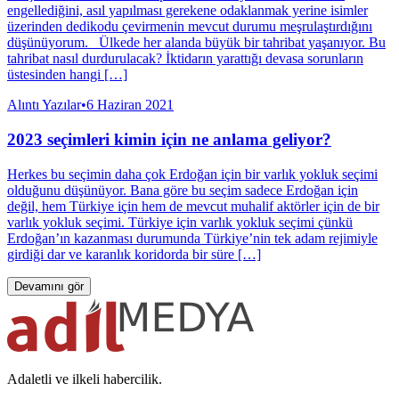
engellediğini, asıl yapılması gerekene odaklanmak yerine isimler
üzerinden dedikodu çevirmenin mevcut durumu meşrulaştırdığını
düşünüyorum. Ülkede her alanda büyük bir tahribat yaşanıyor. Bu
tahribat nasıl durdurulacak? İktidarın yarattığı devasa sorunların
üstesinden hangi […]
Alıntı Yazılar
•
6 Haziran 2021
2023 seçimleri kimin için ne anlama geliyor?
Herkes bu seçimin daha çok Erdoğan için bir varlık yokluk seçimi
olduğunu düşünüyor. Bana göre bu seçim sadece Erdoğan için
değil, hem Türkiye için hem de mevcut muhalif aktörler için de bir
varlık yokluk seçimi. Türkiye için varlık yokluk seçimi çünkü
Erdoğan’ın kazanması durumunda Türkiye’nin tek adam rejimiyle
girdiği dar ve karanlık koridorda bir süre […]
Devamını gör
Adaletli ve ilkeli habercilik.