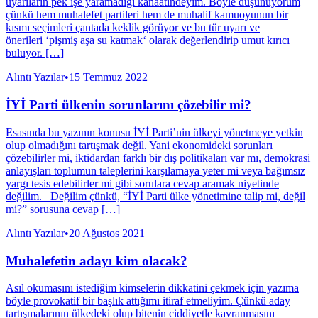
uyarıların pek işe yaramadığı kanaatindeyim. Böyle düşünüyorum
çünkü hem muhalefet partileri hem de muhalif kamuoyunun bir
kısmı seçimleri çantada keklik görüyor ve bu tür uyarı ve
önerileri ‘pişmiş aşa su katmak‘ olarak değerlendirip umut kırıcı
buluyor. […]
Alıntı Yazılar
•
15 Temmuz 2022
İYİ Parti ülkenin sorunlarını çözebilir mi?
Esasında bu yazının konusu İYİ Parti’nin ülkeyi yönetmeye yetkin
olup olmadığını tartışmak değil. Yani ekonomideki sorunları
çözebilirler mi, iktidardan farklı bir dış politikaları var mı, demokrasi
anlayışları toplumun taleplerini karşılamaya yeter mi veya bağımsız
yargı tesis edebilirler mi gibi sorulara cevap aramak niyetinde
değilim. Değilim çünkü, “İYİ Parti ülke yönetimine talip mi, değil
mi?” sorusuna cevap […]
Alıntı Yazılar
•
20 Ağustos 2021
Muhalefetin adayı kim olacak?
Asıl okumasını istediğim kimselerin dikkatini çekmek için yazıma
böyle provokatif bir başlık attığımı itiraf etmeliyim. Çünkü aday
tartışmalarının ülkedeki olup bitenin ciddiyetle kavranmasını