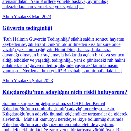
arenasındalar. Yani Kürtlere yönelik baskıya, ayrımcılığa,
haksızlıklara son vermek ve yok sayılan […]
Alıntı Yazılar
•
8 Mart 2023
Güvercin tedirginliği
‘Ruh Halimin Güvercin Tedirginliği’ silahlı saldırı sonucu hayatını
kaybeden sevgili Hrant Dink’in öldürülmeden kısa bir süre önce
yazdığı yazısının başlığıydı. Hrant Dink, haksız, hukuksuz,
dayanağı olmayan bir suçlamayla hakkında açılan bir dava sonucu
aldığı tehditler ve yaşadığı tedirginliği, yani o günlerdeki ruh halini
anlatmak için ‘güvercin tedirginliğinde yaşamak’ tanımlamasını
yapmıştı. Nerden aklıma geldi? Bu sabah, son bir haftadaki […]
Alıntı Yazılar
•
5 Şubat 2023
Kılıçdaroğlu’nun adaylığını niçin riskli buluyorum?
Son anda sürpriz bir gelişme olmazsa CHP lideri Kemal
Kılıçdaroğlu’nun cumhurbaşkanlığı adaylığı neredeyse kesin.
Kılıçdaroğlu’nun adaylık ihtimali güçlendikçe tartışmalar da giderek
alevlendi. Muhalif kamuoyu neredeyse ikiye bölünmüş durumda.
Kılıçdaroğlu’nun adaylığı üzerinden muhalefeti de ayrıştıran,
muhalefetteki birlikteliğe zarar veren bir tartışma yürütülüyor. Bir