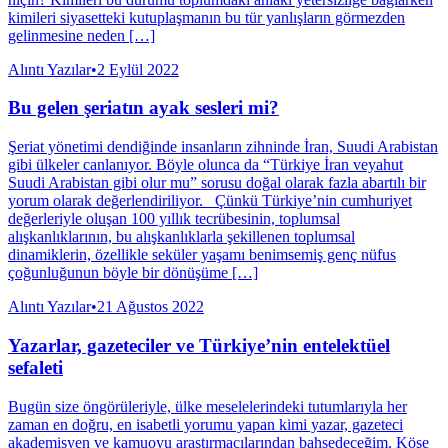
kimileri siyasetteki kutuplaşmanın bu tür yanlışların görmezden
gelinmesine neden […]
Alıntı Yazılar
•
2 Eylül 2022
Bu gelen şeriatın ayak sesleri mi?
Şeriat yönetimi dendiğinde insanların zihninde İran, Suudi Arabistan
gibi ülkeler canlanıyor. Böyle olunca da “Türkiye İran veyahut
Suudi Arabistan gibi olur mu” sorusu doğal olarak fazla abartılı bir
yorum olarak değerlendiriliyor. Çünkü Türkiye’nin cumhuriyet
değerleriyle oluşan 100 yıllık tecrübesinin, toplumsal
alışkanlıklarının, bu alışkanlıklarla şekillenen toplumsal
dinamiklerin, özellikle seküler yaşamı benimsemiş genç nüfus
çoğunluğunun böyle bir dönüşüme […]
Alıntı Yazılar
•
21 Ağustos 2022
Yazarlar, gazeteciler ve Türkiye’nin entelektüel
sefaleti
Bugün size öngörüleriyle, ülke meselelerindeki tutumlarıyla her
zaman en doğru, en isabetli yorumu yapan kimi yazar, gazeteci
akademisyen ve kamuoyu araştırmacılarından bahsedeceğim. Köşe