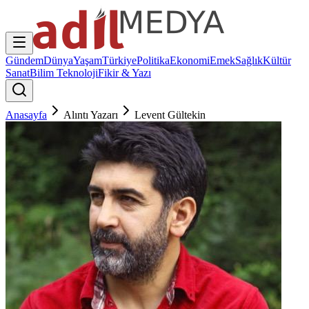
Gündem
Dünya
Yaşam
Türkiye
Politika
Ekonomi
Emek
Sağlık
Kültür
Sanat
Bilim Teknoloji
Fikir & Yazı
Anasayfa
Alıntı Yazarı
Levent Gültekin