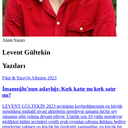
Alıntı Yazarı
Levent Gültekin
Yazıları
Fikir & Yazı
•
16 Ağustos 2023
İmamoğlu’nun adaylığı: Kırk katır mı kırk satır
mı?
LEVENT GÜLTEKİN 2023 seçiminin kaybedilmesinin en büyük
sorumlusu muhalif siyasi aktörlerin neredeyse tamamı hiçbir şey
olmamış gibi yoluna devam ediyor. Üstelik son 10 yıldır neredeyse
girdikleri bütün seçimleri çeşitli ayak oyunları uğruna iktidara hediye
etmelerine rağmen en küçük bir özeleştiri yapmadılar, en küçük bir