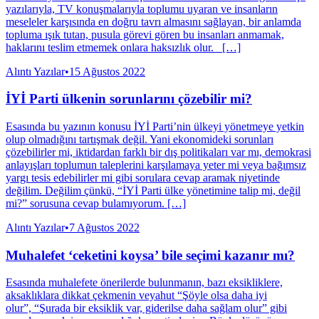
yazılarıyla, TV konuşmalarıyla toplumu uyaran ve insanların
meseleler karşısında en doğru tavrı almasını sağlayan, bir anlamda
topluma ışık tutan, pusula görevi gören bu insanları anmamak,
haklarını teslim etmemek onlara haksızlık olur. […]
Alıntı Yazılar
•
15 Ağustos 2022
İYİ Parti ülkenin sorunlarını çözebilir mi?
Esasında bu yazının konusu İYİ Parti’nin ülkeyi yönetmeye yetkin
olup olmadığını tartışmak değil. Yani ekonomideki sorunları
çözebilirler mi, iktidardan farklı bir dış politikaları var mı, demokrasi
anlayışları toplumun taleplerini karşılamaya yeter mi veya bağımsız
yargı tesis edebilirler mi gibi sorulara cevap aramak niyetinde
değilim. Değilim çünkü, “İYİ Parti ülke yönetimine talip mi, değil
mi?” sorusuna cevap bulamıyorum. […]
Alıntı Yazılar
•
7 Ağustos 2022
Muhalefet ‘ceketini koysa’ bile seçimi kazanır mı?
Esasında muhalefete önerilerde bulunmanın, bazı eksikliklere,
aksaklıklara dikkat çekmenin veyahut “Şöyle olsa daha iyi
olur”, “Şurada bir eksiklik var, giderilse daha sağlam olur” gibi