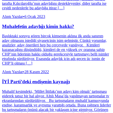
tarafta Kılıçdaroğlu’nun adaylığını destekleyenler, diğer tarafta ise
çeşitli nedenlerle bu adaylığa itiraz […]
Alıntı Yazılar
•
6 Ocak 2023
Muhalefetin adaylığı kimin hakkı?
Başlıktaki soruyu gören birçok kimsenin aklına ilk anda sanırım
aday olmasını istediği siyasetçinin isim gelmiştir. Çünkü yorumlar,
analizler, aday önerileri hep bu çerçevede yapılıyor. Kimileri
kazanacağını düşündüğü, kimileri de en yüksek oy oranına sahip
CHP’nin liderinin hakkı olduğu gerekçesiyle tartışmayı belli isimler
etrafında sürdürüyor. Esasında adaylık için adı geçen üç ismin de
CHP’li olması […]
Alıntı Yazılar
•
28 Kasım 2022
İYİ Parti’deki endişenin kaynağı
Muhalif kesimdeki, ‘Millet İttifakı’nın adayı kim olmalı’ tartışması
giderek tatsız bir hal alıyor. Altılı Masa’da yapılmayan tartışmalar tv
ekranlarından sürdürülüyor. Bu tartışmaların muhalif kamuoyunda
endişe, karamsarlık ve ayrışma yarattığı ortada. Buna rağmen liderler
bu tartışmaların önünü alacak bir yaklaşım içine girmiyor. Görünen