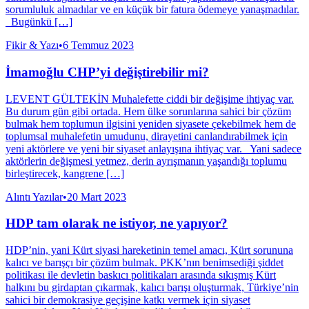
sorumluluk almadılar ve en küçük bir fatura ödemeye yanaşmadılar.
Bugünkü […]
Fikir & Yazı
•
6 Temmuz 2023
İmamoğlu CHP’yi değiştirebilir mi?
LEVENT GÜLTEKİN Muhalefette ciddi bir değişime ihtiyaç var.
Bu durum gün gibi ortada. Hem ülke sorunlarına sahici bir çözüm
bulmak hem toplumun ilgisini yeniden siyasete çekebilmek hem de
toplumsal muhalefetin umudunu, dirayetini canlandırabilmek için
yeni aktörlere ve yeni bir siyaset anlayışına ihtiyaç var. Yani sadece
aktörlerin değişmesi yetmez, derin ayrışmanın yaşandığı toplumu
birleştirecek, kangrene […]
Alıntı Yazılar
•
20 Mart 2023
HDP tam olarak ne istiyor, ne yapıyor?
HDP’nin, yani Kürt siyasi hareketinin temel amacı, Kürt sorununa
kalıcı ve barışçı bir çözüm bulmak. PKK’nın benimsediği şiddet
politikası ile devletin baskıcı politikaları arasında sıkışmış Kürt
halkını bu girdaptan çıkarmak, kalıcı barışı oluşturmak, Türkiye’nin
sahici bir demokrasiye geçişine katkı vermek için siyaset