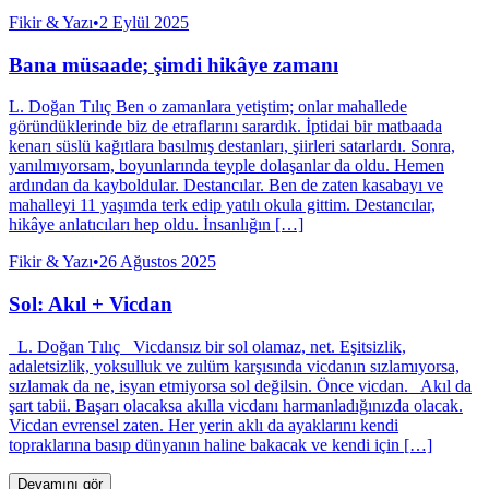
Fikir & Yazı
•
2 Eylül 2025
Bana müsaade; şimdi hikâye zamanı
L. Doğan Tılıç Ben o zamanlara yetiştim; onlar mahallede
göründüklerinde biz de etraflarını sarardık. İptidai bir matbaada
kenarı süslü kağıtlara basılmış destanları, şiirleri satarlardı. Sonra,
yanılmıyorsam, boyunlarında teyple dolaşanlar da oldu. Hemen
ardından da kayboldular. Destancılar. Ben de zaten kasabayı ve
mahalleyi 11 yaşımda terk edip yatılı okula gittim. Destancılar,
hikâye anlatıcıları hep oldu. İnsanlığın […]
Fikir & Yazı
•
26 Ağustos 2025
Sol: Akıl + Vicdan
L. Doğan Tılıç Vicdansız bir sol olamaz, net. Eşitsizlik,
adaletsizlik, yoksulluk ve zulüm karşısında vicdanın sızlamıyorsa,
sızlamak da ne, isyan etmiyorsa sol değilsin. Önce vicdan. Akıl da
şart tabii. Başarı olacaksa akılla vicdanı harmanladığınızda olacak.
Vicdan evrensel zaten. Her yerin aklı da ayaklarını kendi
topraklarına basıp dünyanın haline bakacak ve kendi için […]
Devamını gör