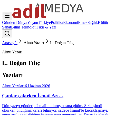
Gündem
Dünya
Yaşam
Türkiye
Politika
Ekonomi
Emek
Sağlık
Kültür
Sanat
Bilim Teknoloji
Fikir & Yazı
Anasayfa
Alıntı Yazarı
L. Doğan Tılıç
Alıntı Yazarı
L. Doğan Tılıç
Yazıları
Alıntı Yazılar
•
6 Haziran 2026
Çanlar çalarken İsmail Arı…
Dün yazıyı gönderip İsmail’in duruşmasına gittim. Sizin şimdi
okurken bildiğiniz kararı bilmiyor, sadece İsmail’le kucaklaşmayı,
onun artık özgürlüğüne kavuşmasını umuyordum. Dışarıda olmak