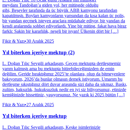
meydanı Tandoğan’a giden yol, her mitingde olduğu
gibi, Beşevler tarafında da üç büyük ABB kamyonu tarafından
kapatılmıştı. Boyları kamyonların yarısından da kısa kalan üç polis,
bir yandan geçmek isteyen araçlara müdahale ediyor, bir yandan da
kendi aralarında sohbet ediyorlardı. Yine bir miting, fakat hava biraz
farklı: Sakin bir kararlılık, neşeli bir isyan! Ülkenin dört bir […]
Fikir & Yazı
•
30 Aralık 2025
Yıl biterken içeriye mektup (2)
L. Doğan Tılıç Sevgili arkadaşım, Geçen mektupta dertleşmemiz
yarım kalmıştı ama bu mektupta bitirebileceğimizden de emin
değilim. Geride bıraktığımız 2025’te olanlara, olup da bitmeyenlere
bakıyorum, 2026’da bunlar olmasın demek istiyorum. Umarım bu
dertleşme sıkıştığınız dört duvar arasında sizi daha da sıkmaz. Baskı,
zulüm, haksızlık, hukuksuzluk nedir en iyi siz biliyorsunuz, etinizde
kemiğinizde hissettiniz, yaşıyorsunuz. Ne yazık ki 2025 bütün […]
Fikir & Yazı
•
27 Aralık 2025
Yıl biterken içeriye mektup
L. Doğan Tılıç Sevgili arkadaşım, Keşke isimlerinizle