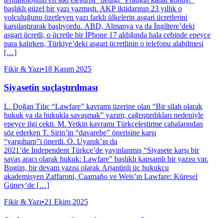
başlıklı güzel bir yazı yazmıştı. AKP iktidarının 23 yıllık o
yolculuğunu özetleyen yazı farklı ülkelerin asgari ücretlerini
karşılaştırarak başlıyordu. ABD, Almanya ya da İngiltere’deki
asgari ücretli, o ücretle bir İPhone 17 aldığında hala cebinde epeyce
para kalırken, Türkiye’deki asgari ücretlinin o telefonu alabilmesi
[…]
Fikir & Yazı
•
18 Kasım 2025
Siyasetin suçlaştırılması
L. Doğan Tılıç “Lawfare” kavramı üzerine olan “Bir silah olarak
hukuk ya da hukukla savaşmak” yazım, çağrıştırdıkları nedeniyle
epeyce ilgi çekti. M. Yetkin kavramı Türkçeleştirme çabalarından
söz ederken T. Şirin’in “davarebe” önerisine karşı
“yargıharp”i önerdi. Ö. Uyanık’ın da
2021’de Independent Türkçe’de yayınlanmış “Siyasete karşı bir
savaş aracı olarak hukuk: Lawfare” başlıklı kapsamlı bir yazısı var.
Bugün, bir devam yazısı olarak Arjantinli üç hukukçu
akademisyen Zaffaroni, Caamaño ve Weis’ın Lawfare: Küresel
Güney’de […]
Fikir & Yazı
•
21 Ekim 2025