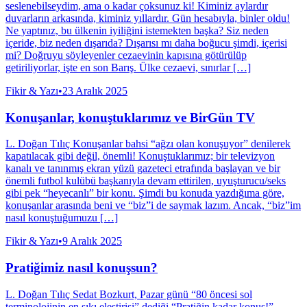
seslenebilseydim, ama o kadar çoksunuz ki! Kiminiz aylardır
duvarların arkasında, kiminiz yıllardır. Gün hesabıyla, binler oldu!
Ne yaptınız, bu ülkenin iyiliğini istemekten başka? Siz neden
içeride, biz neden dışarıda? Dışarısı mı daha boğucu şimdi, içerisi
mi? Doğruyu söyleyenler cezaevinin kapısına götürülüp
getiriliyorlar, işte en son Barış. Ülke cezaevi, sınırlar […]
Fikir & Yazı
•
23 Aralık 2025
Konuşanlar, konuştuklarımız ve BirGün TV
L. Doğan Tılıç Konuşanlar bahsi “ağzı olan konuşuyor” denilerek
kapatılacak gibi değil, önemli! Konuştuklarımız; bir televizyon
kanalı ve tanınmış ekran yüzü gazeteci etrafında başlayan ve bir
önemli futbol kulübü başkanıyla devam ettirilen, uyuşturucu/seks
gibi pek “heyecanlı” bir konu. Şimdi bu konuda yazdığıma göre,
konuşanlar arasında beni ve “biz”i de saymak lazım. Ancak, “biz”im
nasıl konuştuğumuzu […]
Fikir & Yazı
•
9 Aralık 2025
Pratiğimiz nasıl konuşsun?
L. Doğan Tılıç Sedat Bozkurt, Pazar günü “80 öncesi sol
terminolojinin en sıkı eleştirisi” dediği “Pratiğin kadar konuş!”