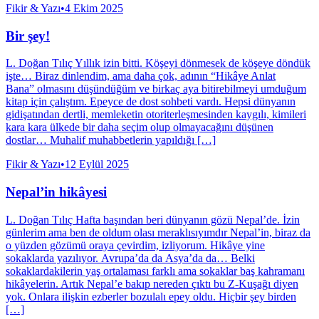
Fikir & Yazı
•
4 Ekim 2025
Bir şey!
L. Doğan Tılıç Yıllık izin bitti. Köşeyi dönmesek de köşeye döndük
işte… Biraz dinlendim, ama daha çok, adının “Hikâye Anlat
Bana” olmasını düşündüğüm ve birkaç aya bitirebilmeyi umduğum
kitap için çalıştım. Epeyce de dost sohbeti vardı. Hepsi dünyanın
gidişatından dertli, memleketin otoriterleşmesinden kaygılı, kimileri
kara kara ülkede bir daha seçim olup olmayacağını düşünen
dostlar… Muhalif muhabbetlerin yapıldığı […]
Fikir & Yazı
•
12 Eylül 2025
Nepal’in hikâyesi
L. Doğan Tılıç Hafta başından beri dünyanın gözü Nepal’de. İzin
günlerim ama ben de oldum olası meraklısıyımdır Nepal’in, biraz da
o yüzden gözümü oraya çevirdim, izliyorum. Hikâye yine
sokaklarda yazılıyor. Avrupa’da da Asya’da da… Belki
sokaklardakilerin yaş ortalaması farklı ama sokaklar baş kahramanı
hikâyelerin. Artık Nepal’e bakıp nereden çıktı bu Z-Kuşağı diyen
yok. Onlara ilişkin ezberler bozulalı epey oldu. Hiçbir şey birden
[…]