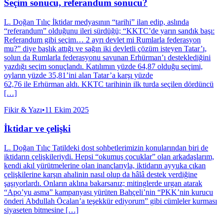
Seçim sonucu, referandum sonucu?
L. Doğan Tılıç İktidar medyasının “tarihi” ilan edip, aslında
“referandum” olduğunu ileri sürdüğü; “KKTC’de yarın sandık başı:
Referandum gibi seçim… 2 ayrı devlet mi Rumlarla federasyon
mu?” diye başlık attığı ve sağın iki devletli çözüm isteyen Tatar’ı,
solun da Rumlarla federasyonu savunan Erhürman’ı desteklediğini
yazdığı seçim sonuçlandı. Katılımın yüzde 64,87 olduğu seçimi,
oyların yüzde 35,81’ini alan Tatar’a karşı yüzde
62,76 ile Erhürman aldı. KKTC tarihinin ilk turda seçilen dördüncü
[…]
Fikir & Yazı
•
11 Ekim 2025
İktidar ve çelişki
L. Doğan Tılıç Tatildeki dost sohbetlerimizin konularından biri de
iktidarın çelişkileriydi. Hepsi “okumuş çocuklar” olan arkadaşlarım,
kendi akıl yürütmelerine olan inançlarıyla, iktidarın ayyuka çıkan
çelişkilerine karşın ahalinin nasıl olup da hâlâ destek verdiğine
şaşıyorlardı. Onların aklına bakarsanız; mitinglerde urgan atarak
“Apo’yu asma” kampanyası yürüten Bahçeli’nin “PKK’nin kurucu
önderi Abdullah Öcalan’a teşekkür ediyorum” gibi cümleler kurması
siyaseten bitmesine […]