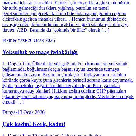
manzara içler acısı olabilir. Ekmek için kuyruklara giren, otobüsün
bir türlü gelmediği duraklara yığılmış, petrolün en temel
gereksinimler için gerekli kısmını bile bulamayan, günün çoğunu
elektriksiz geçiren insanlar ülkesi… Hemen burnunun dibinde de
savaş gemileri, bombardıman uçakları ve gizli silahlarıyla dünyayı
titreten ABD. Başında da “çökmüş bir ülke” olarak […]
Fikir & Yazı
•
20 Ocak 2026
Yoksulluk ve maaş fedakârlığı
L. Doğan Tılıç Ülkenin büyük çoğunluğu, ekonomi ve yoksulluk
bağlamında, boğulmamak için başını suyun üzerinde tutmaya
çalışanlara benziyor. Pazardan çürük çarık toplayanların, sabahın
köründe çorba kuyruğuna girenlerin birincil sorunu karın doyurmak.
İşçiler, emekliler, asgari ücretliler feryat ediyor. Peki, ya onları
kurtarmaya aday olanlar? Hakkını teslim edelim; CHP pijamaları
çıkarıp eyleme katılma çağrısı yaptığı mitinglerle, Meclis’te en düşük
emekli […]
Dünya
•
13 Ocak 2026
Çok kadın! Kork, kadın!
L. Doğan Tılıç 10 Ocak günü Ankara’nın mitingler