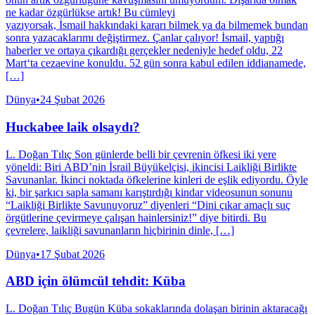
ne kadar özgürlükse artık! Bu cümleyi
yazıyorsak, İsmail hakkındaki kararı bilmek ya da bilmemek bundan
sonra yazacaklarımı değiştirmez. Çanlar çalıyor! İsmail, yaptığı
haberler ve ortaya çıkardığı gerçekler nedeniyle hedef oldu, 22
Mart‘ta cezaevine konuldu. 52 gün sonra kabul edilen iddianamede,
[…]
Dünya
•
24 Şubat 2026
Huckabee laik olsaydı?
L. Doğan Tılıç Son günlerde belli bir çevrenin öfkesi iki yere
yöneldi: Biri ABD’nin İsrail Büyükelçisi, ikincisi Laikliği Birlikte
Savunanlar. İkinci noktada öfkelerine kinleri de eşlik ediyordu. Öyle
ki, bir şarkıcı sapla samanı karıştırdığı kindar videosunun sonunu
“Laikliği Birlikte Savunuyoruz” diyenleri “Dini çıkar amaçlı suç
örgütlerine çevirmeye çalışan hainlersiniz!” diye bitirdi. Bu
çevrelere, laikliği savunanların hiçbirinin dinle, […]
Dünya
•
17 Şubat 2026
ABD için ölümcül tehdit: Küba
L. Doğan Tılıç Bugün Küba sokaklarında dolaşan birinin aktaracağı