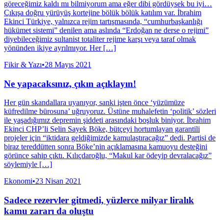
göreceğimiz kaldı mı bilmiyorum ama eğer dibi gördüysek bu iyi…
Çıkışa doğru yürüyüş kortejine bölük bölük katılım var. İbrahim
Ekinci Türkiye, yalnızca rejim tartışmasında, “cumhurbaşkanlığı
hükümet sistemi” denilen ama aslında “Erdoğan ne derse o rejimi”
diyebileceğimiz sultanist totaliter rejime karşı veya taraf olmak
yönünden ikiye ayrılmıyor. Her […]
Fikir & Yazı
•
28 Mayıs 2021
Ne yapacaksınız, çıkın açıklayın!
Her gün skandallara uyanıyor, sanki işten önce ‘yüzümüze
küfredilme bürosuna’ uğruyoruz. Üstüne muhalefetin ‘politik’ sözleri
ile yaşadığımız depremin şiddeti arasındaki boşluk biniyor. İbrahim
Ekinci CHP’li Selin Sayek Böke, bütçeyi hortumlayan garantili
projeler için “iktidara geldiğimizde kamulaştıracağız” dedi. Partisi de
biraz tereddütten sonra Böke’nin açıklamasına kamuoyu desteğini
görünce sahip çıktı. Kılıçdaroğlu, “Makul kar ödeyip devralacağız”
söylemiyle […]
Ekonomi
•
23 Nisan 2021
Sadece rezervler gitmedi, yüzlerce milyar liralık
kamu zararı da oluştu