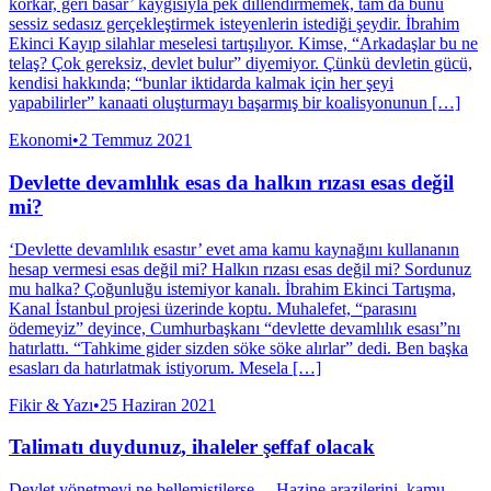
korkar, geri basar’ kaygısıyla pek dillendirmemek, tam da bunu
sessiz sedasız gerçekleştirmek isteyenlerin istediği şeydir. İbrahim
Ekinci Kayıp silahlar meselesi tartışılıyor. Kimse, “Arkadaşlar bu ne
telaş? Çok gereksiz, devlet bulur” diyemiyor. Çünkü devletin gücü,
kendisi hakkında; “bunlar iktidarda kalmak için her şeyi
yapabilirler” kanaati oluşturmayı başarmış bir koalisyonunun […]
Ekonomi
•
2 Temmuz 2021
Devlette devamlılık esas da halkın rızası esas değil
mi?
‘Devlette devamlılık esastır’ evet ama kamu kaynağını kullananın
hesap vermesi esas değil mi? Halkın rızası esas değil mi? Sordunuz
mu halka? Çoğunluğu istemiyor kanalı. İbrahim Ekinci Tartışma,
Kanal İstanbul projesi üzerinde koptu. Muhalefet, “parasını
ödemeyiz” deyince, Cumhurbaşkanı “devlette devamlılık esası”nı
hatırlattı. “Tahkime gider sizden söke söke alırlar” dedi. Ben başka
esasları da hatırlatmak istiyorum. Mesela […]
Fikir & Yazı
•
25 Haziran 2021
Talimatı duydunuz, ihaleler şeffaf olacak
Devlet yönetmeyi ne bellemiştilerse… Hazine arazilerini, kamu