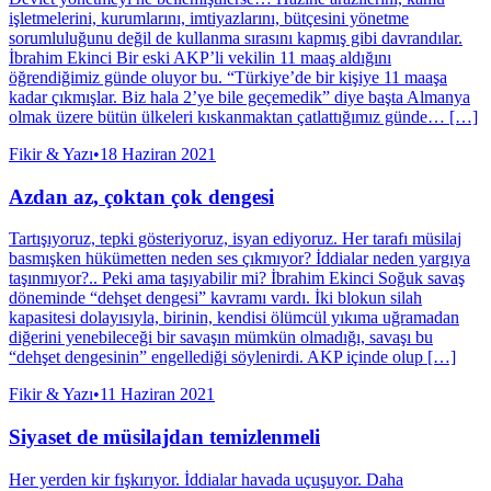
işletmelerini, kurumlarını, imtiyazlarını, bütçesini yönetme
sorumluluğunu değil de kullanma sırasını kapmış gibi davrandılar.
İbrahim Ekinci Bir eski AKP’li vekilin 11 maaş aldığını
öğrendiğimiz günde oluyor bu. “Türkiye’de bir kişiye 11 maaşa
kadar çıkmışlar. Biz hala 2’ye bile geçemedik” diye başta Almanya
olmak üzere bütün ülkeleri kıskanmaktan çatlattığımız günde… […]
Fikir & Yazı
•
18 Haziran 2021
Azdan az, çoktan çok dengesi
Tartışıyoruz, tepki gösteriyoruz, isyan ediyoruz. Her tarafı müsilaj
basmışken hükümetten neden ses çıkmıyor? İddialar neden yargıya
taşınmıyor?.. Peki ama taşıyabilir mi? İbrahim Ekinci Soğuk savaş
döneminde “dehşet dengesi” kavramı vardı. İki blokun silah
kapasitesi dolayısıyla, birinin, kendisi ölümcül yıkıma uğramadan
diğerini yenebileceği bir savaşın mümkün olmadığı, savaşı bu
“dehşet dengesinin” engellediği söylenirdi. AKP içinde olup […]
Fikir & Yazı
•
11 Haziran 2021
Siyaset de müsilajdan temizlenmeli
Her yerden kir fışkırıyor. İddialar havada uçuşuyor. Daha