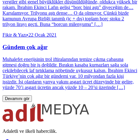
vergiler gibi genel büyüklükler düşünüldüğünde, oldukça yüksek bir
rakam. İbrahim Ekinci Lafın gelişi “borç bini aştı” diyeceğim de…
Karşılamıyor. Trilyonu aştı dense… O da olmuyor. Çünkü bizde
kamunun Avrupa Birliği tanımlı (iç + dış) toplam borç stoku 2
trilyon lirayı geçti. Buna “borcun milenyumu” […]
Fikir & Yazı
•
22 Ocak 2021
Gündem çok ağır
Muhalefet enerjisinin trol iftiralarından temize çıkma çabasına
gitmesi doğru bir iş değildir. Bırakın kasaba kurnazları sağa sola
çekilebilecek laf tırtıklama nöbetinde uykusuz kalsın. İbrahim Ekinci
Türkiye’nin çok ağır bir gündemi var. 10 milyondan fazla kişi
işsizdir. İşi olanların yarıya yakını asgari ücret düzeyinde bir gelire,
yüzde 70’i asgari ücretin ancak yüzde 10 – 20’si üzerinde […]
Devamını gör
Adaletli ve ilkeli habercilik.