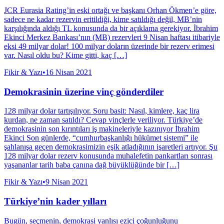
JCR Eurasia Rating’in eski ortağı ve başkanı Orhan Ökmen’e göre,
sadece ne kadar rezervin eritildiği, kime satıldığı değil, MB’nin
karşılığında aldığı TL konusunda da bir açıklama gerekiyor. İbrahim
Ekinci Merkez Bankası’nın (MB) rezervleri 9 Nisan haftası itibariyle
eksi 49 milyar dolar! 100 milyar doların üzerinde bir rezerv erimesi
var. Nasıl oldu bu? Kime gitti, kaç […]
Fikir & Yazı
•
16 Nisan 2021
Demokrasinin üzerine vinç gönderdiler
128 milyar dolar tartışılıyor. Soru basit: Nasıl, kimlere, kaç lira
kurdan, ne zaman satıldı? Cevap vinçlerle veriliyor. Türkiye’de
demokrasinin son kırıntıları iş makineleriyle kazınıyor İbrahim
Ekinci Son günlerde, “cumhurbaşkanlığı hükümet sistemi” ile
şahlanışa geçen demokrasimizin eşik atladığının işaretleri artıyor. Şu
128 milyar dolar rezerv konusunda muhalefetin pankartları sonrası
yaşananlar tarih baba çanına dağ büyüklüğünde bir […]
Fikir & Yazı
•
9 Nisan 2021
Türkiye’nin kader yılları
Bugün, seçmenin, demokrasi yanlısı ezici çoğunluğunu