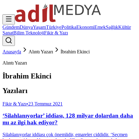
Gündem
Dünya
Yaşam
Türkiye
Politika
Ekonomi
Emek
Sağlık
Kültür
Sanat
Bilim Teknoloji
Fikir & Yazı
Anasayfa
Alıntı Yazarı
İbrahim Ekinci
Alıntı Yazarı
İbrahim Ekinci
Yazıları
Fikir & Yazı
•
23 Temmuz 2021
‘Silahlanıyorlar’ iddiası, 128 milyar dolardan daha
mı az ilgi hak ediyor?
Silahlanıyorlar iddiası çok önemlidir, emareler ciddidir. ‘Seçmen