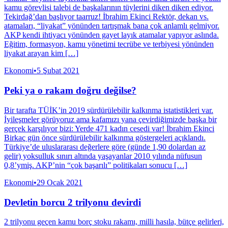
kamu görevlisi talebi de başkalarının tüylerini diken diken ediyor.
Tekirdağ’dan başlıyor taarruz! İbrahim Ekinci Rektör, dekan vs.
atamaları, “liyakat” yönünden tartışmak bana çok anlamlı gelmiyor.
AKP kendi ihtiyacı yönünden gayet layık atamalar yapıyor aslında.
Eğitim, formasyon, kamu yönetimi tecrübe ve terbiyesi yönünden
liyakat arayan kim […]
Ekonomi
•
5 Şubat 2021
Peki ya o rakam doğru değilse?
Bir tarafta TÜİK’in 2019 sürdürülebilir kalkınma istatistikleri var.
İyileşmeler görüyoruz ama kafamızı yana çevirdiğimizde başka bir
gerçek karşılıyor bizi: Yerde 471 kadın cesedi var! İbrahim Ekinci
Birkaç gün önce sürdürülebilir kalkınma göstergeleri açıklandı.
Türkiye’de uluslararası değerlere göre (günde 1,90 dolardan az
gelir) yoksulluk sınırı altında yaşayanlar 2010 yılında nüfusun
0,8’ymiş. AKP’nin “çok başarılı” politikaları sonucu […]
Ekonomi
•
29 Ocak 2021
Devletin borcu 2 trilyonu devirdi
2 trilyonu geçen kamu borç stoku rakamı, milli hasıla, bütçe gelirleri,