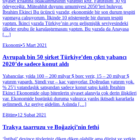
siyaset icraatına odaklanmasının yarattığı kriz. Faturasını 30 yıl
ödeyeceğiz. Müteahhit duyunu umumiyesi 2050’leri buluyor.
İbrahim Ekinci Bu üçüncü yazıdır, ekonomide bir son durum tespiti
yapmaya çalışıyorum. İlkinde 10 göstergede bir durum tespiti
yaptım. İkinci yazıda Türkiye’nin aynı gelişmişlik seviyesindeki
ülkeler grubu ile karşılaştırmasını yaptım. Bu yazıda da Anayasa
[…]
Ekonomi
•
5 Mart 2021
Avrupalı bin 50 şirket Türkiye’den çıktı yabancı
2020’de sadece konut aldı
Yabancılar, yılda 100 – 200 milyar $ borç verir, 15 – 20 milyar $
yatırım yapardı. Şimdi vur – kaç yapıyorlar. Doğrudan yatırım yok.
% 25’i vatandaşlık satışından sadece konut satışı kaldı İbrahim
Ekinci Ekonomide olup bitenlerin siyaset alanıyla çok derin ilişkileri
var. Ekonomide bugünkü duruma yalnızca yanlış iktisadi kararlarla
gelinmedi. Az geriye gidelim. Aslında […]
Eğitim
•
12 Şubat 2021
Trakya taarruzu ve Boğaziçi’nin fethi
‘İntihal’ deyince tüyleriniz diken diken olabilir ama dürüst ve yetkin