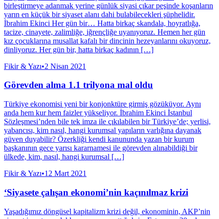
birleştirmeye adanmak yerine günlük siyasi çıkar peşinde koşanların
yarın en küçük bir siyaset alanı dahi bulabilecekleri şüphelidir.
İbrahim Ekinci Her gün bir… Hatta birkaç skandala, hoyratlığa,
tacize, cinayete, zalimliğe, iğrençliğe uyanıyoruz. Hemen her gün
kız çocuklarına musallat kafalı bir dincinin hezeyanlarını okuyoruz,
dinliyoruz. Her gün bir, hatta birkaç kadının […]
Fikir & Yazı
•
2 Nisan 2021
Görevden alma 1.1 trilyona mal oldu
Türkiye ekonomisi yeni bir konjonktüre girmiş gözüküyor. Aynı
anda hem kur hem faizler yükseliyor. İbrahim Ekinci İstanbul
Sözleşmesi’nden bile tek imza ile çıkılabilen bir Türkiye’de; yerlisi,
yabancısı, kim nasıl, hangi kurumsal yapıların varlığına dayanak
güven duyabilir? Özerkliği kendi kanununda yazan bir kurum
başkanının gece yarısı kararnamesi ile görevden alınabildiği bir
ülkede, kim, nasıl, hangi kurumsal […]
Fikir & Yazı
•
12 Mart 2021
‘Siyasete çalışan ekonomi’nin kaçınılmaz krizi
Yaşadığımız döngüsel kapitalizm krizi değil, ekonominin, AKP’nin