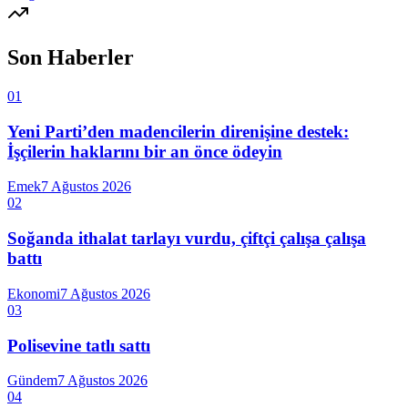
Son Haberler
01
Yeni Parti’den madencilerin direnişine destek:
İşçilerin haklarını bir an önce ödeyin
Emek
7 Ağustos 2026
02
Soğanda ithalat tarlayı vurdu, çiftçi çalışa çalışa
battı
Ekonomi
7 Ağustos 2026
03
Polisevine tatlı sattı
Gündem
7 Ağustos 2026
04