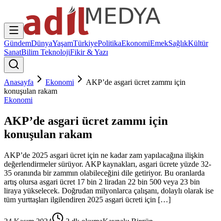
Gündem
Dünya
Yaşam
Türkiye
Politika
Ekonomi
Emek
Sağlık
Kültür
Sanat
Bilim Teknoloji
Fikir & Yazı
Anasayfa
Ekonomi
AKP’de asgari ücret zammı için
konuşulan rakam
Ekonomi
AKP’de asgari ücret zammı için
konuşulan rakam
AKP’de 2025 asgari ücret için ne kadar zam yapılacağına ilişkin
değerlendirmeler sürüyor. AKP kaynakları, asgari ücrete yüzde 32-
35 oranında bir zammın olabileceğini dile getiriyor. Bu oranlarda
artış olursa asgari ücret 17 bin 2 liradan 22 bin 500 veya 23 bin
liraya yükselecek. Doğrudan milyonlarca çalışanı, dolaylı olarak ise
tüm yurttaşları ilgilendiren 2025 asgari ücreti için […]