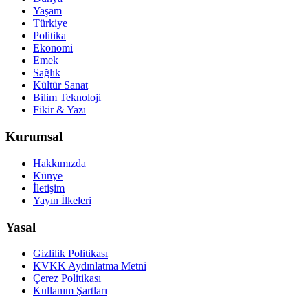
Yaşam
Türkiye
Politika
Ekonomi
Emek
Sağlık
Kültür Sanat
Bilim Teknoloji
Fikir & Yazı
Kurumsal
Hakkımızda
Künye
İletişim
Yayın İlkeleri
Yasal
Gizlilik Politikası
KVKK Aydınlatma Metni
Çerez Politikası
Kullanım Şartları