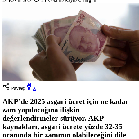
24 Kasım 2024
2
dk okuma
Kaynak:
Birgün
Paylaş:
X
AKP’de 2025 asgari ücret için ne kadar
zam yapılacağına ilişkin
değerlendirmeler sürüyor. AKP
kaynakları, asgari ücrete yüzde 32-35
oranında bir zammın olabileceğini dile