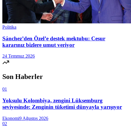
Politika
Sánchez’den Özel’e destek mektubu: Cesur
kararınız bizlere umut veriyor
24 Temmuz 2026
Son Haberler
01
Yoksulu Kolombiya, zengini Lüksemburg
seviyesinde: Zenginin tüketimi dünyayla yarışıyor
Ekonomi
9 Ağustos 2026
02