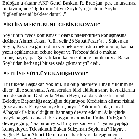
Erdoğan’a aktarır. AKP Genel Başkanı R. Erdoğan, pek umursamaz
bir tavır içinde ‘ilgilenirim’ diyip Soylu’yu gönderir. Soylu
‘ilgilenilmesini’ bekleer durur!..”
“İSTİFA MEKTUBUNU CEBİNE KOYAR”
Soylu’nun “veda konuşması” olarak nitelendirilen konuşmasına
değinen Ahmet Takan “Gün gelir 25 Şubat Pazar’a… Süleyman
Soylu, Pazartesi günü (dün) vermek üzere istifa mektubunu, basına
yazılı açıklamasını cebine koyar ve Trabzon’daki o malum
konuşmayı yapar. Şu satırların kaleme alındığı an itibarıyla Bakan
Soylu’dan herhangi bir ses seda çıkmamıştı” dedi.
“ETLİYE SÜTLÜYE KARIŞMIYOR”
’Bu ülkede Başbakan yok mu. Bu olup bitenlere Binali Yıldırım ne
diyor’ diye sorarsınız. Aynı soruları bilgi aldığım saray kaynaklarına
ben de sordum. Dediler ki ‘Binali Bey şu anda sadece İstanbul
Belediye Başkanlığı adaylığını düşünüyor. Kredisinin düşme riskini
göze alamaz. Etliye sütlüye karışmıyor.’ Yıldırım’ın da, damat
Albayrak ile küs olduğunu hatırlatıp devam edelim; Aile içinde
meydana gelen dayaklı bir kavganın ardından Emine Erdoğan’ın
devreye girip, ‘biz bir aileyiz. Bu işlere son verin’ uyarısı yaptığı
konuşuluyor. Tek sıkıntılı Bakan Süleyman Soylu mu? Hayır…
Sağlık Bakanı Ahmet Demircan da kaç kez istifa eşiğinden