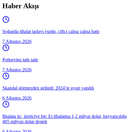
Haber Akışı
Soğanda ithalat tarlayı vurdu, çiftçi çalışa çalışa battı
7 Ağustos 2026
Polisevine tatlı sattı
7 Ağustos 2026
Skandal görmezden gelindi: 2024’te uyarı yapıldı
6 Ağustos 2026
İthalata üç, üreticiye bir: Et ithalatına 1,2 milyar dolar, hayvancılığa
405 milyon dolar destek
6 Ağustos 2026