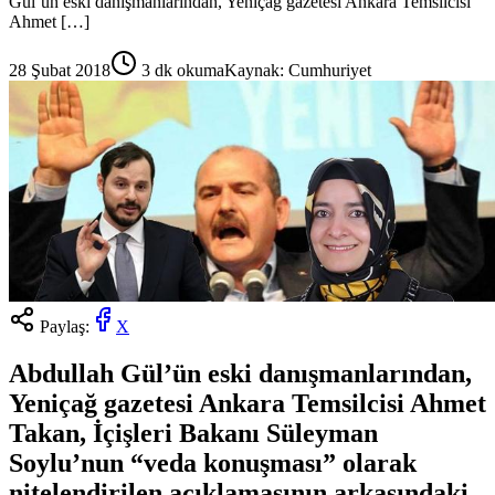
Gül’ün eski danışmanlarından, Yeniçağ gazetesi Ankara Temsilcisi
Ahmet […]
28 Şubat 2018
3
dk okuma
Kaynak:
Cumhuriyet
Paylaş:
X
Abdullah Gül’ün eski danışmanlarından,
Yeniçağ gazetesi Ankara Temsilcisi Ahmet
Takan, İçişleri Bakanı Süleyman
Soylu’nun “veda konuşması” olarak
nitelendirilen açıklamasının arkasındaki