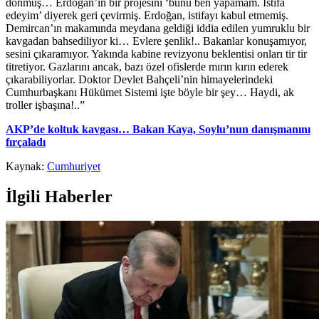
dönmüş… Erdoğan’ın bir projesini ‘bunu ben yapamam. İstifa
edeyim’ diyerek geri çevirmiş. Erdoğan, istifayı kabul etmemiş.
Demircan’ın makamında meydana geldiği iddia edilen yumruklu bir
kavgadan bahsediliyor ki… Evlere şenlik!.. Bakanlar konuşamıyor,
sesini çıkaramıyor. Yakında kabine revizyonu beklentisi onları tir tir
titretiyor. Gazlarını ancak, bazı özel ofislerde mırın kırın ederek
çıkarabiliyorlar. Doktor Devlet Bahçeli’nin himayelerindeki
Cumhurbaşkanı Hükümet Sistemi işte böyle bir şey… Haydi, ak
troller işbaşına!..”
AKP’de koltuk kavgası… Bakan Kaya, Soylu’nun danışmanını
fırçaladı
Kaynak:
Cumhuriyet
İlgili Haberler