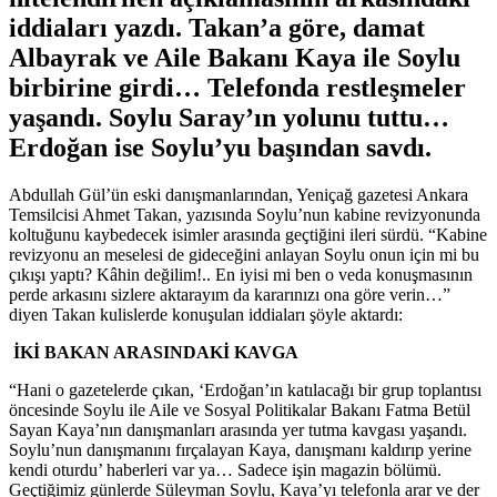
iddiaları yazdı. Takan’a göre, damat
Albayrak ve Aile Bakanı Kaya ile Soylu
birbirine girdi… Telefonda restleşmeler
yaşandı. Soylu Saray’ın yolunu tuttu…
Erdoğan ise Soylu’yu başından savdı.
Abdullah Gül’ün eski danışmanlarından, Yeniçağ gazetesi Ankara
Temsilcisi Ahmet Takan, yazısında Soylu’nun kabine revizyonunda
koltuğunu kaybedecek isimler arasında geçtiğini ileri sürdü. “Kabine
revizyonu an meselesi de gideceğini anlayan Soylu onun için mi bu
çıkışı yaptı? Kâhin değilim!.. En iyisi mi ben o veda konuşmasının
perde arkasını sizlere aktarayım da kararınızı ona göre verin…”
diyen Takan kulislerde konuşulan iddiaları şöyle aktardı:
İKİ BAKAN ARASINDAKİ KAVGA
“Hani o gazetelerde çıkan, ‘Erdoğan’ın katılacağı bir grup toplantısı
öncesinde Soylu ile Aile ve Sosyal Politikalar Bakanı Fatma Betül
Sayan Kaya’nın danışmanları arasında yer tutma kavgası yaşandı.
Soylu’nun danışmanını fırçalayan Kaya, danışmanı kaldırıp yerine
kendi oturdu’ haberleri var ya… Sadece işin magazin bölümü.
Geçtiğimiz günlerde Süleyman Soylu, Kaya’yı telefonla arar ve der