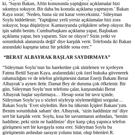
ki, ‘Sayın Bakan, Afrin konusunda yaptığınız açıklamalar bizi
sıkıntıya sokuyor. Bir daha bu konuda açıklama yapmayın.’ Bakan
Kaya sorar; ‘Neden, buna siz mi karar vereceksiniz.’ Süleyman
Soylu hiddetlenir; ‘Yaptığınız yerli yersiz açıklamalar bizi zora
sokuyor, boşa düşürüyor. Kamuoyunda çelişkilere sebep oluyor. Bu
işin sahibi benim. Cumhurbaşkanı açıklama yapar, Başbakan
açıklama yapar, ben yaparım. Size ne oluyor? Sizin yetki ve
sorumluluk alanınızda değil’ diye karşılık verir. Telefonda iki Bakan
arasındaki kapışma tatsız bir şekilde sona erer.”
“BERAT ALBAYRAK BAŞLAR SAYDIRMAYA”
“Süleyman Soylu’nun bu hareketine çok sinirlenen ve içerleyen
Fatma Betül Sayan Kaya, aralarındaki çok özel hukuka güvenerek
rahatsızlığını ve de telefon görüşmesini damat Enerji Bakanı Berat
Albayrak’a aynen iletir. Damat Bey de duruma çok öfkelenir. Bir
gün, Süleyman Soylu’nun telefonu çalar, karşısındaki Berat
Albayrak başlar saydırmaya… Hesap sorar bir tavır içinde,
Süleyman Soylu’ya o sözleri söyleyip söylemediğini sorgular…
Bakan Soylu ‘Evet söyledim. Ben bu ülkenin İçişleri Bakanı’yım.
Benim sorumluluk saham’ der. Albayrak, ‘sizin haddinize mi’ diye
sert bir karşılık verir. Soylu, kısa bir savunmanın ardından, ‘benim
haddime, peki sizin ne haddinize’ diye karşı çıkış yapınca telefon
görüşmesi sert bir kavgayla sona erer. Süleyman Soylu bu
görüşmenin ardından sarayın yolunu tutar, olup bitenleri R.