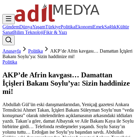
Gündem
Dünya
Yaşam
Türkiye
Politika
Ekonomi
Emek
Sağlık
Kültür
Sanat
Bilim Teknoloji
Fikir & Yazı
Anasayfa
Politika
AKP’de Afrin kavgası… Damattan İçişleri
Bakanı Soylu’ya: Sizin haddinize mi!
Politika
AKP’de Afrin kavgası… Damattan
İçişleri Bakanı Soylu’ya: Sizin haddinize
mi!
Abdullah Gül’ün eski danışmanlarından, Yeniçağ gazetesi Ankara
Temsilcisi Ahmet Takan, İçişleri Bakanı Süleyman Soylu’nun “veda
konuşması” olarak nitelendirilen açıklamasının arkasındaki iddiaları
yazdı. Takan’a göre, damat Albayrak ve Aile Bakanı Kaya ile Soylu
birbirine girdi… Telefonda restleşmeler yaşandı. Soylu Saray’ın
yolunu tuttu… Erdoğan ise Soylu’yu başından savdı. Abdullah