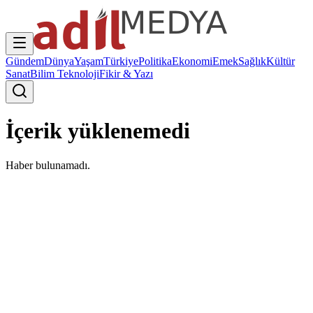
Gündem
Dünya
Yaşam
Türkiye
Politika
Ekonomi
Emek
Sağlık
Kültür
Sanat
Bilim Teknoloji
Fikir & Yazı
İçerik yüklenemedi
Haber bulunamadı.