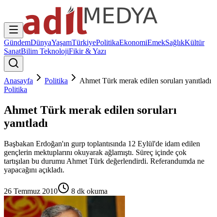
Gündem
Dünya
Yaşam
Türkiye
Politika
Ekonomi
Emek
Sağlık
Kültür
Sanat
Bilim Teknoloji
Fikir & Yazı
Anasayfa
Politika
Ahmet Türk merak edilen soruları yanıtladı
Politika
Ahmet Türk merak edilen soruları
yanıtladı
Başbakan Erdoğan'ın gurp toplantısında 12 Eylül'de idam edilen
gençlerin mektuplarını okuyarak ağlamıştı. Süreç içinde çok
tartışılan bu durumu Ahmet Türk değerlendirdi. Referandumda ne
yapacağını açıkladı.
26 Temmuz 2010
8
dk okuma