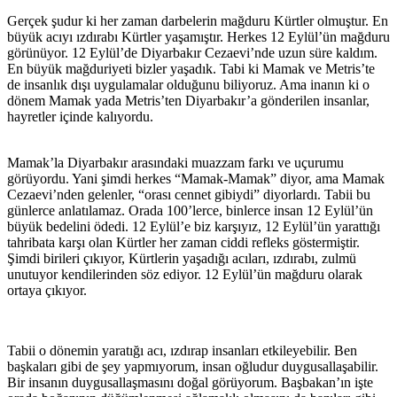
Gerçek şudur ki her zaman darbelerin mağduru Kürtler olmuştur. En
büyük acıyı ızdırabı Kürtler yaşamıştır. Herkes 12 Eylül’ün mağduru
görünüyor. 12 Eylül’de Diyarbakır Cezaevi’nde uzun süre kaldım.
En büyük mağduriyeti bizler yaşadık. Tabi ki Mamak ve Metris’te
de insanlık dışı uygulamalar olduğunu biliyoruz. Ama inanın ki o
dönem Mamak yada Metris’ten Diyarbakır’a gönderilen insanlar,
hayretler içinde kalıyordu.
Mamak’la Diyarbakır arasındaki muazzam farkı ve uçurumu
görüyordu. Yani şimdi herkes “Mamak-Mamak” diyor, ama Mamak
Cezaevi’nden gelenler, “orası cennet gibiydi” diyorlardı. Tabii bu
günlerce anlatılamaz. Orada 100’lerce, binlerce insan 12 Eylül’ün
büyük bedelini ödedi. 12 Eylül’e biz karşıyız, 12 Eylül’ün yarattığı
tahribata karşı olan Kürtler her zaman ciddi refleks göstermiştir.
Şimdi birileri çıkıyor, Kürtlerin yaşadığı acıları, ızdırabı, zulmü
unutuyor kendilerinden söz ediyor. 12 Eylül’ün mağduru olarak
ortaya çıkıyor.
Tabii o dönemin yaratığı acı, ızdırap insanları etkileyebilir. Ben
başkaları gibi de şey yapmıyorum, insan oğludur duygusallaşabilir.
Bir insanın duygusallaşmasını doğal görüyorum. Başbakan’ın işte