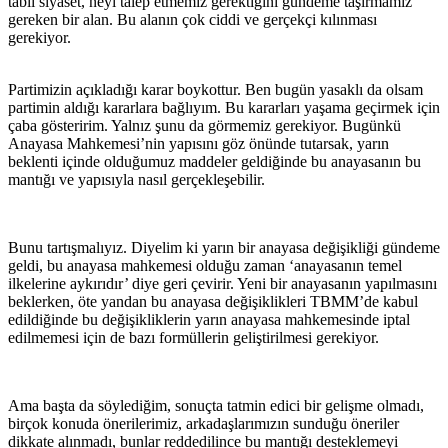
tabii siyaset, neyi talep etmemiz gerektiğini gündeme taşırmamız
gereken bir alan. Bu alanın çok ciddi ve gerçekçi kılınması
gerekiyor.
Partimizin açıkladığı karar boykottur. Ben bugün yasaklı da olsam
partimin aldığı kararlara bağlıyım. Bu kararları yaşama geçirmek için
çaba gösteririm. Yalnız şunu da görmemiz gerekiyor. Bugünkü
Anayasa Mahkemesi’nin yapısını göz önünde tutarsak, yarın
beklenti içinde olduğumuz maddeler geldiğinde bu anayasanın bu
mantığı ve yapısıyla nasıl gerçekleşebilir.
Bunu tartışmalıyız. Diyelim ki yarın bir anayasa değişikliği gündeme
geldi, bu anayasa mahkemesi olduğu zaman ‘anayasanın temel
ilkelerine aykırıdır’ diye geri çevirir. Yeni bir anayasanın yapılmasını
beklerken, öte yandan bu anayasa değişiklikleri TBMM’de kabul
edildiğinde bu değişikliklerin yarın anayasa mahkemesinde iptal
edilmemesi için de bazı formüllerin geliştirilmesi gerekiyor.
Ama başta da söylediğim, sonuçta tatmin edici bir gelişme olmadı,
birçok konuda önerilerimiz, arkadaşlarımızın sunduğu öneriler
dikkate alınmadı, bunlar reddedilince bu mantığı desteklemeyi