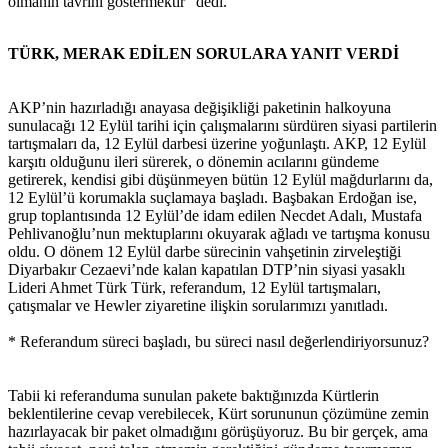
olmanın tavrını göstermektir” dedi.
TÜRK, MERAK EDİLEN SORULARA YANIT VERDİ
AKP’nin hazırladığı anayasa değişikliği paketinin halkoyuna
sunulacağı 12 Eylül tarihi için çalışmalarını sürdüren siyasi partilerin
tartışmaları da, 12 Eylül darbesi üzerine yoğunlaştı. AKP, 12 Eylül
karşıtı olduğunu ileri sürerek, o dönemin acılarını gündeme
getirerek, kendisi gibi düşünmeyen bütün 12 Eylül mağdurlarını da,
12 Eylül’ü korumakla suçlamaya başladı. Başbakan Erdoğan ise,
grup toplantısında 12 Eylül’de idam edilen Necdet Adalı, Mustafa
Pehlivanoğlu’nun mektuplarını okuyarak ağladı ve tartışma konusu
oldu. O dönem 12 Eylül darbe sürecinin vahşetinin zirveleştiği
Diyarbakır Cezaevi’nde kalan kapatılan DTP’nin siyasi yasaklı
Lideri Ahmet Türk Türk, referandum, 12 Eylül tartışmaları,
çatışmalar ve Hewler ziyaretine ilişkin sorularımızı yanıtladı.
* Referandum süreci başladı, bu süreci nasıl değerlendiriyorsunuz?
Tabii ki referanduma sunulan pakete baktığınızda Kürtlerin
beklentilerine cevap verebilecek, Kürt sorununun çözümüne zemin
hazırlayacak bir paket olmadığını görüşüyoruz. Bu bir gerçek, ama