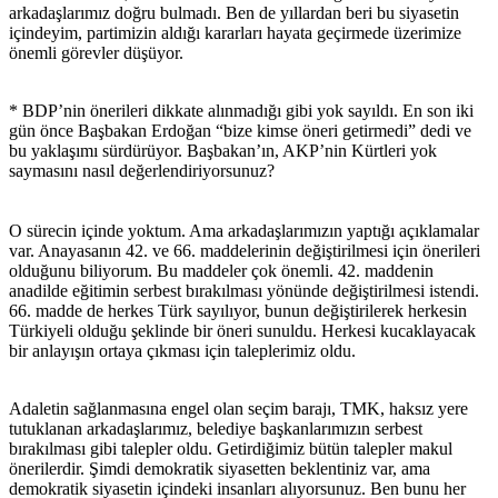
arkadaşlarımız doğru bulmadı. Ben de yıllardan beri bu siyasetin
içindeyim, partimizin aldığı kararları hayata geçirmede üzerimize
önemli görevler düşüyor.
* BDP’nin önerileri dikkate alınmadığı gibi yok sayıldı. En son iki
gün önce Başbakan Erdoğan “bize kimse öneri getirmedi” dedi ve
bu yaklaşımı sürdürüyor. Başbakan’ın, AKP’nin Kürtleri yok
saymasını nasıl değerlendiriyorsunuz?
O sürecin içinde yoktum. Ama arkadaşlarımızın yaptığı açıklamalar
var. Anayasanın 42. ve 66. maddelerinin değiştirilmesi için önerileri
olduğunu biliyorum. Bu maddeler çok önemli. 42. maddenin
anadilde eğitimin serbest bırakılması yönünde değiştirilmesi istendi.
66. madde de herkes Türk sayılıyor, bunun değiştirilerek herkesin
Türkiyeli olduğu şeklinde bir öneri sunuldu. Herkesi kucaklayacak
bir anlayışın ortaya çıkması için taleplerimiz oldu.
Adaletin sağlanmasına engel olan seçim barajı, TMK, haksız yere
tutuklanan arkadaşlarımız, belediye başkanlarımızın serbest
bırakılması gibi talepler oldu. Getirdiğimiz bütün talepler makul
önerilerdir. Şimdi demokratik siyasetten beklentiniz var, ama
demokratik siyasetin içindeki insanları alıyorsunuz. Ben bunu her