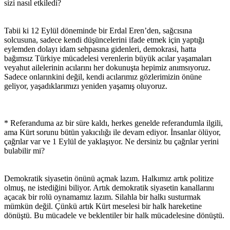
sizi nasıl etkiledi?
Tabii ki 12 Eylül döneminde bir Erdal Eren’den, sağcısına
solcusuna, sadece kendi düşüncelerini ifade etmek için yaptığı
eylemden dolayı idam sehpasına gidenleri, demokrasi, hatta
bağımsız Türkiye mücadelesi verenlerin büyük acılar yaşamaları
veyahut ailelerinin acılarını her dokunuşta hepimiz anımsıyoruz.
Sadece onlarınkini değil, kendi acılarımız gözlerimizin önüne
geliyor, yaşadıklarımızı yeniden yaşamış oluyoruz.
* Referanduma az bir süre kaldı, herkes genelde referandumla ilgili,
ama Kürt sorunu bütün yakıcılığı ile devam ediyor. İnsanlar ölüyor,
çağrılar var ve 1 Eylül de yaklaşıyor. Ne dersiniz bu çağrılar yerini
bulabilir mi?
Demokratik siyasetin önünü açmak lazım. Halkımız artık politize
olmuş, ne istediğini biliyor. Artık demokratik siyasetin kanallarını
açacak bir rolü oynamamız lazım. Silahla bir halkı susturmak
mümkün değil. Çünkü artık Kürt meselesi bir halk hareketine
dönüştü. Bu mücadele ve beklentiler bir halk mücadelesine dönüştü.