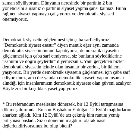
zaman söylüyorum. Dünyanın neresinde bir partinin 2 bin
yöneticisini alırsanız o partinin siyaset yapma şansı kalmaz. Buna
rağmen siyaset yapmaya çalışıyoruz ve demokratik siyaseti
önemsiyoruz.
Demokratik siyasetin güçlenmesi için çaba sarf ediyoruz.
“Demokratik siyaset esastır” diyen mantık eğer aynı zamanda
demokratik siyasetin önünü kapatıyorsa, demokratik siyasetin
güçlenmesi için çaba sarf etmiyorsa, siz bunların söylediklerine
“samimi ve doğru şeylerdir” diyemezsiniz. Yani gerçekten bizler
demokratik siyasetin içinde olan insanlar bir zorluk, bir ikilemi
yaşıyoruz. Bir yerde demokratik siyasetin güçlenmesi için çaba sarf
ediyorsunuz, ama öte yandan demokratik siyaseti yapan insanlar
alındığı için insanlarımızın demokratik siyasete olan güveni azalıyor.
Böyle zor bir koşulda siyaset yapıyoruz.
* Bu referandum meselesine dönersek, bir 12 Eylül tartışmasına
dönmüş durumda. En son Başbakan Erdoğan 12 Eylül mağdurlarını
anarken ağladı. Kim 12 Eylül’de acı çekmiş kim rantını yemiş
tartışması başladı. Siz o dönemin mağduru olarak nasıl
değerlendiriyorsunuz bu olup biteni?