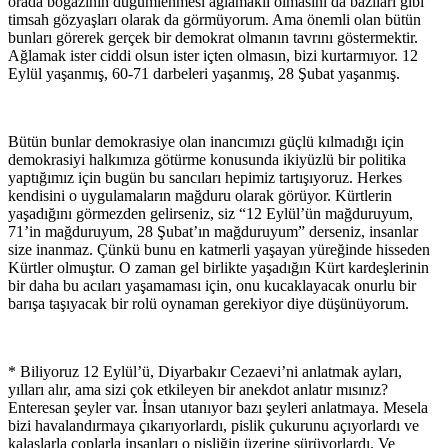
orada boğazının düğümlenmesi ağlamaklı olmasını da bazıları gibi
timsah gözyaşları olarak da görmüyorum. Ama önemli olan bütün
bunları görerek gerçek bir demokrat olmanın tavrını göstermektir.
Ağlamak ister ciddi olsun ister içten olmasın, bizi kurtarmıyor. 12
Eylül yaşanmış, 60-71 darbeleri yaşanmış, 28 Şubat yaşanmış.
Bütün bunlar demokrasiye olan inancımızı güçlü kılmadığı için
demokrasiyi halkımıza götürme konusunda ikiyüzlü bir politika
yaptığımız için bugün bu sancıları hepimiz tartışıyoruz. Herkes
kendisini o uygulamaların mağduru olarak görüyor. Kürtlerin
yaşadığını görmezden gelirseniz, siz “12 Eylül’ün mağduruyum,
71’in mağduruyum, 28 Şubat’ın mağduruyum” derseniz, insanlar
size inanmaz. Çünkü bunu en katmerli yaşayan yüreğinde hisseden
Kürtler olmuştur. O zaman gel birlikte yaşadığın Kürt kardeşlerinin
bir daha bu acıları yaşamaması için, onu kucaklayacak onurlu bir
barışa taşıyacak bir rolü oynaman gerekiyor diye düşünüyorum.
* Biliyoruz 12 Eylül’ü, Diyarbakır Cezaevi’ni anlatmak ayları,
yılları alır, ama sizi çok etkileyen bir anekdot anlatır mısınız?
Enteresan şeyler var. İnsan utanıyor bazı şeyleri anlatmaya. Mesela
bizi havalandırmaya çıkarıyorlardı, pislik çukurunu açıyorlardı ve
kalaslarla coplarla insanları o pisliğin üzerine sürüyorlardı. Ve