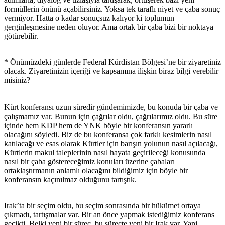
formüllerin önünü açabilirsiniz. Yoksa tek taraflı niyet ve çaba sonuç
vermiyor. Hatta o kadar sonuçsuz kalıyor ki toplumun
gerginleşmesine neden oluyor. Ama ortak bir çaba bizi bir noktaya
götürebilir.
* Önümüzdeki günlerde Federal Kürdistan Bölgesi’ne bir ziyaretiniz
olacak. Ziyaretinizin içeriği ve kapsamına ilişkin biraz bilgi verebilir
misiniz?
Kürt konferansı uzun süredir gündemimizde, bu konuda bir çaba ve
çalışmamız var. Bunun için çağrılar oldu, çağrılarımız oldu. Bu süre
içinde hem KDP hem de YNK böyle bir konferansın yararlı
olacağını söyledi. Biz de bu konferansa çok farklı kesimlerin nasıl
katılacağı ve esas olarak Kürtler için barışın yolunun nasıl açılacağı,
Kürtlerin makul taleplerinin nasıl hayata geçirileceği konusunda
nasıl bir çaba göstereceğimiz konuları üzerine çabaları
ortaklaştırmanın anlamlı olacağını bildiğimiz için böyle bir
konferansın kaçınılmaz olduğunu tartıştık.
Irak’ta bir seçim oldu, bu seçim sonrasında bir hükümet ortaya
çıkmadı, tartışmalar var. Bir an önce yapmak istediğimiz konferans
gecikti. Belki yeni bir süreç, bu süreçte yeni bir Irak var. Yani