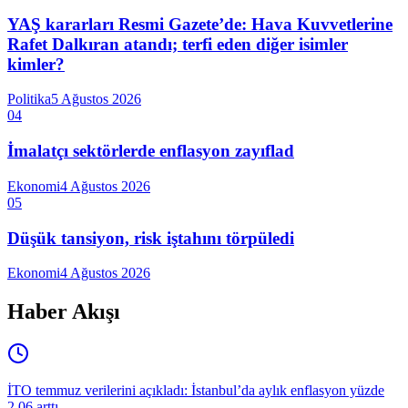
YAŞ kararları Resmi Gazete’de: Hava Kuvvetlerine
Rafet Dalkıran atandı; terfi eden diğer isimler
kimler?
Politika
5 Ağustos 2026
04
İmalatçı sektörlerde enflasyon zayıflad
Ekonomi
4 Ağustos 2026
05
Düşük tansiyon, risk iştahını törpüledi
Ekonomi
4 Ağustos 2026
Haber Akışı
İTO temmuz verilerini açıkladı: İstanbul’da aylık enflasyon yüzde
2,06 arttı