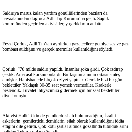
Saldırıya maruz kalan yardım gönüllülerinden bazıları da
havaalanından doğruca Adli Tıp Kurumu’na geçti. Sağlık
kontrolünden geçirilen aktvisitler, yaşadıklarını anlattı.
Fevzi Çorluk, Adli Tıp’tan ayrılırken gazetecilere gemiye ses ve gaz
bombası atıldığını ve gerçek mermiler kullanıldığını söyledi.
Çorluk, ”78 milde saldırı yapıldı. İnsanlar şoka girdi. Çok ızdırap
çektik. Ama asıl korkan onlardı. Bir kişinin alnının ortasına ateş
etmişler. Hapishanede birçok eziyet yaptılar. Gemide bizi bir gün
beklettiler. Yaklaşık 30-35 saat yemek vermediler. Krakerle
beslendik. Tuvalet ihtiyacımızı gidermek için bir saat beklettiler”
diye konuştu.
Aktivist Halit Tekin de gemilerde silah bulunmadığını, İsrailli
askerlerin, gemilerdeki demirlerin silah olarak kullanıldığını iddia
ettiğini dile getirdi. Çok kötü şartlar altında gözaltında tutulduklarını
belirten Tekin, şunları söyledi: