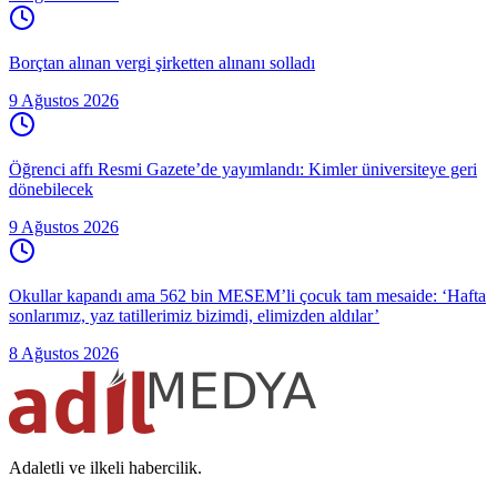
Borçtan alınan vergi şirketten alınanı solladı
9 Ağustos 2026
Öğrenci affı Resmi Gazete’de yayımlandı: Kimler üniversiteye geri
dönebilecek
9 Ağustos 2026
Okullar kapandı ama 562 bin MESEM’li çocuk tam mesaide: ‘Hafta
sonlarımız, yaz tatillerimiz bizimdi, elimizden aldılar’
8 Ağustos 2026
Adaletli ve ilkeli habercilik.