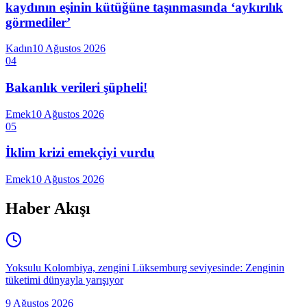
kaydının eşinin kütüğüne taşınmasında ‘aykırılık
görmediler’
Kadın
10 Ağustos 2026
04
Bakanlık verileri şüpheli!
Emek
10 Ağustos 2026
05
İklim krizi emekçiyi vurdu
Emek
10 Ağustos 2026
Haber Akışı
Yoksulu Kolombiya, zengini Lüksemburg seviyesinde: Zenginin
tüketimi dünyayla yarışıyor
9 Ağustos 2026