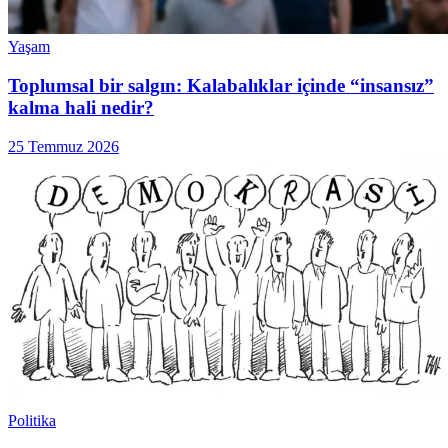
Yaşam
Toplumsal bir salgın: Kalabalıklar içinde “insansız”
kalma hali nedir?
25 Temmuz 2026
Politika