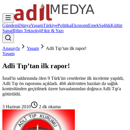
Gündem
Dünya
Yaşam
Türkiye
Politika
Ekonomi
Emek
Sağlık
Kültür
Sanat
Bilim Teknoloji
Fikir & Yazı
Anasayfa
Yaşam
Adli Tıp’tan ilk rapor!
Yaşam
Adli Tıp’tan ilk rapor!
İsrail'in saldırısında ölen 9 Türk'ün cesetlerine ilk inceleme yapıldı,
Adli Tıp ön raporunu açıkladı. 466 aktivistten bazıları da sağlık
kontrolünden geçirilmek üzere havaalanından doğruca Adli Tıp'a
götürüldü.
3 Haziran 2010
2
dk okuma