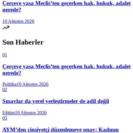
Çerçeve yasa Meclis’ten geçerken hak, hukuk, adalet
nerede?
10 Ağustos 2026
Son Haberler
01
Çerçeve yasa Meclis’ten geçerken hak, hukuk, adalet
nerede?
Politika
10 Ağustos 2026
02
Sınavlar da yerel yerleştirmeler de adil değil
Eğitim
10 Ağustos 2026
03
AYM’den cinsiyetçi düzenlemeye onay: Kadının