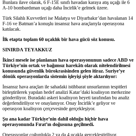
Bunlara ilave olarak, 6 F-15E sınıfı havadan karaya atış uçağı ile 6
A-10 bombardıman uçağı daha İncirlik’e gelmek üzere.
Türk Silahlı Kuvvetleri ise Malatya ve Diyarbakır’dan havalanan 14
F-16 ve Batman’a konuşlu insansız hava araçlarıyla operasyona
katılacak.
İlk etapta toplam 60 uçaklık bir hava gücü söz konusu.
SINIRDA TEYAKKUZ
İkinci mesele ise planlanan hava operasyonunun sadece ABD ve
Türkiye’nin ortak ve bağımsız harekâtı olarak nitelendirilmesi
konusunda güvenlik bürokrasisinden gelen itiraz. Suriye’ye
dönük operasyonlarda sistemin işleyişi şöyle aktarılıyor:
İnsansız hava araçları ile sahadaki istihbarat unsurlarının tespitleri
birleştirilerek yapılan hedef analizi Katar’daki koalisyon merkezine
gönderiliyor. Buradaki askeri koalisyon heyeti tarafından bu analiz
değerlendiriliyor ve onaylanıyor. Onay İncirlik’e geliyor ve
operasyon koalisyon çerçevesinde gerçekleşiyor.
Şu ana kadar Türkiye’nin dahil olduğu hiçbir hava
operasyonunda Fırat’ın doğusuna geçilmedi.
Operasyonlar çoğunlukla 2 ya da 4 uçakla gerçekleştiriliyor.