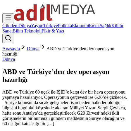
Gündem
Dünya
Yaşam
Türkiye
Politika
Ekonomi
Emek
Sağlık
Kültür
Sanat
Bilim Teknoloji
Fikir & Yazı
Anasayfa
Dünya
ABD ve Türkiye’den dev operasyon
hazırlığı
Dünya
ABD ve Türkiye’den dev operasyon
hazırlığı
ABD ve Türkiye 60 uçak ile IŞİD’e karşı dev bir hava operasyonu
yapmaya hazırlanıyor. Operasyonun çerçevesi ise G20’de çizilecek.
Suriye konusunda sıcak gelişmeleri işaret eden haberler olduğu
bilgisini bugünkü köşesinde aktaran Milliyet Yazarı Serpil Çevikca,
hafta sonu Antalya’da gerçekleştirilecek G20 Zirvesi’ndeki ikili
görüşmelerin bir numaralı gündem maddesinin Suriye olacağını ve
60 uçağın katılacağı bir […]