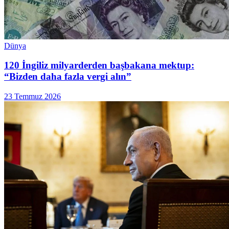
Dünya
120 İngiliz milyarderden başbakana mektup:
“Bizden daha fazla vergi alın”
23 Temmuz 2026