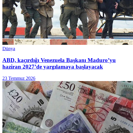
Dünya
ABD, kaçırdığı Venezuela Başkanı Maduro’yu
haziran 2027’de yargılamaya başlayacak
23 Temmuz 2026