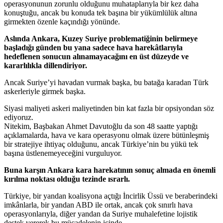
operasyonunun zorunlu olduğunu muhataplarıyla bir kez daha
konuştuğu, ancak bu konuda tek başına bir yükümlülük altına
girmekten özenle kaçındığı yönünde.
Aslında Ankara, Kuzey Suriye problematiğinin belirmeye
başladığı günden bu yana sadece hava harekâtlarıyla
hedeflenen sonucun alınamayacağını en üst düzeyde ve
kararlılıkla dillendiriyor.
Ancak Suriye’yi havadan vurmak başka, bu batağa karadan Türk
askerleriyle girmek başka.
Siyasi maliyeti askeri maliyetinden bin kat fazla bir opsiyondan söz
ediyoruz.
Nitekim, Başbakan Ahmet Davutoğlu da son 48 saatte yaptığı
açıklamalarda, hava ve kara operasyonu olmak üzere bütünleşmiş
bir stratejiye ihtiyaç olduğunu, ancak Türkiye’nin bu yükü tek
başına üstlenemeyeceğini vurguluyor.
Buna karşın Ankara kara harekatının sonuç almada en önemli
kırılma noktası olduğu tezinde ısrarlı.
Türkiye, bir yandan koalisyona açtığı İncirlik Üssü ve beraberindeki
imkânlarla, bir yandan ABD ile ortak, ancak çok sınırlı hava
operasyonlarıyla, diğer yandan da Suriye muhalefetine lojistik
destek vererek bu mücadelenin içinde.