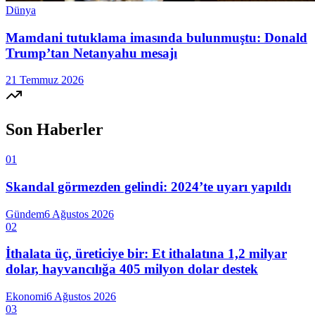
Dünya
Mamdani tutuklama imasında bulunmuştu: Donald
Trump’tan Netanyahu mesajı
21 Temmuz 2026
Son Haberler
01
Skandal görmezden gelindi: 2024’te uyarı yapıldı
Gündem
6 Ağustos 2026
02
İthalata üç, üreticiye bir: Et ithalatına 1,2 milyar
dolar, hayvancılığa 405 milyon dolar destek
Ekonomi
6 Ağustos 2026
03