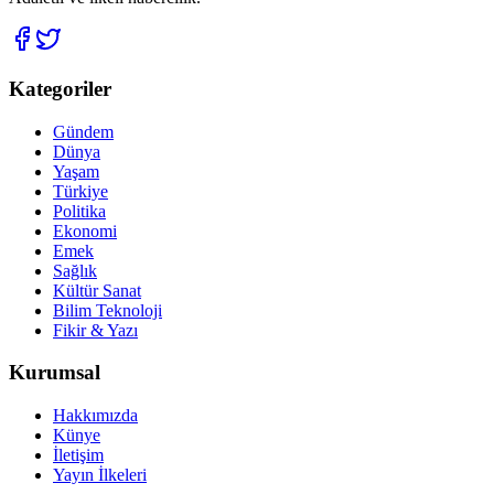
Kategoriler
Gündem
Dünya
Yaşam
Türkiye
Politika
Ekonomi
Emek
Sağlık
Kültür Sanat
Bilim Teknoloji
Fikir & Yazı
Kurumsal
Hakkımızda
Künye
İletişim
Yayın İlkeleri