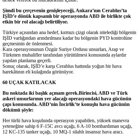
Şimdi bu çerçevenin genişleyeceği, Ankara’nın Cerablus’ta
IŞİD’e dönük kapsamlı bir operasyonda ABD ile birlikte çok
etkin bir rol alacağı belirtiliyor.
Türkiye açısından ana hedef, kırmızı çizgi olarak nitelediği bölgenin
IŞİD varlığından arındırılması kadar bu bölgenin PYD kontrolüne
geçmesinin de önlenmesi.
Kara operasyonunun Özgür Suriye Ordusu unsurları, Arap ve
Türkmen muhalifler tarafından yürütülmesi konusunda aylardır
yapılan planlama geçerli.
Sonuç olarak, IŞİD’e karşı Cerablus hattında yoğun bir hava
harekâtının eli kulağında görünüyor.
60 UÇAK KATILACAK
Bu noktada iki başlık açmam gerek.Birincisi, ABD ve Türk
askeri unsurlarının yer alacağı operasyondaki hava gücünün
çapı konusunda. ABD’nin İncirlik’te konuşlu hava gücünün
dökümü şöyle:
Her türlü hava koşulunda operasyon yapabilen, yüksek manevra
yeteneğine sahip 6 F-15C avcı uçağı, 6 A-10 bombardıman uçağı,
12 KC-135 tanker uçağı, 10 MQ-1 silahlı insansız hava aracı.