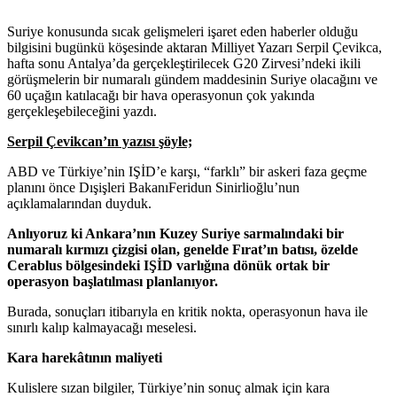
Suriye konusunda sıcak gelişmeleri işaret eden haberler olduğu
bilgisini bugünkü köşesinde aktaran Milliyet Yazarı Serpil Çevikca,
hafta sonu Antalya’da gerçekleştirilecek G20 Zirvesi’ndeki ikili
görüşmelerin bir numaralı gündem maddesinin Suriye olacağını ve
60 uçağın katılacağı bir hava operasyonun çok yakında
gerçekleşebileceğini yazdı.
Serpil Çevikcan’ın yazısı şöyle;
ABD ve Türkiye’nin IŞİD’e karşı, “farklı” bir askeri faza geçme
planını önce Dışişleri BakanıFeridun Sinirlioğlu’nun
açıklamalarından duyduk.
Anlıyoruz ki Ankara’nın Kuzey Suriye sarmalındaki bir
numaralı kırmızı çizgisi olan, genelde Fırat’ın batısı, özelde
Cerablus bölgesindeki IŞİD varlığına dönük ortak bir
operasyon başlatılması planlanıyor.
Burada, sonuçları itibarıyla en kritik nokta, operasyonun hava ile
sınırlı kalıp kalmayacağı meselesi.
Kara harekâtının maliyeti
Kulislere sızan bilgiler, Türkiye’nin sonuç almak için kara