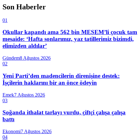
Son Haberler
01
Okullar kapandı ama 562 bin MESEM’li çocuk tam
mesaide: ‘Hafta sonlarımız, yaz tatillerimiz bizimdi,
elimizden aldılar’
Gündem
8 Ağustos 2026
02
Yeni Parti’den madencilerin direnişine destek:
İşçilerin haklarını bir an önce ödeyin
Emek
7 Ağustos 2026
03
Soğanda ithalat tarlayı vurdu, çiftçi çalışa çalışa
battı
Ekonomi
7 Ağustos 2026
04