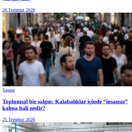
26 Temmuz 2026
Yaşam
Toplumsal bir salgın: Kalabalıklar içinde “insansız”
kalma hali nedir?
25 Temmuz 2026