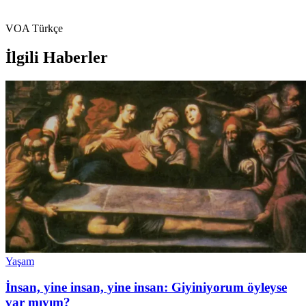
VOA Türkçe
İlgili Haberler
Yaşam
İnsan, yine insan, yine insan: Giyiniyorum öyleyse
var mıyım?