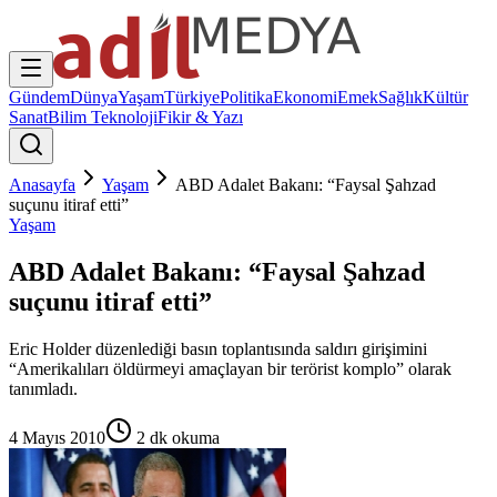
Gündem
Dünya
Yaşam
Türkiye
Politika
Ekonomi
Emek
Sağlık
Kültür
Sanat
Bilim Teknoloji
Fikir & Yazı
Anasayfa
Yaşam
ABD Adalet Bakanı: “Faysal Şahzad
suçunu itiraf etti”
Yaşam
ABD Adalet Bakanı: “Faysal Şahzad
suçunu itiraf etti”
Eric Holder düzenlediği basın toplantısında saldırı girişimini
“Amerikalıları öldürmeyi amaçlayan bir terörist komplo” olarak
tanımladı.
4 Mayıs 2010
2
dk okuma