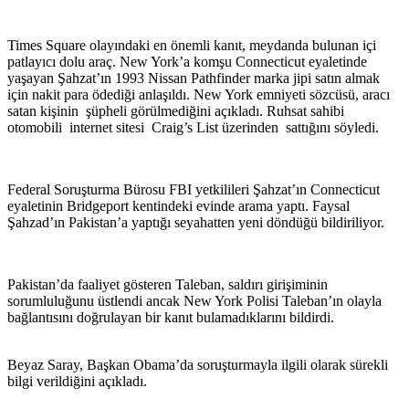
Times Square olayındaki en önemli kanıt, meydanda bulunan içi
patlayıcı dolu araç. New York’a komşu Connecticut eyaletinde
yaşayan Şahzat’ın 1993 Nissan Pathfinder marka jipi satın almak
için nakit para ödediği anlaşıldı. New York emniyeti sözcüsü, aracı
satan kişinin şüpheli görülmediğini açıkladı. Ruhsat sahibi
otomobili internet sitesi Craig’s List üzerinden sattığını söyledi.
Federal Soruşturma Bürosu FBI yetkilileri Şahzat’ın Connecticut
eyaletinin Bridgeport kentindeki evinde arama yaptı. Faysal
Şahzad’ın Pakistan’a yaptığı seyahatten yeni döndüğü bildiriliyor.
Pakistan’da faaliyet gösteren Taleban, saldırı girişiminin
sorumluluğunu üstlendi ancak New York Polisi Taleban’ın olayla
bağlantısını doğrulayan bir kanıt bulamadıklarını bildirdi.
Beyaz Saray, Başkan Obama’da soruşturmayla ilgili olarak sürekli
bilgi verildiğini açıkladı.