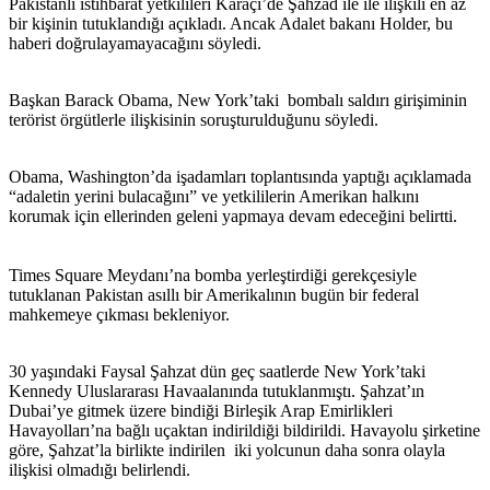
Pakistanlı istihbarat yetkilileri Karaçi’de Şahzad ile ile ilişkili en az
bir kişinin tutuklandığı açıkladı. Ancak Adalet bakanı Holder, bu
haberi doğrulayamayacağını söyledi.
Başkan Barack Obama, New York’taki bombalı saldırı girişiminin
terörist örgütlerle ilişkisinin soruşturulduğunu söyledi.
Obama, Washington’da işadamları toplantısında yaptığı açıklamada
“adaletin yerini bulacağını” ve yetkililerin Amerikan halkını
korumak için ellerinden geleni yapmaya devam edeceğini belirtti.
Times Square Meydanı’na bomba yerleştirdiği gerekçesiyle
tutuklanan Pakistan asıllı bir Amerikalının bugün bir federal
mahkemeye çıkması bekleniyor.
30 yaşındaki Faysal Şahzat dün geç saatlerde New York’taki
Kennedy Uluslararası Havaalanında tutuklanmıştı. Şahzat’ın
Dubai’ye gitmek üzere bindiği Birleşik Arap Emirlikleri
Havayolları’na bağlı uçaktan indirildiği bildirildi. Havayolu şirketine
göre, Şahzat’la birlikte indirilen iki yolcunun daha sonra olayla
ilişkisi olmadığı belirlendi.