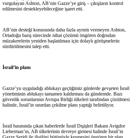
vurgulayan Ashton, AB’nin Gazze’ye giriş – çıkışların kontrol
edilmesini destekleyebileceğine işaret etti.
AB’nin desteği konusunda daha fazla ayrıntı vermeyen Ashton,
Ortadoğu barış sürecinde nihai çözümü öngören doğrudan
müzakerelerin yeniden başlatılması için dolaylı görüşmelerin
sürdürülmesini talep etti.
İsrail’in planı
Gazze’yu uyguladığı ablukayı geçtiğimiz günlerde gevşeten İsrail
yönetiminin ablukayı tamamen kaldırması da gündemde. Bazı
güvenlik sorunlarının Avrupa Birliği ülkeleri tarafından çözülmesi
halinde, İsrail’in sınırdan çekilme planı yaptığı belirtiliyor.
İsrail basınında çıkan haberlerde İsrail Dışişleri Bakanı Avigdor
Lieberman’ın, AB ülkelerinin devreye girmesi halinde İsrail’in
Gazze Şeridi ile ilişiğini bütünüyle kesmesini öngören bir plan