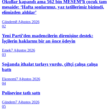
Okullar kapandı ama 562 bin MESEM’li çocuk tam
mesaide: ‘Hafta sonlarımız, yaz tatillerimiz bizimdi,
elimizden aldılar’
Gündem
8 Ağustos 2026
02
Yeni Parti’den madencilerin direnişine destek:
İşçilerin haklarını bir an önce ödeyin
Emek
7 Ağustos 2026
03
Soğanda ithalat tarlayı vurdu, çiftçi çalışa çalışa
battı
Ekonomi
7 Ağustos 2026
04
Polisevine tatlı sattı
Gündem
7 Ağustos 2026
05