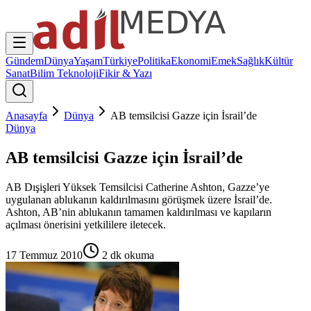
Gündem
Dünya
Yaşam
Türkiye
Politika
Ekonomi
Emek
Sağlık
Kültür
Sanat
Bilim Teknoloji
Fikir & Yazı
Anasayfa
Dünya
AB temsilcisi Gazze için İsrail’de
Dünya
AB temsilcisi Gazze için İsrail’de
AB Dışişleri Yüksek Temsilcisi Catherine Ashton, Gazze’ye
uygulanan ablukanın kaldırılmasını görüşmek üzere İsrail’de.
Ashton, AB’nin ablukanın tamamen kaldırılması ve kapıların
açılması önerisini yetkililere iletecek.
17 Temmuz 2010
2
dk okuma