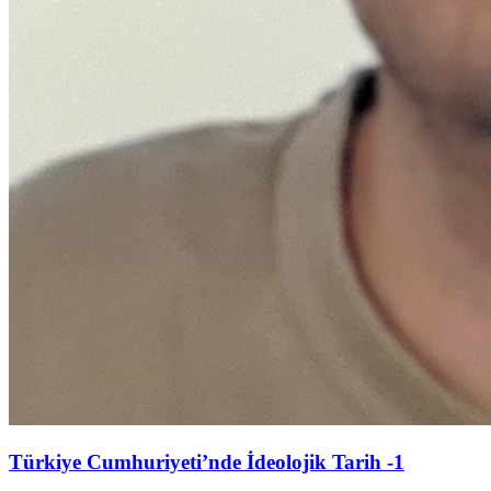
Türkiye Cumhuriyeti’nde İdeolojik Tarih -1