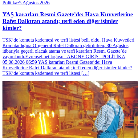
Politika
•
5 Ağustos 2026
YAŞ kararları Resmi Gazete’de: Hava Kuvvetlerine
Rafet Dalkıran atandı; terfi eden diğer isimler
kimler?
TSK’de komuta kademesi ve terfi listesi belli oldu. Hava Kuvvetleri
Komutanlığına Orgeneral Rafet Dalkıran getirilirken, 30 Ağustos
itibarıyla geçerli olacak atama ve terfi kararları Resmi Gazete’de
yayımlandı.Evrensel.net logosu ABONE GİRİŞ POLİTİKA
05.08.2026 06:59 YAŞ kararları Resmi Gazete’de: Hava
Kuvvetlerine Rafet Dalkıran atandı; terfi eden diğer isimler kimler?
TSK’de komuta kademesi ve terfi listesi […]