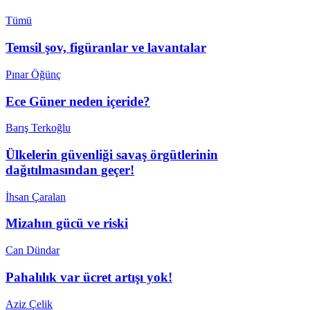
Tümü
Temsil şov, figüranlar ve lavantalar
Pınar Öğünç
Ece Güner neden içeride?
Barış Terkoğlu
Ülkelerin güvenliği savaş örgütlerinin
dağıtılmasından geçer!
İhsan Çaralan
Mizahın gücü ve riski
Can Dündar
Pahalılık var ücret artışı yok!
Aziz Çelik