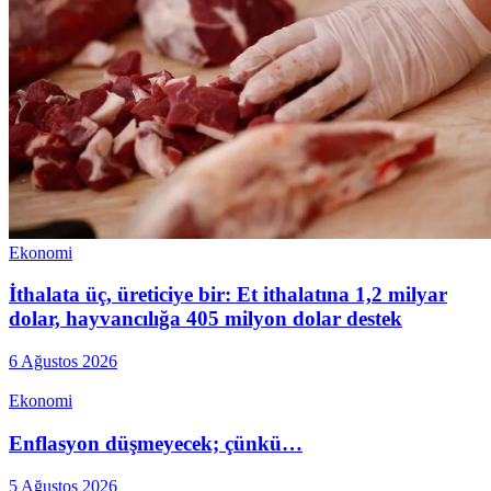
Ekonomi
İthalata üç, üreticiye bir: Et ithalatına 1,2 milyar
dolar, hayvancılığa 405 milyon dolar destek
6 Ağustos 2026
Ekonomi
Enflasyon düşmeyecek; çünkü…
5 Ağustos 2026