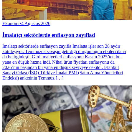
Ekonomi
•
4 Ağustos 2026
İmalatçı sektörlerde enflasyon zayıflad
İmalatçı sektörlerde enflasyon zayıfla İmalatta işler son 28 aydır
kötüleşiyor. Temmuzda savaşın getirdiği durgunluğun etkileri daha
da belirginleşti. Girdi maliyetleri enflasyonu Kasım 2025’ten bu
yana en düşük hızına indi. Nihai ürün fiyatları enflasyonu da
2026’nın başından bu yana en düşük seviyeye çekildi. İstanbul
Sanayi Oda­sı (İSO) Türkiye İmalat PMI (Satın Alma Yöne­ticileri
Endeksi) anketinin Temmuz […]