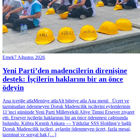
Emek
7 Ağustos 2026
Yeni Parti’den madencilerin direnişine
destek: İşçilerin haklarını bir an önce
ödeyin
Ana içeriğe atlaMenüye atlaAlt bilgiye atla Ana menü Ücret ve
tazminatları ödenmeyen Doruk Madencilik işçilerini eylemlerinin
11’inci gününde Yeni Parti Milletvekili Aliye Timisi Ersever ziyaret
etti. Ersever işçilerin haklarının bir an önce ödenmesi çağrısında
bulundu. Kübra Kırımlı Ankara — Yıldızlar SSS Holding’e bağlı
Doruk Madencilik işçileri, aylardır ödenmeyen ücret, fazla mesai,
tazminat ve sosyal hak […]