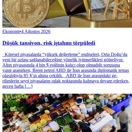
Ekonomi
•
4 Ağustos 2026
Düşük tansiyon, risk iştahını törpüledi
Küresel piyasalarda “yüksek değerleme” endişeleri, Orta Doğu’da
yeni bir uzlaşı sağlanabileceğine yönelik iyimserlikleri gölgeliyor.
Altın piyasasında 4 bin $ eşiğinin kalıcı olup olmadığı sorusuna
yanıt aranırken, Brent petrol ABD ile İran arasında diplomatik temas
olasılığıyla 85 $’ın altına çekildi. ABD ile İran arasındaki ge­
rilimlerin seyri piyasala­rın odak noktasında kal­maya devam ederken,
geçen haf­ta […]