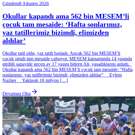
Gündem
8 Ağustos 2026
Okullar kapandı ama 562 bin MESEM’li
çocuk tam mesaide: ‘Hafta sonlarımız,
yaz tatillerimiz bizimdi, elimizden
aldılar’
Okullar tatil oldu, yaz tatili başladı. Ancak 562 bin MESEM’li
çocuk şimdi tam mesaide çalışıyor. MESEM kapsamında 14 yaşında
girdiği sanayide geçen ay 17 yaşını bitiren Ali, yaşadıklarını anlattı.
Okullar kapandı ama 562 bin MESEM’li çocuk tam mesaide: “Hafta
sonlarımız, yaz tatillerimiz bizimdi, elimizden aldılar” Eylem
Nazlıer Yaklaşık 18 milyon […]
Devamını Oku