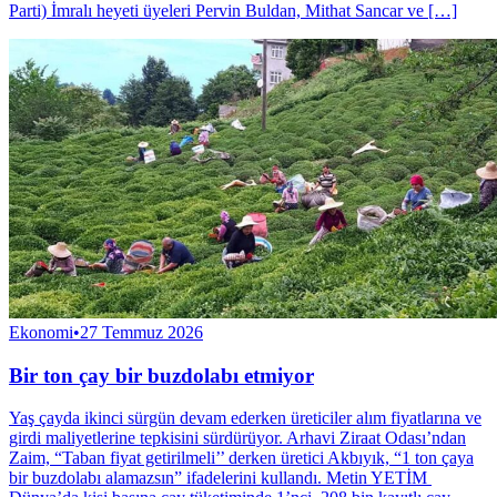
Parti) İmralı heyeti üyeleri Pervin Buldan, Mithat Sancar ve […]
Ekonomi
•
27 Temmuz 2026
Bir ton çay bir buzdolabı etmiyor
Yaş çayda ikinci sürgün devam ederken üreticiler alım fiyatlarına ve
girdi maliyetlerine tepkisini sürdürüyor. Arhavi Ziraat Odası’ndan
Zaim, “Taban fiyat getirilmeli’’ derken üretici Akbıyık, “1 ton çaya
bir buzdolabı alamazsın” ifadelerini kullandı. Metin YETİM