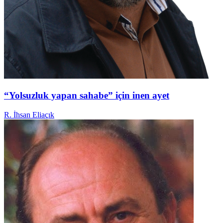
“Yolsuzluk yapan sahabe” için inen ayet
R. İhsan Eliaçık