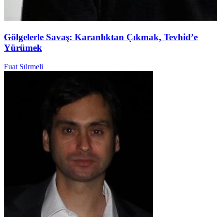
Gölgelerle Savaş: Karanlıktan Çıkmak, Tevhid’e
Yürümek
Fuat Sürmeli