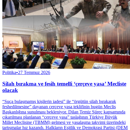
Politika
•
27 Temmuz 2026
Silah bırakma ve fesih temelli ‘çerçeve yasa’ Mecliste
olacak
“Suça bulaşmamış kişilerin iadesi” ile “örgütün silah bırakarak
feshedilmesine” dayanan çerçeve yasa teklifinin bugün Meclis
Başkanlığına sunulması bekleniyor. Dilan Temiz Süreç kapsamında
çıkarılması planlanan “çerçeve yasa” taslağının Türkiye Büyük
Millet Meclisine (TBMM) gelmesi ve yasalaşma takvimi üzerindeki
tartışmalar hız kazandı. Halkların Eşitlik ve Demokrasi Partisi (DEM