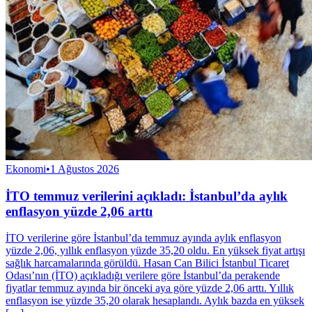
Ekonomi
•
1 Ağustos 2026
İTO temmuz verilerini açıkladı: İstanbul’da aylık
enflasyon yüzde 2,06 arttı
İTO verilerine göre İstanbul’da temmuz ayında aylık enflasyon
yüzde 2,06, yıllık enflasyon yüzde 35,20 oldu. En yüksek fiyat artışı
sağlık harcamalarında görüldü. Hasan Can Bilici İstanbul Ticaret
Odası’nın (İTO) açıkladığı verilere göre İstanbul’da perakende
fiyatlar temmuz ayında bir önceki aya göre yüzde 2,06 arttı. Yıllık
enflasyon ise yüzde 35,20 olarak hesaplandı. Aylık bazda en yüksek