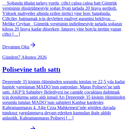
Soğanda ithalat tarlayı vurdu, çiftçi çalışa çalışa batt Gümrük
vergisinin düşürülmesiyle soğan fiyatı tarlada 20 liraya geriledi.
Yüksek maliyetler altında ezilen üretici yine borç batağında.
Çiftçiler, batmamak için devletten maliyet garantisi bekliyor.
Melike Ceyhan Gümrük vergisinin indirilmesiyle tarlada soğanın
kilosu 20 liraya kadar düşerken, faturayı yine borçla üretim yapan
çiftçi […]
Devamını Oku
Gündem
7 Ağustos 2026
Polisevine tatlı sattı
Depremde 35 kişinin ölümünden sorumlu tutulan ve 22,5 yıla kadar
hapisle yargılanan MADO’nun patronları, Maraş Polisevi’ne tatlı
sattı. AKP’li Şahinbey Belediyesi ise camide çocuklara dağıtmak
için dondurma satın aldı ismail Arı Depremde 35 kişinin ölümünden
sorumlu tutulan MADO’nun sahipleri Kanbur kardeşler,
Kahramanmaraş 4. Ağır Ceza Mahkemesi’nde görülen davada
tutuksuz yargılanmaya devam ederken kamudan ihale aldığı
anlaşıldı. Kahramanmaraş Polisevi […]