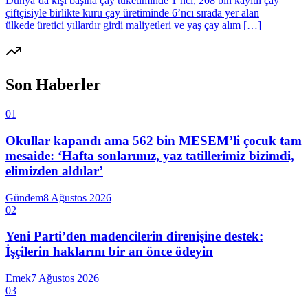
Dünya’da kişi başına çay tüketiminde 1’nci, 208 bin kayıtlı çay
çiftçisiyle birlikte kuru çay üretiminde 6’ncı sırada yer alan
ülkede üretici yıllardır girdi maliyetleri ve yaş çay alım […]
Son Haberler
01
Okullar kapandı ama 562 bin MESEM’li çocuk tam
mesaide: ‘Hafta sonlarımız, yaz tatillerimiz bizimdi,
elimizden aldılar’
Gündem
8 Ağustos 2026
02
Yeni Parti’den madencilerin direnişine destek:
İşçilerin haklarını bir an önce ödeyin
Emek
7 Ağustos 2026
03