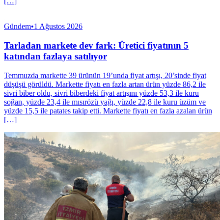
[…]
Gündem
•
1 Ağustos 2026
Tarladan markete dev fark: Üretici fiyatının 5
katından fazlaya satılıyor
Temmuzda markette 39 ürünün 19’unda fiyat artışı, 20’sinde fiyat
düşüşü görüldü. Markette fiyatı en fazla artan ürün yüzde 86,2 ile
sivri biber oldu, sivri biberdeki fiyat artışını yüzde 53,3 ile kuru
soğan, yüzde 23,4 ile mısırözü yağı, yüzde 22,8 ile kuru üzüm ve
yüzde 15,5 ile patates takip etti. Markette fiyatı en fazla azalan ürün
[…]