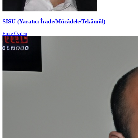
SISU (Yaratıcı İrade/Mücâdele/Tekâmül)
Emre Özden