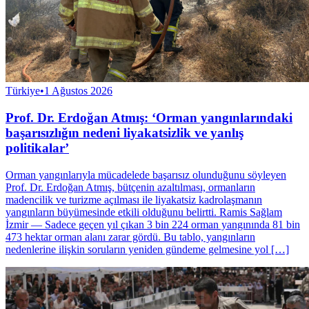
Türkiye
•
1 Ağustos 2026
Prof. Dr. Erdoğan Atmış: ‘Orman yangınlarındaki
başarısızlığın nedeni liyakatsizlik ve yanlış
politikalar’
Orman yangınlarıyla mücadelede başarısız olunduğunu söyleyen
Prof. Dr. Erdoğan Atmış, bütçenin azaltılması, ormanların
madencilik ve turizme açılması ile liyakatsiz kadrolaşmanın
yangınların büyümesinde etkili olduğunu belirtti. Ramis Sağlam
İzmir — Sadece geçen yıl çıkan 3 bin 224 orman yangınında 81 bin
473 hektar orman alanı zarar gördü. Bu tablo, yangınların
nedenlerine ilişkin soruların yeniden gündeme gelmesine yol […]