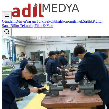
Gündem
Dünya
Yaşam
Türkiye
Politika
Ekonomi
Emek
Sağlık
Kültür
Sanat
Bilim Teknoloji
Fikir & Yazı