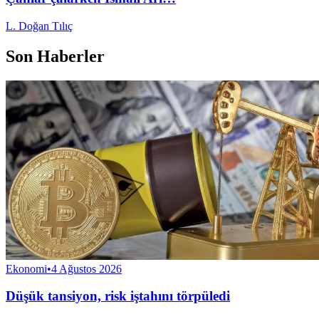
L. Doğan Tılıç
Son Haberler
Ekonomi
•
4 Ağustos 2026
Düşük tansiyon, risk iştahını törpüledi