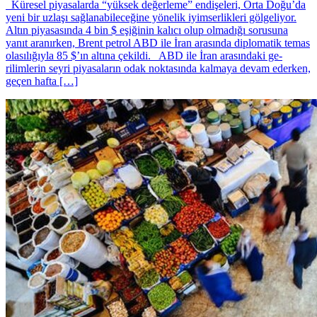
Küresel piyasalarda “yüksek değerleme” endişeleri, Orta Doğu’da
yeni bir uzlaşı sağlanabileceğine yönelik iyimserlikleri gölgeliyor.
Altın piyasasında 4 bin $ eşiğinin kalıcı olup olmadığı sorusuna
yanıt aranırken, Brent petrol ABD ile İran arasında diplomatik temas
olasılığıyla 85 $’ın altına çekildi. ABD ile İran arasındaki ge­
rilimlerin seyri piyasala­rın odak noktasında kal­maya devam ederken,
geçen haf­ta […]