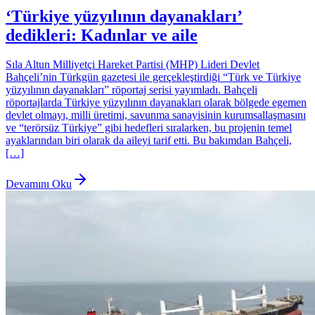
‘Türkiye yüzyılının dayanakları’
dedikleri: Kadınlar ve aile
Sıla Altun Milliyetçi Hareket Partisi (MHP) Lideri Devlet
Bahçeli’nin Türkgün gazetesi ile gerçekleştirdiği “Türk ve Türkiye
yüzyılının dayanakları” röportaj serisi yayımladı. Bahçeli
röportajlarda Türkiye yüzyılının dayanakları olarak bölgede egemen
devlet olmayı, milli üretimi, savunma sanayisinin kurumsallaşmasını
ve “terörsüz Türkiye” gibi hedefleri sıralarken, bu projenin temel
ayaklarından biri olarak da aileyi tarif etti. Bu bakımdan Bahçeli,
[…]
Devamını Oku