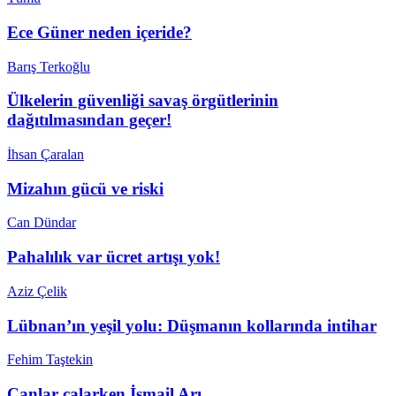
Ece Güner neden içeride?
Barış Terkoğlu
Ülkelerin güvenliği savaş örgütlerinin
dağıtılmasından geçer!
İhsan Çaralan
Mizahın gücü ve riski
Can Dündar
Pahalılık var ücret artışı yok!
Aziz Çelik
Lübnan’ın yeşil yolu: Düşmanın kollarında intihar
Fehim Taştekin
Çanlar çalarken İsmail Arı…