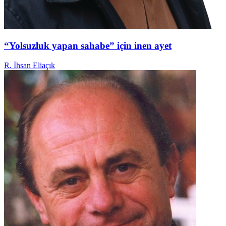
“Yolsuzluk yapan sahabe” için inen ayet
R. İhsan Eliaçık