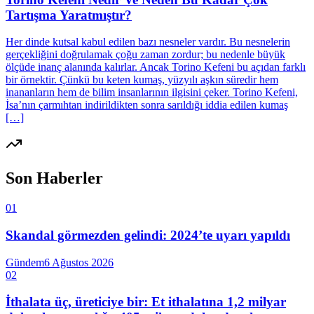
Tartışma Yaratmıştır?
Her dinde kutsal kabul edilen bazı nesneler vardır. Bu nesnelerin
gerçekliğini doğrulamak çoğu zaman zordur; bu nedenle büyük
ölçüde inanç alanında kalırlar. Ancak Torino Kefeni bu açıdan farklı
bir örnektir. Çünkü bu keten kumaş, yüzyılı aşkın süredir hem
inananların hem de bilim insanlarının ilgisini çeker. Torino Kefeni,
İsa’nın çarmıhtan indirildikten sonra sarıldığı iddia edilen kumaş
[…]
Son Haberler
01
Skandal görmezden gelindi: 2024’te uyarı yapıldı
Gündem
6 Ağustos 2026
02
İthalata üç, üreticiye bir: Et ithalatına 1,2 milyar