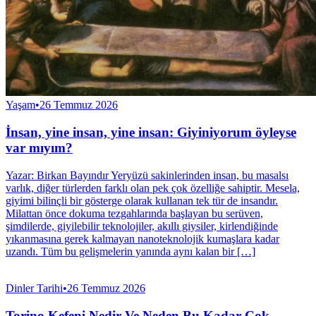
Yaşam
•
26 Temmuz 2026
İnsan, yine insan, yine insan: Giyiniyorum öyleyse
var mıyım?
Yazar: Birkan Bayındır Yeryüzü sakinlerinden insan, bu masalsı
varlık, diğer türlerden farklı olan pek çok özelliğe sahiptir. Mesela,
giyimi bilinçli bir gösterge olarak kullanan tek tür de insandır.
Milattan önce dokuma tezgahlarında başlayan bu serüven,
şimdilerde, giyilebilir teknolojiler, akıllı giysiler, kirlendiğinde
yıkanmasına gerek kalmayan nanoteknolojik kumaşlara kadar
uzandı. Tüm bu gelişmelerin yanında aynı kalan bir […]
Dinler Tarihi
•
26 Temmuz 2026
Torino Kefeni Nedir Ve Neden Bu Kadar Çok