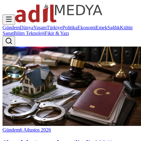
Gündem
Dünya
Yaşam
Türkiye
Politika
Ekonomi
Emek
Sağlık
Kültür
Sanat
Bilim Teknoloji
Fikir & Yazı
Gündem
6 Ağustos 2026