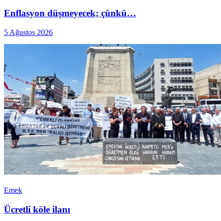
Enflasyon düşmeyecek; çünkü…
5 Ağustos 2026
Emek
Ücretli köle ilanı