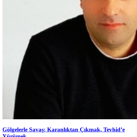
Gölgelerle Savaş: Karanlıktan Çıkmak, Tevhid’e
Yürümek