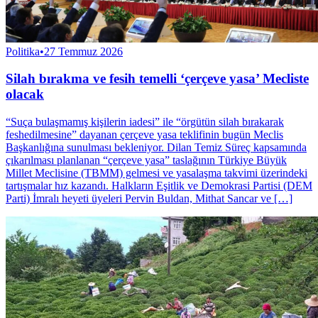
Politika
•
27 Temmuz 2026
Silah bırakma ve fesih temelli ‘çerçeve yasa’ Mecliste
olacak
“Suça bulaşmamış kişilerin iadesi” ile “örgütün silah bırakarak
feshedilmesine” dayanan çerçeve yasa teklifinin bugün Meclis
Başkanlığına sunulması bekleniyor. Dilan Temiz Süreç kapsamında
çıkarılması planlanan “çerçeve yasa” taslağının Türkiye Büyük
Millet Meclisine (TBMM) gelmesi ve yasalaşma takvimi üzerindeki
tartışmalar hız kazandı. Halkların Eşitlik ve Demokrasi Partisi (DEM
Parti) İmralı heyeti üyeleri Pervin Buldan, Mithat Sancar ve […]