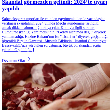
Skandal görmezden gelindi: 2024’te uyarı
yapıldı
Sahte ekspertiz raporları ile edinilen gayrimenkuller ile vatandaşlık
verilmesi skandalının 2024 yılında Meclis gündemine taşındığı
ancak dikkate alınmadığı ortaya çıktı. Konuyla ilgili soruları
Cumhurbaşkanlığı Yardımcısı’ nın, “Görev alanımda değil” diyerek
yanıtlamadığı, Hazine Bakanı’nın ise “Ticari sır” diyerek geçiştirdiği
öğrenildi.Birgün Gazetesi Mustafa Bildircin İstanbul Cumhuriyet
Başsavcılığı’nca yürütülen soruşturma, büyük bir skandalı açığa
çıkardı. Örgütlü […]
Devamını Oku