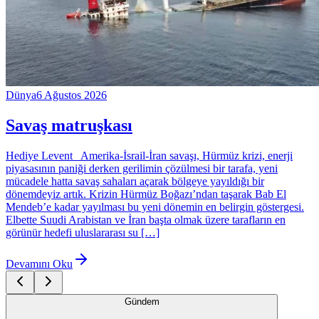
Dünya
6 Ağustos 2026
Savaş matruşkası
Hediye Levent Amerika-İsrail-İran savaşı, Hürmüz krizi, enerji
piyasasının paniği derken gerilimin çözülmesi bir tarafa, yeni
mücadele hatta savaş sahaları açarak bölgeye yayıldığı bir
dönemdeyiz artık. Krizin Hürmüz Boğazı’ndan taşarak Bab El
Mendeb’e kadar yayılması bu yeni dönemin en belirgin göstergesi.
Elbette Suudi Arabistan ve İran başta olmak üzere tarafların en
görünür hedefi uluslararası su […]
Devamını Oku
Gündem