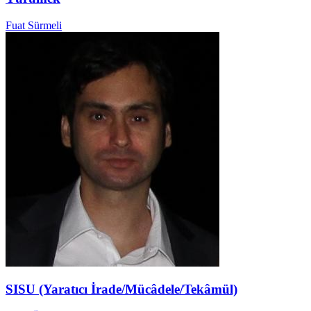
Fuat Sürmeli
SISU (Yaratıcı İrade/Mücâdele/Tekâmül)