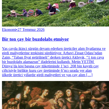
Ekonomi
•
27 Temmuz 2026
Bir ton çay bir buzdolabı etmiyor
Yaş çayda ikinci sürgün devam ederken üreticiler alım fiyatlarına ve
girdi maliyetlerine tepkisini sürdürüyor. Arhavi Ziraat Odası’ndan
Zaim, “Taban fiyat getirilmeli’’ derken üretici Akbıyık, “1 ton çaya
bir buzdolabı alamazsın” ifadelerini kullandı. Metin YETİM
Dünya’da kişi başına çay tüketiminde 1’nci, 208 bin kayıtlı çay
çiftçisiyle birlikte kuru çay üretiminde 6’ncı sırada yer alan
ülkede üretici yıllardır girdi maliyetleri ve yaş çay alım […]