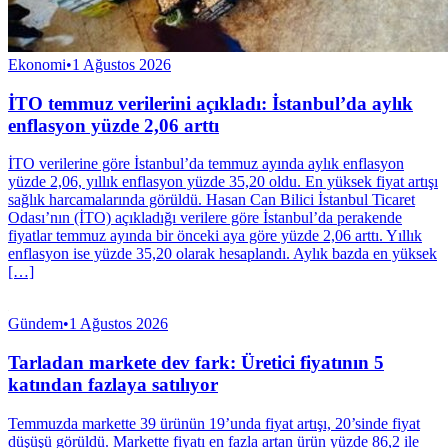
Ekonomi
•
1 Ağustos 2026
İTO temmuz verilerini açıkladı: İstanbul’da aylık
enflasyon yüzde 2,06 arttı
İTO verilerine göre İstanbul’da temmuz ayında aylık enflasyon
yüzde 2,06, yıllık enflasyon yüzde 35,20 oldu. En yüksek fiyat artışı
sağlık harcamalarında görüldü. Hasan Can Bilici İstanbul Ticaret
Odası’nın (İTO) açıkladığı verilere göre İstanbul’da perakende
fiyatlar temmuz ayında bir önceki aya göre yüzde 2,06 arttı. Yıllık
enflasyon ise yüzde 35,20 olarak hesaplandı. Aylık bazda en yüksek
[…]
Gündem
•
1 Ağustos 2026
Tarladan markete dev fark: Üretici fiyatının 5
katından fazlaya satılıyor
Temmuzda markette 39 ürünün 19’unda fiyat artışı, 20’sinde fiyat
düşüşü görüldü. Markette fiyatı en fazla artan ürün yüzde 86,2 ile