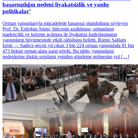
başarısızlığın nedeni liyakatsizlik ve yanlış
politikalar’
Orman yangınlarıyla mücadelede başarısız olunduğunu söyleyen
Prof. Dr. Erdoğan Atmış, bütçenin azaltılması, ormanların
madencilik ve turizme açılması ile liyakatsiz kadrolaşmanın
yangınların büyümesinde etkili olduğunu belirtti. Ramis Sağlam
İzmir — Sadece geçen yıl çıkan 3 bin 224 orman yangınında 81 bin
473 hektar orman alanı zarar gördü. Bu tablo, yangınların
nedenlerine ilişkin soruların yeniden gündeme gelmesine yol […]