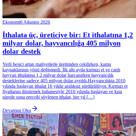
Ekonomi
6 Ağustos 2026
İthalata üç, üreticiye bir: Et ithalatına 1,2
milyar dolar, hayvancılığa 405 milyon
dolar destek
Yerli besici artan maliyetlerle üretimden çekilirken, kamu
kaynaklarının yönü değişmedi. İlk altı ayda kırmızı et ve canlı
hayvan ithalatına 1,2 milyar dolar harcanırken hayvancılık
desteklerine sadece 405 milyon dolar ayrıldı.Hayvancılıkta 2010
yılında başlayan ithalat 16 yıldır aralıksız sürdürülüyor. Kırmızı et
fiyatlarını düşürmek bahanesiyle 2010 yılında başlayan ve kısa
sürede sona ereceği söylenen ithalat, her yıl […]
Devamını Oku