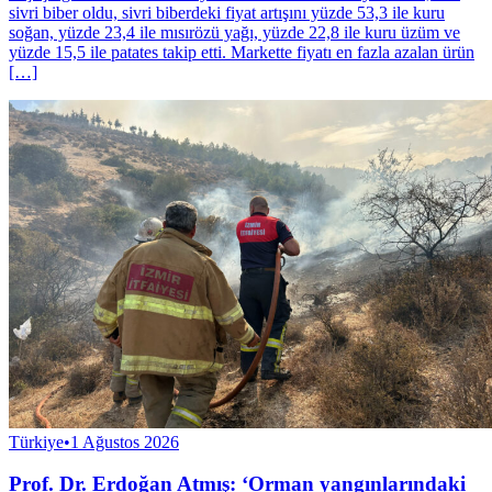
sivri biber oldu, sivri biberdeki fiyat artışını yüzde 53,3 ile kuru
soğan, yüzde 23,4 ile mısırözü yağı, yüzde 22,8 ile kuru üzüm ve
yüzde 15,5 ile patates takip etti. Markette fiyatı en fazla azalan ürün
[…]
Türkiye
•
1 Ağustos 2026
Prof. Dr. Erdoğan Atmış: ‘Orman yangınlarındaki