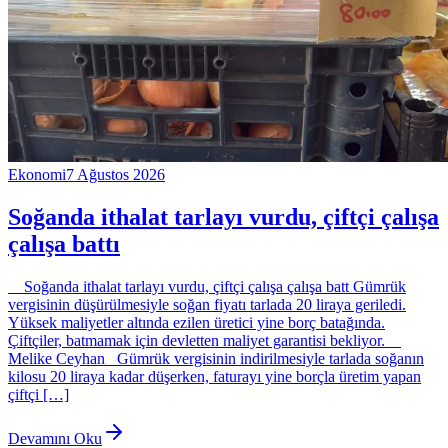
Ekonomi
7 Ağustos 2026
Soğanda ithalat tarlayı vurdu, çiftçi çalışa
çalışa battı
Soğanda ithalat tarlayı vurdu, çiftçi çalışa çalışa batt Gümrük
vergisinin düşürülmesiyle soğan fiyatı tarlada 20 liraya geriledi.
Yüksek maliyetler altında ezilen üretici yine borç batağında.
Çiftçiler, batmamak için devletten maliyet garantisi bekliyor.
Melike Ceyhan Gümrük vergisinin indirilmesiyle tarlada soğanın
kilosu 20 liraya kadar düşerken, faturayı yine borçla üretim yapan
çiftçi […]
Devamını Oku