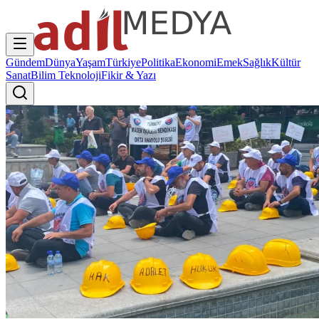
Gündem
Dünya
Yaşam
Türkiye
Politika
Ekonomi
Emek
Sağlık
Kültür
Sanat
Bilim Teknoloji
Fikir & Yazı