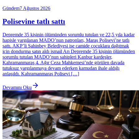
Gündem
7 Ağustos 2026
Polisevine tatlı sattı
Depremde 35 kişinin ölümünden sorumlu tutulan ve 22,5 yıla kadar
hapisle yargılanan MADO’nun patronları, Maraş Polisevi’ne tatlı
sattı. AKP’li Şahinbey Belediyesi ise camide çocuklara dağıtmak
için dondurma satın aldı ismail Arı Depremde 35 kişinin ölümünden
sorumlu tutulan MADO’nun sahipleri Kanbur kardeşler,
Kahramanmaraş 4. Ağır Ceza Mahkemesi’nde görülen davada
tutuksuz yargılanmaya devam ederken kamudan ihale aldığı
anlaşıldı. Kahramanmaraş Polisevi […]
Devamını Oku