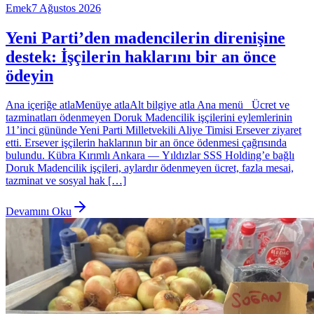
Emek
7 Ağustos 2026
Yeni Parti’den madencilerin direnişine
destek: İşçilerin haklarını bir an önce
ödeyin
Ana içeriğe atlaMenüye atlaAlt bilgiye atla Ana menü Ücret ve
tazminatları ödenmeyen Doruk Madencilik işçilerini eylemlerinin
11’inci gününde Yeni Parti Milletvekili Aliye Timisi Ersever ziyaret
etti. Ersever işçilerin haklarının bir an önce ödenmesi çağrısında
bulundu. Kübra Kırımlı Ankara — Yıldızlar SSS Holding’e bağlı
Doruk Madencilik işçileri, aylardır ödenmeyen ücret, fazla mesai,
tazminat ve sosyal hak […]
Devamını Oku