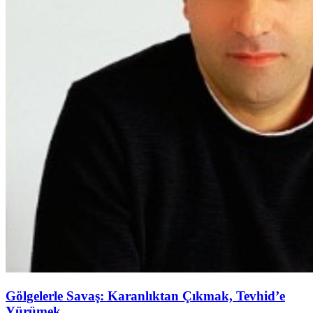
Gölgelerle Savaş: Karanlıktan Çıkmak, Tevhid’e
Yürümek