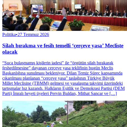
Politika
•
27 Temmuz 2026
Silah bırakma ve fesih temelli ‘çerçeve yasa’ Mecliste
olacak
“Suça bulaşmamış kişilerin iadesi” ile “örgütün silah bırakarak
feshedilmesine” dayanan çerçeve yasa teklifinin bugün Meclis
Başkanlığına sunulması bekleniyor. Dilan Temiz Süreç kapsamında
çıkarılması planlanan “çerçeve yasa” taslağının Türkiye Büyük
Millet Meclisine (TBMM) gelmesi ve yasalaşma takvimi üzerindeki
tartışmalar hız kazandı. Halkların Eşitlik ve Demokrasi Partisi (DEM
Parti) İmralı heyeti üyeleri Pervin Buldan, Mithat Sancar ve […]