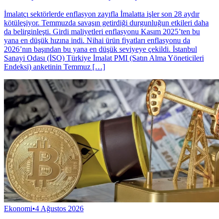
İmalatçı sektörlerde enflasyon zayıfla İmalatta işler son 28 aydır
kötüleşiyor. Temmuzda savaşın getirdiği durgunluğun etkileri daha
da belirginleşti. Girdi maliyetleri enflasyonu Kasım 2025’ten bu
yana en düşük hızına indi. Nihai ürün fiyatları enflasyonu da
2026’nın başından bu yana en düşük seviyeye çekildi. İstanbul
Sanayi Oda­sı (İSO) Türkiye İmalat PMI (Satın Alma Yöne­ticileri
Endeksi) anketinin Temmuz […]
Ekonomi
•
4 Ağustos 2026