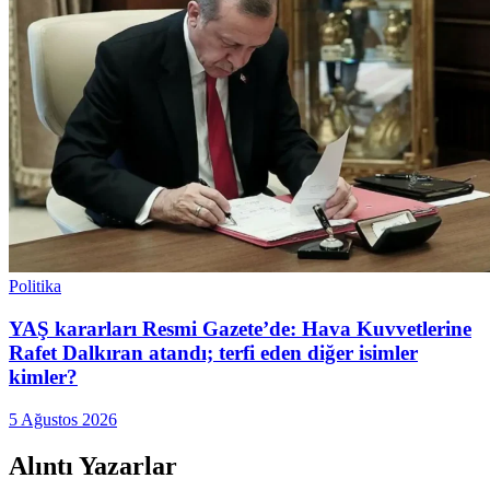
Politika
YAŞ kararları Resmi Gazete’de: Hava Kuvvetlerine
Rafet Dalkıran atandı; terfi eden diğer isimler
kimler?
5 Ağustos 2026
Alıntı Yazarlar