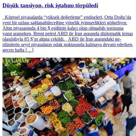
Düşük tansiyon, risk iştahını törpüledi
Küresel piyasalarda “yüksek değerleme” endişeleri, Orta Doğu’da
yeni bir uzlaşı sağlanabileceğine yönelik iyimserlikleri gölgeliyor.
Altın piyasasında 4 bin $ eşiğinin kalıcı olup olmadığı sorusuna
yanıt aranırken, Brent petrol ABD ile İran arasında diplomatik temas
olasılığıyla 85 $’ın altına çekildi. ABD ile İran arasındaki ge­
rilimlerin seyri piyasala­rın odak noktasında kal­maya devam ederken,
geçen haf­ta […]