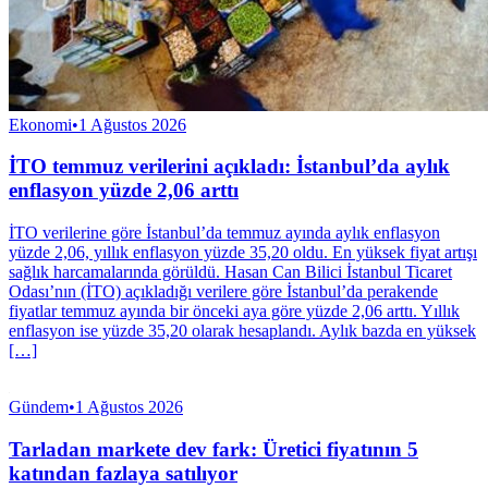
Ekonomi
•
1 Ağustos 2026
İTO temmuz verilerini açıkladı: İstanbul’da aylık
enflasyon yüzde 2,06 arttı
İTO verilerine göre İstanbul’da temmuz ayında aylık enflasyon
yüzde 2,06, yıllık enflasyon yüzde 35,20 oldu. En yüksek fiyat artışı
sağlık harcamalarında görüldü. Hasan Can Bilici İstanbul Ticaret
Odası’nın (İTO) açıkladığı verilere göre İstanbul’da perakende
fiyatlar temmuz ayında bir önceki aya göre yüzde 2,06 arttı. Yıllık
enflasyon ise yüzde 35,20 olarak hesaplandı. Aylık bazda en yüksek
[…]
Gündem
•
1 Ağustos 2026
Tarladan markete dev fark: Üretici fiyatının 5
katından fazlaya satılıyor