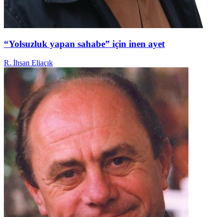
“Yolsuzluk yapan sahabe” için inen ayet
R. İhsan Eliaçık