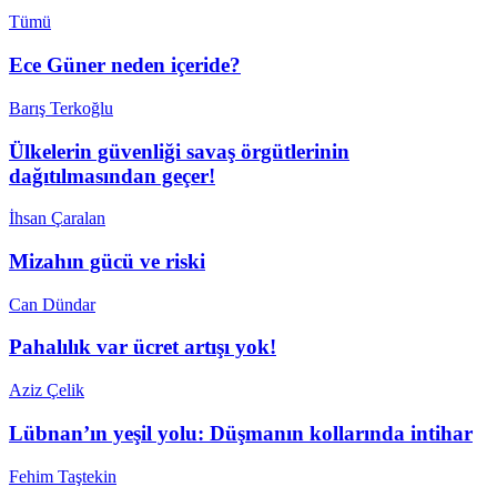
Tümü
Ece Güner neden içeride?
Barış Terkoğlu
Ülkelerin güvenliği savaş örgütlerinin
dağıtılmasından geçer!
İhsan Çaralan
Mizahın gücü ve riski
Can Dündar
Pahalılık var ücret artışı yok!
Aziz Çelik
Lübnan’ın yeşil yolu: Düşmanın kollarında intihar
Fehim Taştekin