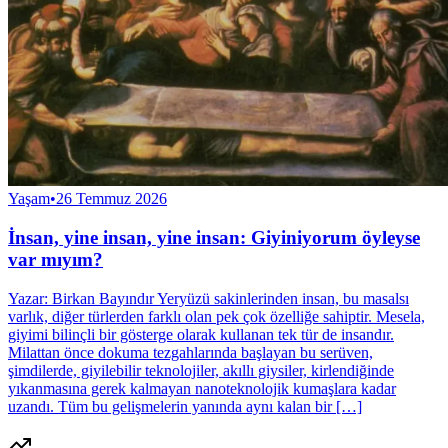
Yaşam
•
26 Temmuz 2026
İnsan, yine insan, yine insan: Giyiniyorum öyleyse
var mıyım?
Yazar: Birkan Bayındır Yeryüzü sakinlerinden insan, bu masalsı
varlık, diğer türlerden farklı olan pek çok özelliğe sahiptir. Mesela,
giyimi bilinçli bir gösterge olarak kullanan tek tür de insandır.
Milattan önce dokuma tezgahlarında başlayan bu serüven,
şimdilerde, giyilebilir teknolojiler, akıllı giysiler, kirlendiğinde
yıkanmasına gerek kalmayan nanoteknolojik kumaşlara kadar
uzandı. Tüm bu gelişmelerin yanında aynı kalan bir […]