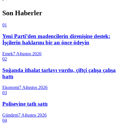
Son Haberler
01
Yeni Parti’den madencilerin direnişine destek:
İşçilerin haklarını bir an önce ödeyin
Emek
7 Ağustos 2026
02
Soğanda ithalat tarlayı vurdu, çiftçi çalışa çalışa
battı
Ekonomi
7 Ağustos 2026
03
Polisevine tatlı sattı
Gündem
7 Ağustos 2026
04