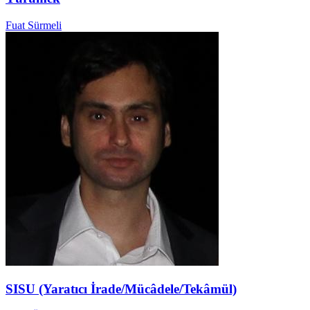
Fuat Sürmeli
SISU (Yaratıcı İrade/Mücâdele/Tekâmül)