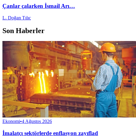
Çanlar çalarken İsmail Arı…
L. Doğan Tılıç
Son Haberler
Ekonomi
•
4 Ağustos 2026
İmalatçı sektörlerde enflasyon zayıflad