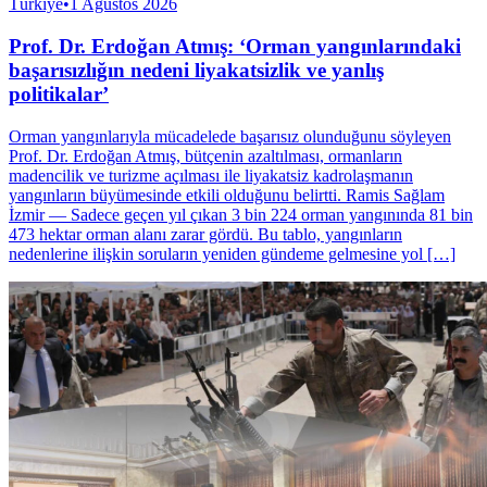
Türkiye
•
1 Ağustos 2026
Prof. Dr. Erdoğan Atmış: ‘Orman yangınlarındaki
başarısızlığın nedeni liyakatsizlik ve yanlış
politikalar’
Orman yangınlarıyla mücadelede başarısız olunduğunu söyleyen
Prof. Dr. Erdoğan Atmış, bütçenin azaltılması, ormanların
madencilik ve turizme açılması ile liyakatsiz kadrolaşmanın
yangınların büyümesinde etkili olduğunu belirtti. Ramis Sağlam
İzmir — Sadece geçen yıl çıkan 3 bin 224 orman yangınında 81 bin
473 hektar orman alanı zarar gördü. Bu tablo, yangınların
nedenlerine ilişkin soruların yeniden gündeme gelmesine yol […]