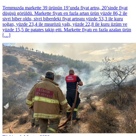
Temmuzda markette 39 ürünün 19’unda fiyat artışı, 20’sinde fiyat
düşüşü görüldü. Markette fiyatı en fazla artan ürün yüzde 86,2 ile
sivri biber oldu, sivri biberdeki fiyat artışını yüzde 53,3 ile kuru
soğan, yüzde 23,4 ile mısırözü yağı, yüzde 22,8 ile kuru üzüm ve
yüzde 15,5 ile patates takip etti. Markette fiyatı en fazla azalan ürün
[…]