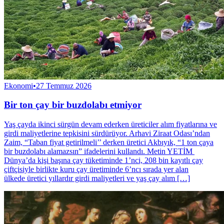
Ekonomi
•
27 Temmuz 2026
Bir ton çay bir buzdolabı etmiyor
Yaş çayda ikinci sürgün devam ederken üreticiler alım fiyatlarına ve
girdi maliyetlerine tepkisini sürdürüyor. Arhavi Ziraat Odası’ndan
Zaim, “Taban fiyat getirilmeli’’ derken üretici Akbıyık, “1 ton çaya
bir buzdolabı alamazsın” ifadelerini kullandı. Metin YETİM
Dünya’da kişi başına çay tüketiminde 1’nci, 208 bin kayıtlı çay
çiftçisiyle birlikte kuru çay üretiminde 6’ncı sırada yer alan
ülkede üretici yıllardır girdi maliyetleri ve yaş çay alım […]