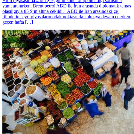
Altın piyasasında 4 bin $ eşiğinin kalıcı olup olmadığı sorusuna
yanıt aranırken, Brent petrol ABD ile İran arasında diplomatik temas
olasılığıyla 85 $’ın altına çekildi. ABD ile İran arasındaki ge­
rilimlerin seyri piyasala­rın odak noktasında kal­maya devam ederken,
geçen haf­ta […]