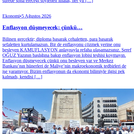
sürede sona ereceği söylenen ithalat, her yıl […]
Ekonomi
•
5 Ağustos 2026
Enflasyon düşmeyecek; çünkü…
Bilinen gerçektir; diploma basarak cehaletten, para basarak
sefaletten kurtulamazsın. Bir de enflasyonu çözmek yerine onu
besleyen KAMUFLASYON anlayışıyla refaha ulaşamazsınız. Şeref
OĞUZ Yazının başlığına bakıp enflasyon lobisi teşhisi koymayın.
Enflasyon düşmeyecek çünkü onu besleyen var ve Merkez
Bankası’nın hünerleri de Maliye’nin makroekonomik tedbirleri de
işe yaramıyor. Bizim enflasyonun da ekonomi bilimiyle ilgisi pek
kalmadı, kendisi […]