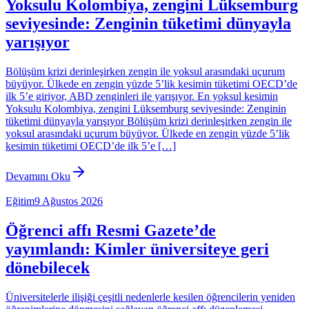
Yoksulu Kolombiya, zengini Lüksemburg
seviyesinde: Zenginin tüketimi dünyayla
yarışıyor
Bölüşüm krizi derinleşirken zengin ile yoksul arasındaki uçurum
büyüyor. Ülkede en zengin yüzde 5’lik kesimin tüketimi OECD’de
ilk 5’e giriyor, ABD zenginleri ile yarışıyor. En yoksul kesimin
Yoksulu Kolombiya, zengini Lüksemburg seviyesinde: Zenginin
tüketimi dünyayla yarışıyor Bölüşüm krizi derinleşirken zengin ile
yoksul arasındaki uçurum büyüyor. Ülkede en zengin yüzde 5’lik
kesimin tüketimi OECD’de ilk 5’e […]
Devamını Oku
Eğitim
9 Ağustos 2026
Öğrenci affı Resmi Gazete’de
yayımlandı: Kimler üniversiteye geri
dönebilecek
Üniversitelerle ilişiği çeşitli nedenlerle kesilen öğrencilerin yeniden