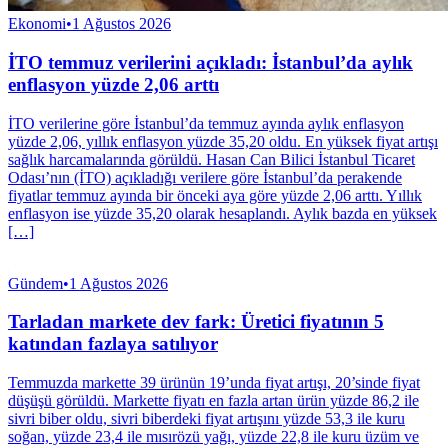
Ekonomi
•
1 Ağustos 2026
İTO temmuz verilerini açıkladı: İstanbul’da aylık
enflasyon yüzde 2,06 arttı
İTO verilerine göre İstanbul’da temmuz ayında aylık enflasyon
yüzde 2,06, yıllık enflasyon yüzde 35,20 oldu. En yüksek fiyat artışı
sağlık harcamalarında görüldü. Hasan Can Bilici İstanbul Ticaret
Odası’nın (İTO) açıkladığı verilere göre İstanbul’da perakende
fiyatlar temmuz ayında bir önceki aya göre yüzde 2,06 arttı. Yıllık
enflasyon ise yüzde 35,20 olarak hesaplandı. Aylık bazda en yüksek
[…]
Gündem
•
1 Ağustos 2026
Tarladan markete dev fark: Üretici fiyatının 5
katından fazlaya satılıyor
Temmuzda markette 39 ürünün 19’unda fiyat artışı, 20’sinde fiyat
düşüşü görüldü. Markette fiyatı en fazla artan ürün yüzde 86,2 ile
sivri biber oldu, sivri biberdeki fiyat artışını yüzde 53,3 ile kuru
soğan, yüzde 23,4 ile mısırözü yağı, yüzde 22,8 ile kuru üzüm ve