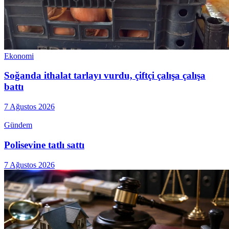
Ekonomi
Soğanda ithalat tarlayı vurdu, çiftçi çalışa çalışa
battı
7 Ağustos 2026
Gündem
Polisevine tatlı sattı
7 Ağustos 2026