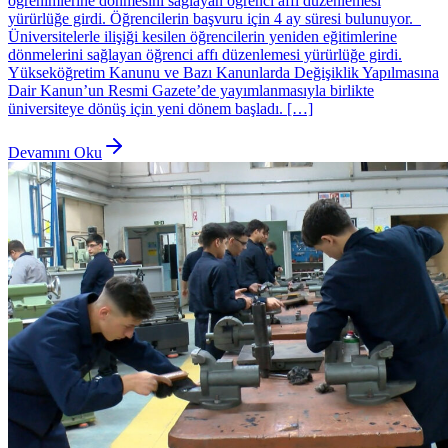
öğrenimlerine dönmesini sağlayan öğrenci affı düzenlemesi
yürürlüğe girdi. Öğrencilerin başvuru için 4 ay süresi bulunuyor.
Üniversitelerle ilişiği kesilen öğrencilerin yeniden eğitimlerine
dönmelerini sağlayan öğrenci affı düzenlemesi yürürlüğe girdi.
Yükseköğretim Kanunu ve Bazı Kanunlarda Değişiklik Yapılmasına
Dair Kanun’un Resmi Gazete’de yayımlanmasıyla birlikte
üniversiteye dönüş için yeni dönem başladı. […]
Devamını Oku