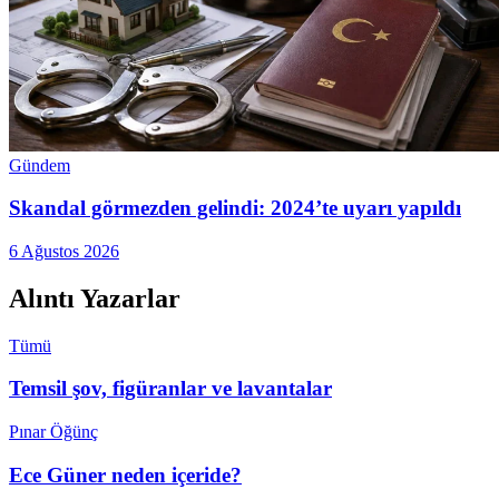
Gündem
Skandal görmezden gelindi: 2024’te uyarı yapıldı
6 Ağustos 2026
Alıntı Yazarlar
Tümü
Temsil şov, figüranlar ve lavantalar
Pınar Öğünç
Ece Güner neden içeride?