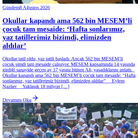
Gündem
8 Ağustos 2026
Okullar kapandı ama 562 bin MESEM’li
çocuk tam mesaide: ‘Hafta sonlarımız,
yaz tatillerimiz bizimdi, elimizden
aldılar’
Okullar tatil oldu, yaz tatili başladı. Ancak 562 bin MESEM’li
çocuk şimdi tam mesaide çalışıyor. MESEM kapsamında 14 yaşında
girdiği sanayide geçen ay 17 yaşını bitiren Ali, yaşadıklarını anlattı.
Okullar kapandı ama 562 bin MESEM’li çocuk tam mesaide: “Hafta
sonlarımız, yaz tatillerimiz bizimdi, elimizden aldılar” Eylem
Nazlıer Yaklaşık 18 milyon […]
Devamını Oku