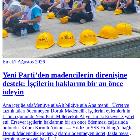
Emek
7 Ağustos 2026
Yeni Parti’den madencilerin direnişine
destek: İşçilerin haklarını bir an önce
ödeyin
Ana içeriğe atlaMenüye atlaAlt bilgiye atla Ana menü Ücret ve
tazminatları ödenmeyen Doruk Madencilik işçilerini eylemlerinin
11’inci gününde Yeni Parti Milletvekili Aliye Timisi Ersever ziyaret
etti. Ersever işçilerin haklarının bir an önce ödenmesi çağrısında
bulundu. Kübra Kırımlı Ankara — Yıldızlar SSS Holding’e bağlı
Doruk Madencilik işçileri, aylardır ödenmeyen ücret, fazla mesai,
tazminat ve sosyal hak […]