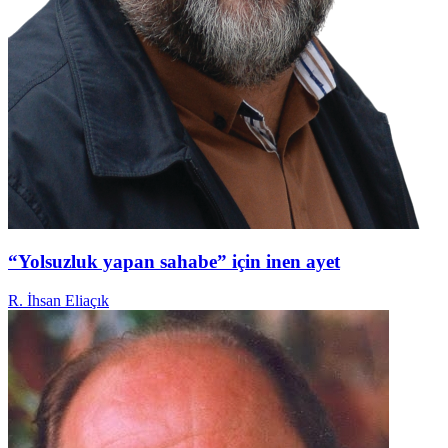
“Yolsuzluk yapan sahabe” için inen ayet
R. İhsan Eliaçık