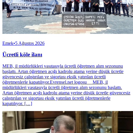
Emek
•
5 Ağustos 2026
Ücretli köle ilanı
MEB, il müdürlükleri vasıtasıyla ücretli öğretmen alım sezonunu
başlattı. Artan öğretmen açığı kadrolu atama yerine düşük ücretle
güvencesiz çalıştırılan ve sigortası eksik yatırılan ücretli
öğretmenlerle kapatılıyor.Evrensel.net logosu MEB, il
müdürlükleri vasıtasıyla ücretli öğretmen alım sezonunu başlattı.
Artan öğretmen açığı kadrolu atama yerine düşük ücretle güvencesiz
çalıştırılan ve sigortası eksik yatırılan ücretli öğretmenlerle
kapatılıyor. […]