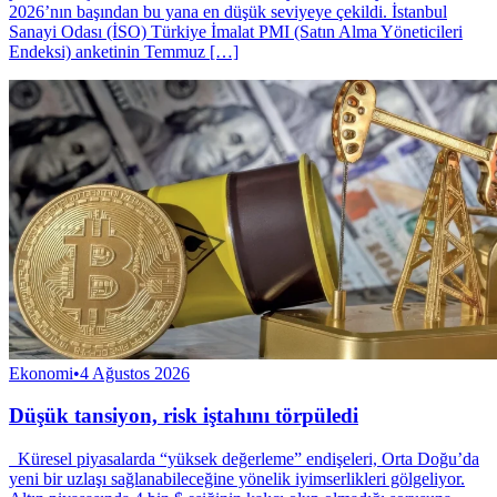
2026’nın başından bu yana en düşük seviyeye çekildi. İstanbul
Sanayi Oda­sı (İSO) Türkiye İmalat PMI (Satın Alma Yöne­ticileri
Endeksi) anketinin Temmuz […]
Ekonomi
•
4 Ağustos 2026
Düşük tansiyon, risk iştahını törpüledi
Küresel piyasalarda “yüksek değerleme” endişeleri, Orta Doğu’da
yeni bir uzlaşı sağlanabileceğine yönelik iyimserlikleri gölgeliyor.