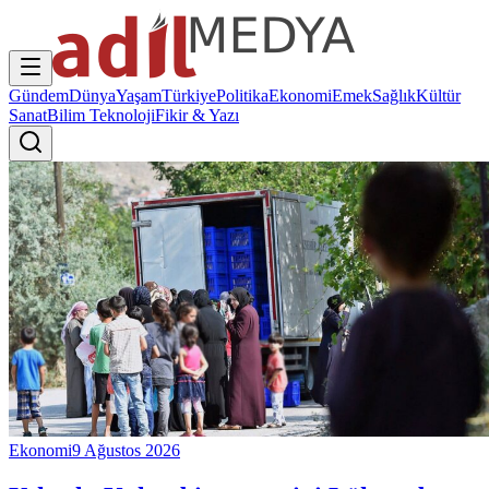
Gündem
Dünya
Yaşam
Türkiye
Politika
Ekonomi
Emek
Sağlık
Kültür
Sanat
Bilim Teknoloji
Fikir & Yazı
Ekonomi
9 Ağustos 2026