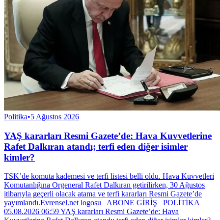
Politika
•
5 Ağustos 2026
YAŞ kararları Resmi Gazete’de: Hava Kuvvetlerine
Rafet Dalkıran atandı; terfi eden diğer isimler
kimler?
TSK’de komuta kademesi ve terfi listesi belli oldu. Hava Kuvvetleri
Komutanlığına Orgeneral Rafet Dalkıran getirilirken, 30 Ağustos
itibarıyla geçerli olacak atama ve terfi kararları Resmi Gazete’de
yayımlandı.Evrensel.net logosu ABONE GİRİŞ POLİTİKA
05.08.2026 06:59 YAŞ kararları Resmi Gazete’de: Hava