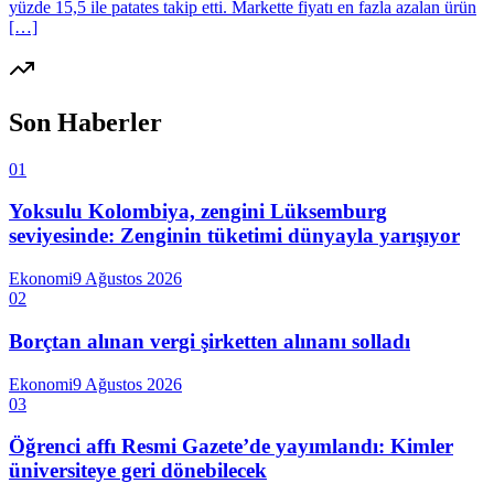
yüzde 15,5 ile patates takip etti. Markette fiyatı en fazla azalan ürün
[…]
Son Haberler
01
Yoksulu Kolombiya, zengini Lüksemburg
seviyesinde: Zenginin tüketimi dünyayla yarışıyor
Ekonomi
9 Ağustos 2026
02
Borçtan alınan vergi şirketten alınanı solladı
Ekonomi
9 Ağustos 2026
03
Öğrenci affı Resmi Gazete’de yayımlandı: Kimler
üniversiteye geri dönebilecek