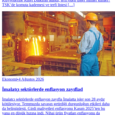
Kuvvetlerine Rafet Dalkıran atandı; terfi eden diğer isimler kimler?
TSK’de komuta kademesi ve terfi listesi […]
Ekonomi
•
4 Ağustos 2026
İmalatçı sektörlerde enflasyon zayıflad
İmalatçı sektörlerde enflasyon zayıfla İmalatta işler son 28 aydır
kötüleşiyor. Temmuzda savaşın getirdiği durgunluğun etkileri daha
da belirginleşti. Girdi maliyetleri enflasyonu Kasım 2025’ten bu
yana en düşük hızına indi. Nihai ürün fiyatları enflasyonu da