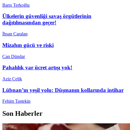
Barış Terkoğlu
Ülkelerin güvenliği savaş örgütlerinin
dağıtılmasından geçer!
İhsan Çaralan
Mizahın gücü ve riski
Can Dündar
Pahalılık var ücret artışı yok!
Aziz Çelik
Lübnan’ın yeşil yolu: Düşmanın kollarında intihar
Fehim Taştekin
Son Haberler