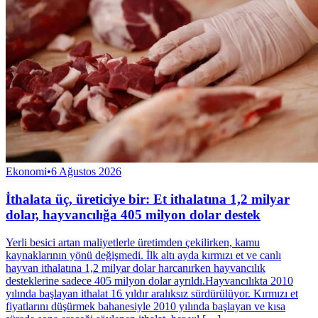
Ekonomi
•
6 Ağustos 2026
İthalata üç, üreticiye bir: Et ithalatına 1,2 milyar
dolar, hayvancılığa 405 milyon dolar destek
Yerli besici artan maliyetlerle üretimden çekilirken, kamu
kaynaklarının yönü değişmedi. İlk altı ayda kırmızı et ve canlı
hayvan ithalatına 1,2 milyar dolar harcanırken hayvancılık
desteklerine sadece 405 milyon dolar ayrıldı.Hayvancılıkta 2010
yılında başlayan ithalat 16 yıldır aralıksız sürdürülüyor. Kırmızı et
fiyatlarını düşürmek bahanesiyle 2010 yılında başlayan ve kısa