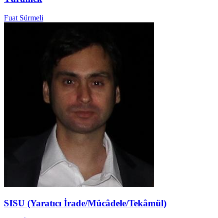
Fuat Sürmeli
SISU (Yaratıcı İrade/Mücâdele/Tekâmül)