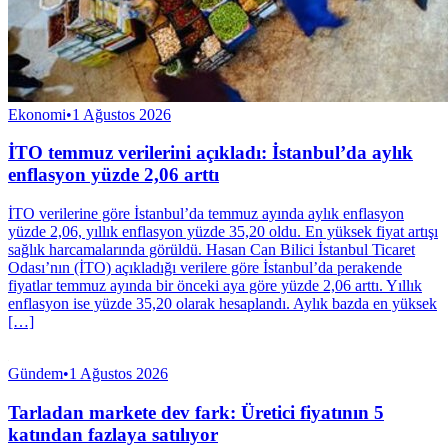
Ekonomi
•
1 Ağustos 2026
İTO temmuz verilerini açıkladı: İstanbul’da aylık
enflasyon yüzde 2,06 arttı
İTO verilerine göre İstanbul’da temmuz ayında aylık enflasyon
yüzde 2,06, yıllık enflasyon yüzde 35,20 oldu. En yüksek fiyat artışı
sağlık harcamalarında görüldü. Hasan Can Bilici İstanbul Ticaret
Odası’nın (İTO) açıkladığı verilere göre İstanbul’da perakende
fiyatlar temmuz ayında bir önceki aya göre yüzde 2,06 arttı. Yıllık
enflasyon ise yüzde 35,20 olarak hesaplandı. Aylık bazda en yüksek
[…]
Gündem
•
1 Ağustos 2026
Tarladan markete dev fark: Üretici fiyatının 5
katından fazlaya satılıyor