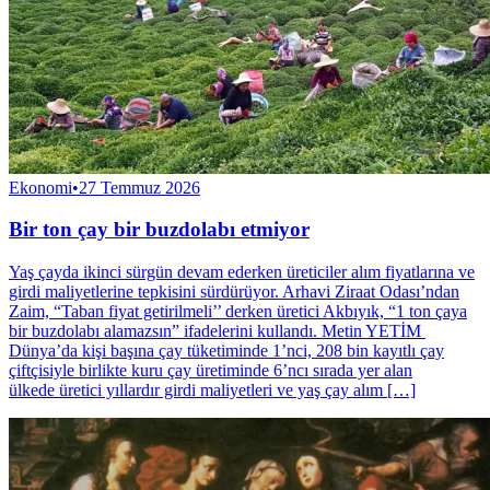
Ekonomi
•
27 Temmuz 2026
Bir ton çay bir buzdolabı etmiyor
Yaş çayda ikinci sürgün devam ederken üreticiler alım fiyatlarına ve
girdi maliyetlerine tepkisini sürdürüyor. Arhavi Ziraat Odası’ndan
Zaim, “Taban fiyat getirilmeli’’ derken üretici Akbıyık, “1 ton çaya
bir buzdolabı alamazsın” ifadelerini kullandı. Metin YETİM
Dünya’da kişi başına çay tüketiminde 1’nci, 208 bin kayıtlı çay
çiftçisiyle birlikte kuru çay üretiminde 6’ncı sırada yer alan
ülkede üretici yıllardır girdi maliyetleri ve yaş çay alım […]