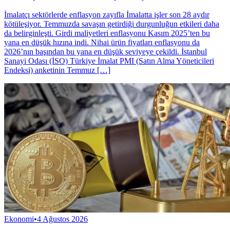
İmalatçı sektörlerde enflasyon zayıfla İmalatta işler son 28 aydır
kötüleşiyor. Temmuzda savaşın getirdiği durgunluğun etkileri daha
da belirginleşti. Girdi maliyetleri enflasyonu Kasım 2025’ten bu
yana en düşük hızına indi. Nihai ürün fiyatları enflasyonu da
2026’nın başından bu yana en düşük seviyeye çekildi. İstanbul
Sanayi Oda­sı (İSO) Türkiye İmalat PMI (Satın Alma Yöne­ticileri
Endeksi) anketinin Temmuz […]
Ekonomi
•
4 Ağustos 2026