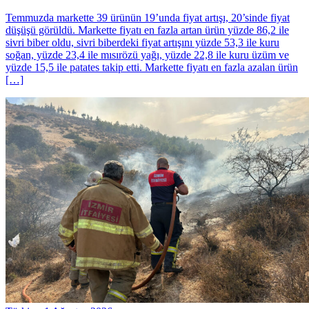
Temmuzda markette 39 ürünün 19’unda fiyat artışı, 20’sinde fiyat
düşüşü görüldü. Markette fiyatı en fazla artan ürün yüzde 86,2 ile
sivri biber oldu, sivri biberdeki fiyat artışını yüzde 53,3 ile kuru
soğan, yüzde 23,4 ile mısırözü yağı, yüzde 22,8 ile kuru üzüm ve
yüzde 15,5 ile patates takip etti. Markette fiyatı en fazla azalan ürün
[…]