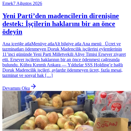
Emek
7 Ağustos 2026
Yeni Parti’den madencilerin direnişine
destek: İşçilerin haklarını bir an önce
ödeyin
Ana içeriğe atlaMenüye atlaAlt bilgiye atla Ana menü Ücret ve
tazminatları ödenmeyen Doruk Madencilik işçilerini eylemlerinin
11’inci gününde Yeni Parti Milletvekili Aliye Timisi Ersever ziyaret
etti. Ersever işçilerin haklarının bir an önce ödenmesi çağrısında
bulundu. Kübra Kırımlı Ankara — Yıldızlar SSS Holding’e bağlı
Doruk Madencilik işçileri, aylardır ödenmeyen ücret, fazla mesai,
tazminat ve sosyal hak […]
Devamını Oku