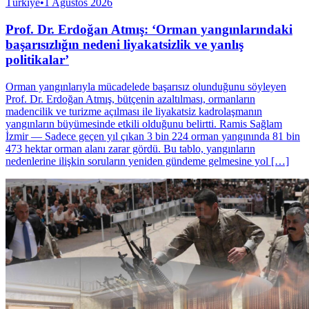
Türkiye
•
1 Ağustos 2026
Prof. Dr. Erdoğan Atmış: ‘Orman yangınlarındaki
başarısızlığın nedeni liyakatsizlik ve yanlış
politikalar’
Orman yangınlarıyla mücadelede başarısız olunduğunu söyleyen
Prof. Dr. Erdoğan Atmış, bütçenin azaltılması, ormanların
madencilik ve turizme açılması ile liyakatsiz kadrolaşmanın
yangınların büyümesinde etkili olduğunu belirtti. Ramis Sağlam
İzmir — Sadece geçen yıl çıkan 3 bin 224 orman yangınında 81 bin
473 hektar orman alanı zarar gördü. Bu tablo, yangınların
nedenlerine ilişkin soruların yeniden gündeme gelmesine yol […]