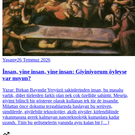
Yaşam
•
26 Temmuz 2026
İnsan, yine insan, yine insan: Giyiniyorum öyleyse
var mıyım?
Yazar: Birkan Bayındır Yeryüzü sakinlerinden insan, bu masalsı
varlık, diğer türlerden farklı olan pek çok özelliğe sahiptir. Mesela,
giyimi bilinçli bir gösterge olarak kullanan tek tür de insandır.
Milattan önce dokuma tezgahlarında başlayan bu serüven,
şimdilerde, giyilebilir teknolojiler, akıllı giysiler, kirlendiğinde
yıkanmasına gerek kalmayan nanoteknolojik kumaşlara kadar
uzandı. Tüm bu gelişmelerin yanında aynı kalan bir […]