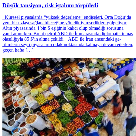
Düşük tansiyon, risk iştahını törpüledi
Küresel piyasalarda “yüksek değerleme” endişeleri, Orta Doğu’da
yeni bir uzlaşı sağlanabileceğine yönelik iyimserlikleri gölgeliyor.
Altın piyasasında 4 bin $ eşiğinin kalıcı olup olmadığı sorusuna
yanıt aranırken, Brent petrol ABD ile İran arasında diplomatik temas
olasılığıyla 85 $’ın altına çekildi. ABD ile İran arasındaki ge­
rilimlerin seyri piyasala­rın odak noktasında kal­maya devam ederken,
geçen haf­ta […]