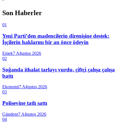
Son Haberler
01
Yeni Parti’den madencilerin direnişine destek:
İşçilerin haklarını bir an önce ödeyin
Emek
7 Ağustos 2026
02
Soğanda ithalat tarlayı vurdu, çiftçi çalışa çalışa
battı
Ekonomi
7 Ağustos 2026
03
Polisevine tatlı sattı
Gündem
7 Ağustos 2026
04