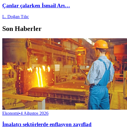
Çanlar çalarken İsmail Arı…
L. Doğan Tılıç
Son Haberler
Ekonomi
•
4 Ağustos 2026
İmalatçı sektörlerde enflasyon zayıflad