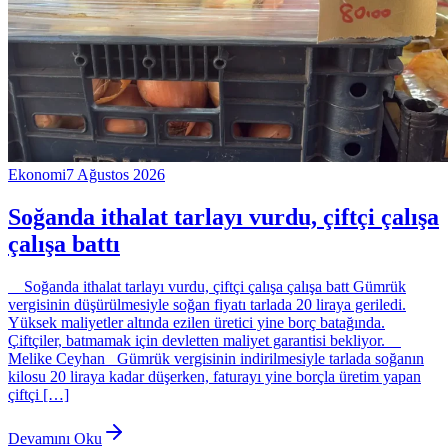
Ekonomi
7 Ağustos 2026
Soğanda ithalat tarlayı vurdu, çiftçi çalışa
çalışa battı
Soğanda ithalat tarlayı vurdu, çiftçi çalışa çalışa batt Gümrük
vergisinin düşürülmesiyle soğan fiyatı tarlada 20 liraya geriledi.
Yüksek maliyetler altında ezilen üretici yine borç batağında.
Çiftçiler, batmamak için devletten maliyet garantisi bekliyor.
Melike Ceyhan Gümrük vergisinin indirilmesiyle tarlada soğanın
kilosu 20 liraya kadar düşerken, faturayı yine borçla üretim yapan
çiftçi […]
Devamını Oku