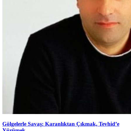
Gölgelerle Savaş: Karanlıktan Çıkmak, Tevhid’e
Yürümek