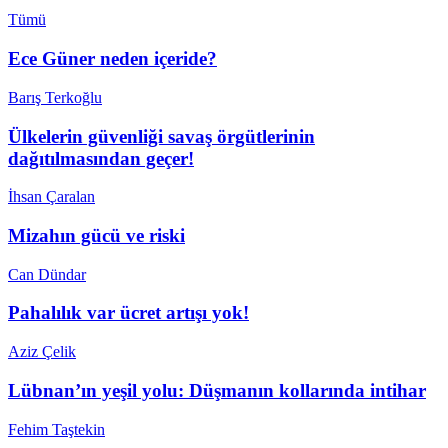
Tümü
Ece Güner neden içeride?
Barış Terkoğlu
Ülkelerin güvenliği savaş örgütlerinin
dağıtılmasından geçer!
İhsan Çaralan
Mizahın gücü ve riski
Can Dündar
Pahalılık var ücret artışı yok!
Aziz Çelik
Lübnan’ın yeşil yolu: Düşmanın kollarında intihar
Fehim Taştekin