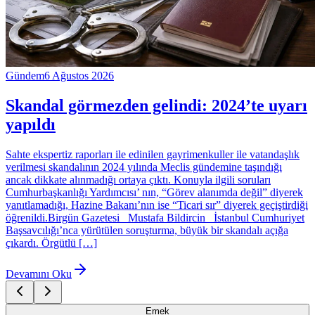
Gündem
6 Ağustos 2026
Skandal görmezden gelindi: 2024’te uyarı
yapıldı
Sahte ekspertiz raporları ile edinilen gayrimenkuller ile vatandaşlık
verilmesi skandalının 2024 yılında Meclis gündemine taşındığı
ancak dikkate alınmadığı ortaya çıktı. Konuyla ilgili soruları
Cumhurbaşkanlığı Yardımcısı’ nın, “Görev alanımda değil” diyerek
yanıtlamadığı, Hazine Bakanı’nın ise “Ticari sır” diyerek geçiştirdiği
öğrenildi.Birgün Gazetesi Mustafa Bildircin İstanbul Cumhuriyet
Başsavcılığı’nca yürütülen soruşturma, büyük bir skandalı açığa
çıkardı. Örgütlü […]
Devamını Oku
Emek