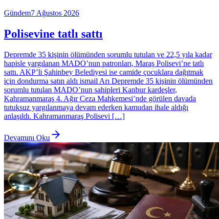
Gündem
7 Ağustos 2026
Polisevine tatlı sattı
Depremde 35 kişinin ölümünden sorumlu tutulan ve 22,5 yıla kadar
hapisle yargılanan MADO’nun patronları, Maraş Polisevi’ne tatlı
sattı. AKP’li Şahinbey Belediyesi ise camide çocuklara dağıtmak
için dondurma satın aldı ismail Arı Depremde 35 kişinin ölümünden
sorumlu tutulan MADO’nun sahipleri Kanbur kardeşler,
Kahramanmaraş 4. Ağır Ceza Mahkemesi’nde görülen davada
tutuksuz yargılanmaya devam ederken kamudan ihale aldığı
anlaşıldı. Kahramanmaraş Polisevi […]
Devamını Oku