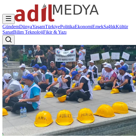
Gündem
Dünya
Yaşam
Türkiye
Politika
Ekonomi
Emek
Sağlık
Kültür
Sanat
Bilim Teknoloji
Fikir & Yazı