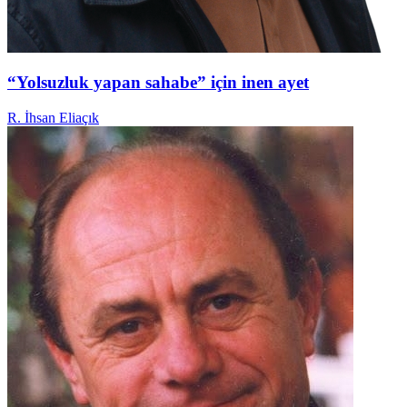
“Yolsuzluk yapan sahabe” için inen ayet
R. İhsan Eliaçık