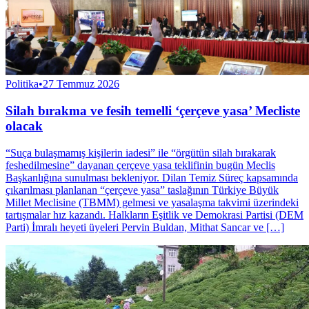
Politika
•
27 Temmuz 2026
Silah bırakma ve fesih temelli ‘çerçeve yasa’ Mecliste
olacak
“Suça bulaşmamış kişilerin iadesi” ile “örgütün silah bırakarak
feshedilmesine” dayanan çerçeve yasa teklifinin bugün Meclis
Başkanlığına sunulması bekleniyor. Dilan Temiz Süreç kapsamında
çıkarılması planlanan “çerçeve yasa” taslağının Türkiye Büyük
Millet Meclisine (TBMM) gelmesi ve yasalaşma takvimi üzerindeki
tartışmalar hız kazandı. Halkların Eşitlik ve Demokrasi Partisi (DEM
Parti) İmralı heyeti üyeleri Pervin Buldan, Mithat Sancar ve […]