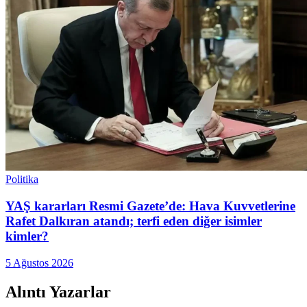
Politika
YAŞ kararları Resmi Gazete’de: Hava Kuvvetlerine
Rafet Dalkıran atandı; terfi eden diğer isimler
kimler?
5 Ağustos 2026
Alıntı Yazarlar