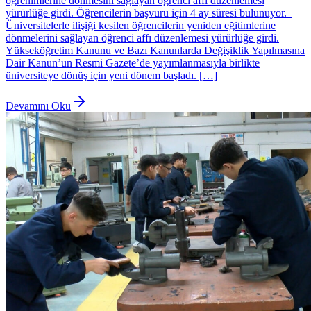
öğrenimlerine dönmesini sağlayan öğrenci affı düzenlemesi
yürürlüğe girdi. Öğrencilerin başvuru için 4 ay süresi bulunuyor.
Üniversitelerle ilişiği kesilen öğrencilerin yeniden eğitimlerine
dönmelerini sağlayan öğrenci affı düzenlemesi yürürlüğe girdi.
Yükseköğretim Kanunu ve Bazı Kanunlarda Değişiklik Yapılmasına
Dair Kanun’un Resmi Gazete’de yayımlanmasıyla birlikte
üniversiteye dönüş için yeni dönem başladı. […]
Devamını Oku