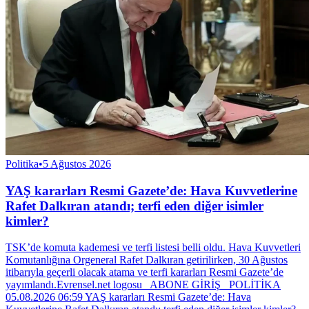
Politika
•
5 Ağustos 2026
YAŞ kararları Resmi Gazete’de: Hava Kuvvetlerine
Rafet Dalkıran atandı; terfi eden diğer isimler
kimler?
TSK’de komuta kademesi ve terfi listesi belli oldu. Hava Kuvvetleri
Komutanlığına Orgeneral Rafet Dalkıran getirilirken, 30 Ağustos
itibarıyla geçerli olacak atama ve terfi kararları Resmi Gazete’de
yayımlandı.Evrensel.net logosu ABONE GİRİŞ POLİTİKA
05.08.2026 06:59 YAŞ kararları Resmi Gazete’de: Hava