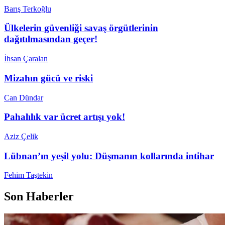
Barış Terkoğlu
Ülkelerin güvenliği savaş örgütlerinin
dağıtılmasından geçer!
İhsan Çaralan
Mizahın gücü ve riski
Can Dündar
Pahalılık var ücret artışı yok!
Aziz Çelik
Lübnan’ın yeşil yolu: Düşmanın kollarında intihar
Fehim Taştekin
Son Haberler