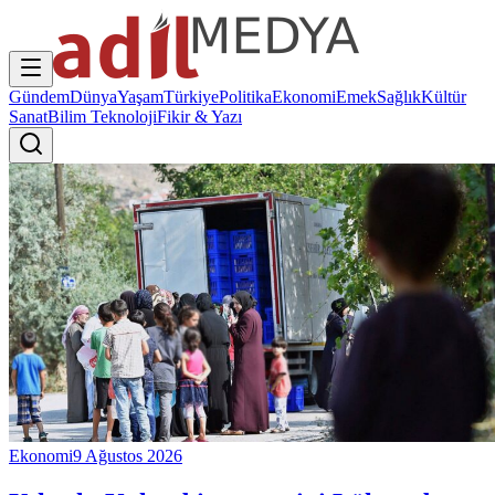
Gündem
Dünya
Yaşam
Türkiye
Politika
Ekonomi
Emek
Sağlık
Kültür
Sanat
Bilim Teknoloji
Fikir & Yazı
Ekonomi
9 Ağustos 2026