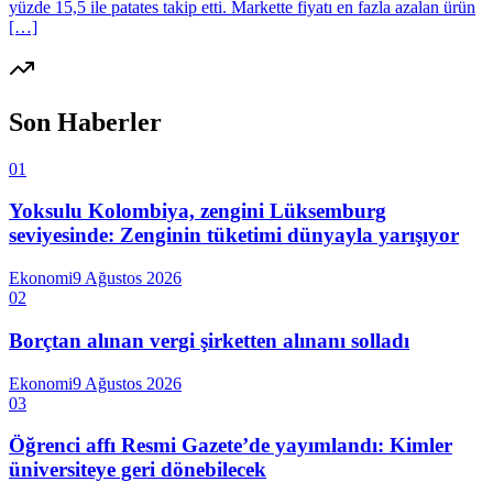
yüzde 15,5 ile patates takip etti. Markette fiyatı en fazla azalan ürün
[…]
Son Haberler
01
Yoksulu Kolombiya, zengini Lüksemburg
seviyesinde: Zenginin tüketimi dünyayla yarışıyor
Ekonomi
9 Ağustos 2026
02
Borçtan alınan vergi şirketten alınanı solladı
Ekonomi
9 Ağustos 2026
03
Öğrenci affı Resmi Gazete’de yayımlandı: Kimler
üniversiteye geri dönebilecek