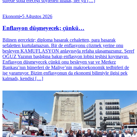
sürede sona ereceği söylenen ithalat, her yıl […]
Ekonomi
•
5 Ağustos 2026
Enflasyon düşmeyecek; çünkü…
Bilinen gerçektir; diploma basarak cehaletten, para basarak
sefaletten kurtulamazsın. Bir de enflasyonu çözmek yerine onu
besleyen KAMUFLASYON anlayışıyla refaha ulaşamazsınız. Şeref
OĞUZ Yazının başlığına bakıp enflasyon lobisi teşhisi koymayın.
Enflasyon düşmeyecek çünkü onu besleyen var ve Merkez
Bankası’nın hünerleri de Maliye’nin makroekonomik tedbirleri de
işe yaramıyor. Bizim enflasyonun da ekonomi bilimiyle ilgisi pek
kalmadı, kendisi […]