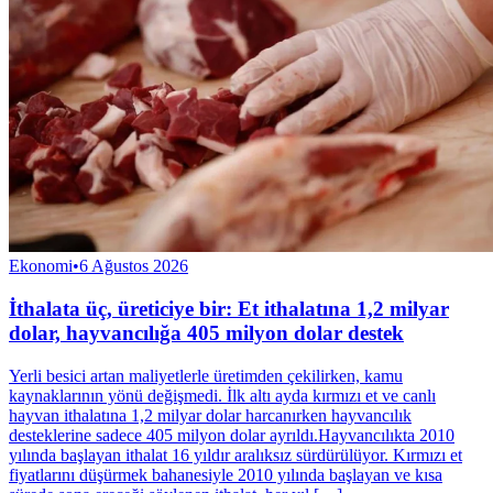
Ekonomi
•
6 Ağustos 2026
İthalata üç, üreticiye bir: Et ithalatına 1,2 milyar
dolar, hayvancılığa 405 milyon dolar destek
Yerli besici artan maliyetlerle üretimden çekilirken, kamu
kaynaklarının yönü değişmedi. İlk altı ayda kırmızı et ve canlı
hayvan ithalatına 1,2 milyar dolar harcanırken hayvancılık
desteklerine sadece 405 milyon dolar ayrıldı.Hayvancılıkta 2010
yılında başlayan ithalat 16 yıldır aralıksız sürdürülüyor. Kırmızı et
fiyatlarını düşürmek bahanesiyle 2010 yılında başlayan ve kısa