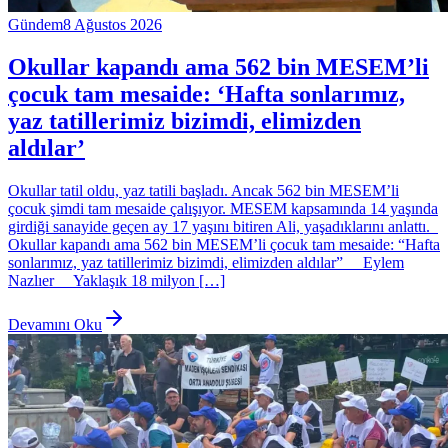
Gündem
8 Ağustos 2026
Okullar kapandı ama 562 bin MESEM’li
çocuk tam mesaide: ‘Hafta sonlarımız,
yaz tatillerimiz bizimdi, elimizden
aldılar’
Okullar tatil oldu, yaz tatili başladı. Ancak 562 bin MESEM’li
çocuk şimdi tam mesaide çalışıyor. MESEM kapsamında 14 yaşında
girdiği sanayide geçen ay 17 yaşını bitiren Ali, yaşadıklarını anlattı.
Okullar kapandı ama 562 bin MESEM’li çocuk tam mesaide: “Hafta
sonlarımız, yaz tatillerimiz bizimdi, elimizden aldılar” Eylem
Nazlıer Yaklaşık 18 milyon […]
Devamını Oku