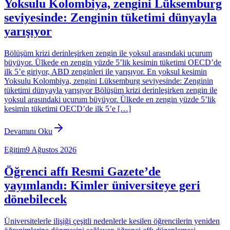
Yoksulu Kolombiya, zengini Lüksemburg
seviyesinde: Zenginin tüketimi dünyayla
yarışıyor
Bölüşüm krizi derinleşirken zengin ile yoksul arasındaki uçurum
büyüyor. Ülkede en zengin yüzde 5’lik kesimin tüketimi OECD’de
ilk 5’e giriyor, ABD zenginleri ile yarışıyor. En yoksul kesimin
Yoksulu Kolombiya, zengini Lüksemburg seviyesinde: Zenginin
tüketimi dünyayla yarışıyor Bölüşüm krizi derinleşirken zengin ile
yoksul arasındaki uçurum büyüyor. Ülkede en zengin yüzde 5’lik
kesimin tüketimi OECD’de ilk 5’e […]
Devamını Oku
Eğitim
9 Ağustos 2026
Öğrenci affı Resmi Gazete’de
yayımlandı: Kimler üniversiteye geri
dönebilecek
Üniversitelerle ilişiği çeşitli nedenlerle kesilen öğrencilerin yeniden