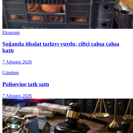
Ekonomi
Soğanda ithalat tarlayı vurdu, çiftçi çalışa çalışa
battı
7 Ağustos 2026
Gündem
Polisevine tatlı sattı
7 Ağustos 2026