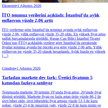
Ekonomi
•
1 Ağustos 2026
İTO temmuz verilerini açıkladı: İstanbul’da aylık
enflasyon yüzde 2,06 arttı
İTO verilerine göre İstanbul’da temmuz ayında aylık enflasyon
yüzde 2,06, yıllık enflasyon yüzde 35,20 oldu. En yüksek fiyat artışı
sağlık harcamalarında görüldü. Hasan Can Bilici İstanbul Ticaret
Odası’nın (İTO) açıkladığı verilere göre İstanbul’da perakende
fiyatlar temmuz ayında bir önceki aya göre yüzde 2,06 arttı. Yıllık
enflasyon ise yüzde 35,20 olarak hesaplandı. Aylık bazda en yüksek
[…]
Gündem
•
1 Ağustos 2026
Tarladan markete dev fark: Üretici fiyatının 5
katından fazlaya satılıyor
Temmuzda markette 39 ürünün 19’unda fiyat artışı, 20’sinde fiyat
düşüşü görüldü. Markette fiyatı en fazla artan ürün yüzde 86,2 ile
sivri biber oldu, sivri biberdeki fiyat artışını yüzde 53,3 ile kuru
soğan, yüzde 23,4 ile mısırözü yağı, yüzde 22,8 ile kuru üzüm ve