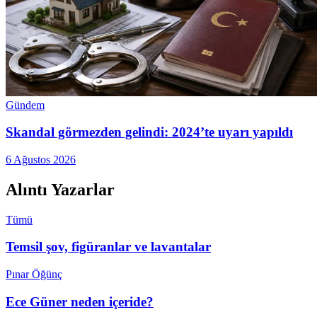
Gündem
Skandal görmezden gelindi: 2024’te uyarı yapıldı
6 Ağustos 2026
Alıntı Yazarlar
Tümü
Temsil şov, figüranlar ve lavantalar
Pınar Öğünç
Ece Güner neden içeride?