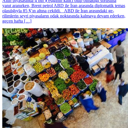
Altın piyasasında 4 bin $ eşiğinin kalıcı olup olmadığı sorusuna
yanıt aranırken, Brent petrol ABD ile İran arasında diplomatik temas
olasılığıyla 85 $’ın altına çekildi. ABD ile İran arasındaki ge­
rilimlerin seyri piyasala­rın odak noktasında kal­maya devam ederken,
geçen haf­ta […]