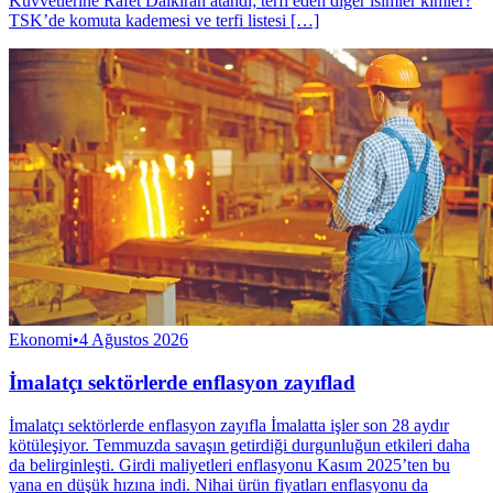
Kuvvetlerine Rafet Dalkıran atandı; terfi eden diğer isimler kimler?
TSK’de komuta kademesi ve terfi listesi […]
Ekonomi
•
4 Ağustos 2026
İmalatçı sektörlerde enflasyon zayıflad
İmalatçı sektörlerde enflasyon zayıfla İmalatta işler son 28 aydır
kötüleşiyor. Temmuzda savaşın getirdiği durgunluğun etkileri daha
da belirginleşti. Girdi maliyetleri enflasyonu Kasım 2025’ten bu
yana en düşük hızına indi. Nihai ürün fiyatları enflasyonu da