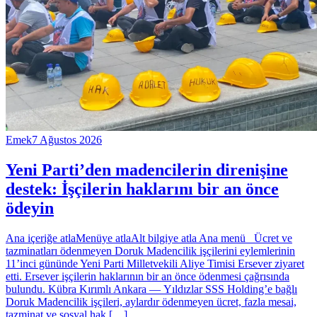
Emek
7 Ağustos 2026
Yeni Parti’den madencilerin direnişine
destek: İşçilerin haklarını bir an önce
ödeyin
Ana içeriğe atlaMenüye atlaAlt bilgiye atla Ana menü Ücret ve
tazminatları ödenmeyen Doruk Madencilik işçilerini eylemlerinin
11’inci gününde Yeni Parti Milletvekili Aliye Timisi Ersever ziyaret
etti. Ersever işçilerin haklarının bir an önce ödenmesi çağrısında
bulundu. Kübra Kırımlı Ankara — Yıldızlar SSS Holding’e bağlı
Doruk Madencilik işçileri, aylardır ödenmeyen ücret, fazla mesai,
tazminat ve sosyal hak […]