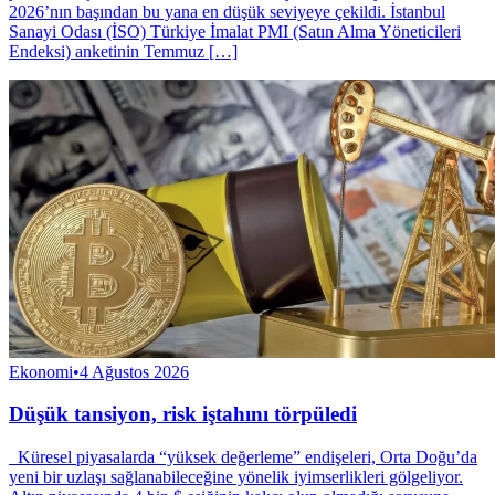
2026’nın başından bu yana en düşük seviyeye çekildi. İstanbul
Sanayi Oda­sı (İSO) Türkiye İmalat PMI (Satın Alma Yöne­ticileri
Endeksi) anketinin Temmuz […]
Ekonomi
•
4 Ağustos 2026
Düşük tansiyon, risk iştahını törpüledi
Küresel piyasalarda “yüksek değerleme” endişeleri, Orta Doğu’da
yeni bir uzlaşı sağlanabileceğine yönelik iyimserlikleri gölgeliyor.