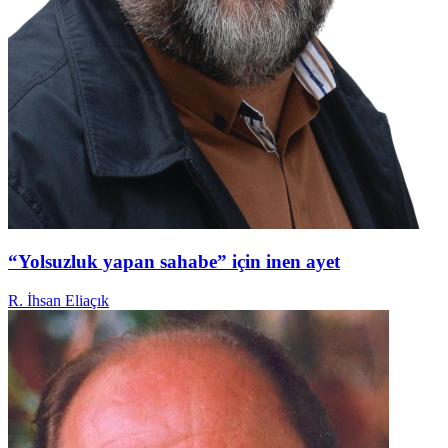
“Yolsuzluk yapan sahabe” için inen ayet
R. İhsan Eliaçık