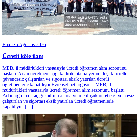
Emek
•
5 Ağustos 2026
Ücretli köle ilanı
MEB, il müdürlükleri vasıtasıyla ücretli öğretmen alım sezonunu
başlattı. Artan öğretmen açığı kadrolu atama yerine düşük ücretle
güvencesiz çalıştırılan ve sigortası eksik yatırılan ücretli
öğretmenlerle kapatılıyor.Evrensel.net logosu MEB, il
müdürlükleri vasıtasıyla ücretli öğretmen alım sezonunu başlattı.
Artan öğretmen açığı kadrolu atama yerine düşük ücretle güvencesiz
çalıştırılan ve sigortası eksik yatırılan ücretli öğretmenlerle
kapatılıyor. […]