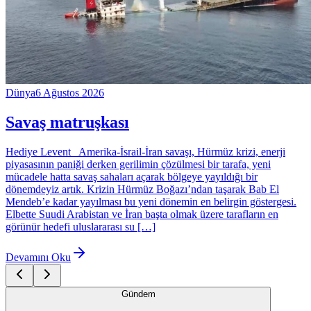
Dünya
6 Ağustos 2026
Savaş matruşkası
Hediye Levent Amerika-İsrail-İran savaşı, Hürmüz krizi, enerji
piyasasının paniği derken gerilimin çözülmesi bir tarafa, yeni
mücadele hatta savaş sahaları açarak bölgeye yayıldığı bir
dönemdeyiz artık. Krizin Hürmüz Boğazı’ndan taşarak Bab El
Mendeb’e kadar yayılması bu yeni dönemin en belirgin göstergesi.
Elbette Suudi Arabistan ve İran başta olmak üzere tarafların en
görünür hedefi uluslararası su […]
Devamını Oku
Gündem