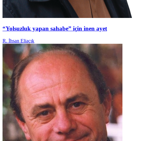
“Yolsuzluk yapan sahabe” için inen ayet
R. İhsan Eliaçık