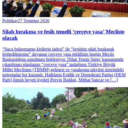
Politika
•
27 Temmuz 2026
Silah bırakma ve fesih temelli ‘çerçeve yasa’ Mecliste
olacak
“Suça bulaşmamış kişilerin iadesi” ile “örgütün silah bırakarak
feshedilmesine” dayanan çerçeve yasa teklifinin bugün Meclis
Başkanlığına sunulması bekleniyor. Dilan Temiz Süreç kapsamında
çıkarılması planlanan “çerçeve yasa” taslağının Türkiye Büyük
Millet Meclisine (TBMM) gelmesi ve yasalaşma takvimi üzerindeki
tartışmalar hız kazandı. Halkların Eşitlik ve Demokrasi Partisi (DEM
Parti) İmralı heyeti üyeleri Pervin Buldan, Mithat Sancar ve […]