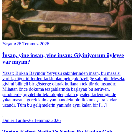
Yaşam
•
26 Temmuz 2026
İnsan, yine insan, yine insan: Giyiniyorum öyleyse
var mıyım?
Yazar: Birkan Bayındır Yeryüzü sakinlerinden insan, bu masalsı
varlık, diğer türlerden farklı olan pek çok özelliğe sahiptir. Mesela,
giyimi bilinçli bir gösterge olarak kullanan tek tür de insandır.
Milattan önce dokuma tezgahlarında başlayan bu serüven,
şimdilerde, giyilebilir teknolojiler, akıllı giysiler, kirlendiğinde
yıkanmasına gerek kalmayan nanoteknolojik kumaşlara kadar
uzandı. Tüm bu gelişmelerin yanında aynı kalan bir […]
Dinler Tarihi
•
26 Temmuz 2026
Torino Kefeni Nedir Ve Neden Bu Kadar Çok