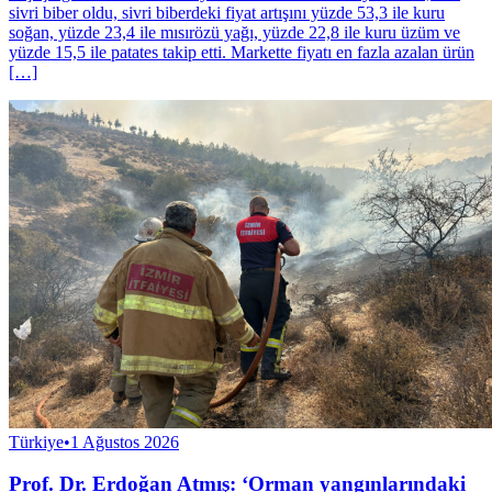
sivri biber oldu, sivri biberdeki fiyat artışını yüzde 53,3 ile kuru
soğan, yüzde 23,4 ile mısırözü yağı, yüzde 22,8 ile kuru üzüm ve
yüzde 15,5 ile patates takip etti. Markette fiyatı en fazla azalan ürün
[…]
Türkiye
•
1 Ağustos 2026
Prof. Dr. Erdoğan Atmış: ‘Orman yangınlarındaki