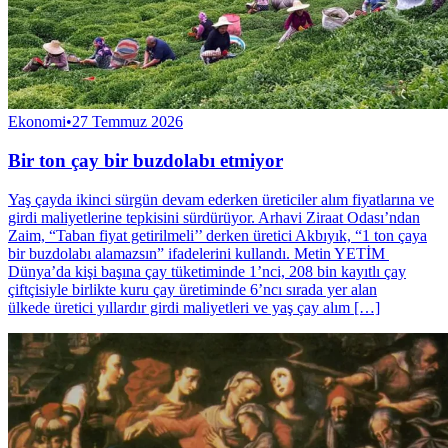
Ekonomi
•
27 Temmuz 2026
Bir ton çay bir buzdolabı etmiyor
Yaş çayda ikinci sürgün devam ederken üreticiler alım fiyatlarına ve
girdi maliyetlerine tepkisini sürdürüyor. Arhavi Ziraat Odası’ndan
Zaim, “Taban fiyat getirilmeli’’ derken üretici Akbıyık, “1 ton çaya
bir buzdolabı alamazsın” ifadelerini kullandı. Metin YETİM
Dünya’da kişi başına çay tüketiminde 1’nci, 208 bin kayıtlı çay
çiftçisiyle birlikte kuru çay üretiminde 6’ncı sırada yer alan
ülkede üretici yıllardır girdi maliyetleri ve yaş çay alım […]