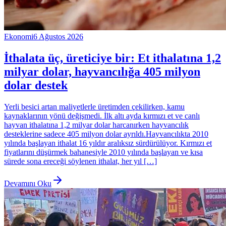
Ekonomi
6 Ağustos 2026
İthalata üç, üreticiye bir: Et ithalatına 1,2
milyar dolar, hayvancılığa 405 milyon
dolar destek
Yerli besici artan maliyetlerle üretimden çekilirken, kamu
kaynaklarının yönü değişmedi. İlk altı ayda kırmızı et ve canlı
hayvan ithalatına 1,2 milyar dolar harcanırken hayvancılık
desteklerine sadece 405 milyon dolar ayrıldı.Hayvancılıkta 2010
yılında başlayan ithalat 16 yıldır aralıksız sürdürülüyor. Kırmızı et
fiyatlarını düşürmek bahanesiyle 2010 yılında başlayan ve kısa
sürede sona ereceği söylenen ithalat, her yıl […]
Devamını Oku