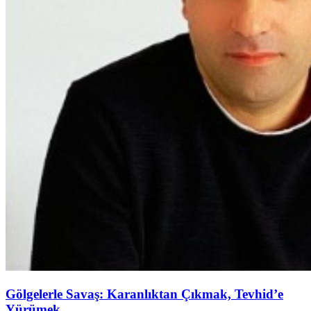
Gölgelerle Savaş: Karanlıktan Çıkmak, Tevhid’e
Yürümek