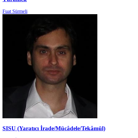
Fuat Sürmeli
SISU (Yaratıcı İrade/Mücâdele/Tekâmül)