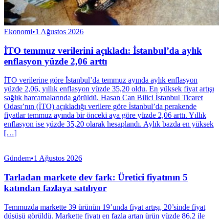
Ekonomi
•
1 Ağustos 2026
İTO temmuz verilerini açıkladı: İstanbul’da aylık
enflasyon yüzde 2,06 arttı
İTO verilerine göre İstanbul’da temmuz ayında aylık enflasyon
yüzde 2,06, yıllık enflasyon yüzde 35,20 oldu. En yüksek fiyat artışı
sağlık harcamalarında görüldü. Hasan Can Bilici İstanbul Ticaret
Odası’nın (İTO) açıkladığı verilere göre İstanbul’da perakende
fiyatlar temmuz ayında bir önceki aya göre yüzde 2,06 arttı. Yıllık
enflasyon ise yüzde 35,20 olarak hesaplandı. Aylık bazda en yüksek
[…]
Gündem
•
1 Ağustos 2026
Tarladan markete dev fark: Üretici fiyatının 5
katından fazlaya satılıyor
Temmuzda markette 39 ürünün 19’unda fiyat artışı, 20’sinde fiyat
düşüşü görüldü. Markette fiyatı en fazla artan ürün yüzde 86,2 ile