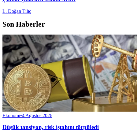
L. Doğan Tılıç
Son Haberler
Ekonomi
•
4 Ağustos 2026
Düşük tansiyon, risk iştahını törpüledi