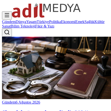
Gündem
Dünya
Yaşam
Türkiye
Politika
Ekonomi
Emek
Sağlık
Kültür
Sanat
Bilim Teknoloji
Fikir & Yazı
Gündem
6 Ağustos 2026