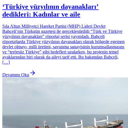
‘Türkiye yüzyılının dayanakları’
dedikleri: Kadınlar ve aile
Sıla Altun Milliyetçi Hareket Partisi (MHP) Lideri Devlet
Bahçeli’nin Türkgün gazetesi ile gerçekleştirdiği “Türk ve Türkiye
yüzyılının dayanakları” röportaj serisi yayımladı. Bahçeli
röportajlarda Türkiye yüzyılının dayanakları olarak bölgede egemen
devlet olmayı, milli üretimi, savunma sanayisinin kurumsallaşmasını
ve “terörsüz Türkiye” gibi hedefleri sıralarken, bu projenin temel
ayaklarından biri olarak da aileyi tarif etti. Bu bakımdan Bahçeli,
[…]
Devamını Oku