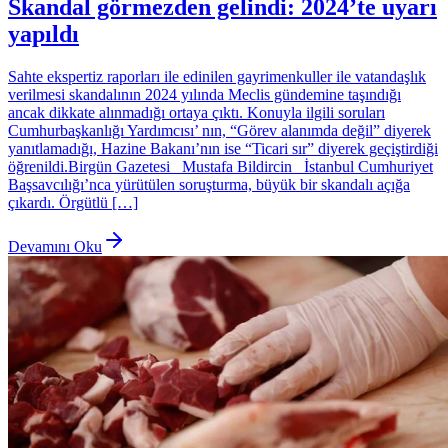
Skandal görmezden gelindi: 2024’te uyarı
yapıldı
Sahte ekspertiz raporları ile edinilen gayrimenkuller ile vatandaşlık
verilmesi skandalının 2024 yılında Meclis gündemine taşındığı
ancak dikkate alınmadığı ortaya çıktı. Konuyla ilgili soruları
Cumhurbaşkanlığı Yardımcısı’ nın, “Görev alanımda değil” diyerek
yanıtlamadığı, Hazine Bakanı’nın ise “Ticari sır” diyerek geçiştirdiği
öğrenildi.Birgün Gazetesi Mustafa Bildircin İstanbul Cumhuriyet
Başsavcılığı’nca yürütülen soruşturma, büyük bir skandalı açığa
çıkardı. Örgütlü […]
Devamını Oku