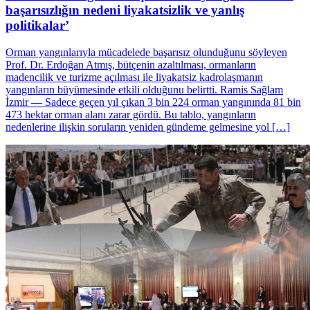
başarısızlığın nedeni liyakatsizlik ve yanlış
politikalar’
Orman yangınlarıyla mücadelede başarısız olunduğunu söyleyen
Prof. Dr. Erdoğan Atmış, bütçenin azaltılması, ormanların
madencilik ve turizme açılması ile liyakatsiz kadrolaşmanın
yangınların büyümesinde etkili olduğunu belirtti. Ramis Sağlam
İzmir — Sadece geçen yıl çıkan 3 bin 224 orman yangınında 81 bin
473 hektar orman alanı zarar gördü. Bu tablo, yangınların
nedenlerine ilişkin soruların yeniden gündeme gelmesine yol […]