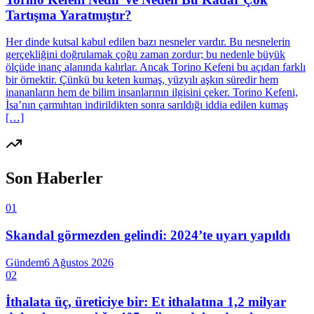
Tartışma Yaratmıştır?
Her dinde kutsal kabul edilen bazı nesneler vardır. Bu nesnelerin
gerçekliğini doğrulamak çoğu zaman zordur; bu nedenle büyük
ölçüde inanç alanında kalırlar. Ancak Torino Kefeni bu açıdan farklı
bir örnektir. Çünkü bu keten kumaş, yüzyılı aşkın süredir hem
inananların hem de bilim insanlarının ilgisini çeker. Torino Kefeni,
İsa’nın çarmıhtan indirildikten sonra sarıldığı iddia edilen kumaş
[…]
Son Haberler
01
Skandal görmezden gelindi: 2024’te uyarı yapıldı
Gündem
6 Ağustos 2026
02
İthalata üç, üreticiye bir: Et ithalatına 1,2 milyar