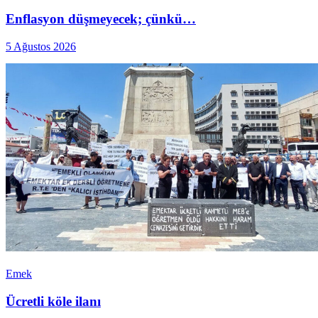
Enflasyon düşmeyecek; çünkü…
5 Ağustos 2026
Emek
Ücretli köle ilanı