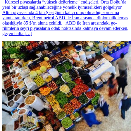
Küresel piyasalarda “yüksek değerleme” endişeleri, Orta Doğu’da
yeni bir uzlaşı sağlanabileceğine yönelik iyimserlikleri gölgeliyor.
Altın piyasasında 4 bin $ eşiğinin kalıcı olup olmadığı sorusuna
yanıt aranırken, Brent petrol ABD ile İran arasında diplomatik temas
olasılığıyla 85 $’ın altına çekildi. ABD ile İran arasındaki ge­
rilimlerin seyri piyasala­rın odak noktasında kal­maya devam ederken,
geçen haf­ta […]