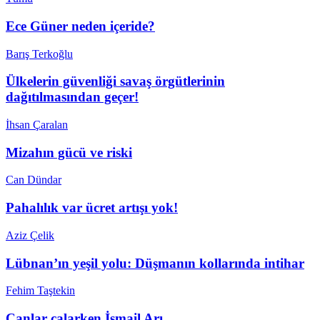
Ece Güner neden içeride?
Barış Terkoğlu
Ülkelerin güvenliği savaş örgütlerinin
dağıtılmasından geçer!
İhsan Çaralan
Mizahın gücü ve riski
Can Dündar
Pahalılık var ücret artışı yok!
Aziz Çelik
Lübnan’ın yeşil yolu: Düşmanın kollarında intihar
Fehim Taştekin
Çanlar çalarken İsmail Arı…