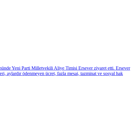
de Yeni Parti Milletvekili Aliye Timisi Ersever ziyaret etti. Ersever
ri, aylardır ödenmeyen ücret, fazla mesai, tazminat ve sosyal hak