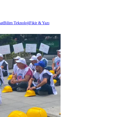
at
Bilim Teknoloji
Fikir & Yazı