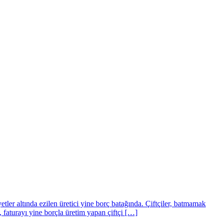
tler altında ezilen üretici yine borç batağında. Çiftçiler, batmamak
faturayı yine borçla üretim yapan çiftçi […]