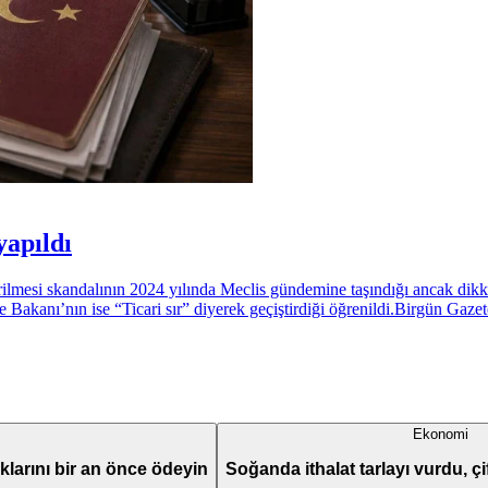
yapıldı
verilmesi skandalının 2024 yılında Meclis gündemine taşındığı ancak dikk
e Bakanı’nın ise “Ticari sır” diyerek geçiştirdiği öğrenildi.Birgün Ga
Ekonomi
aklarını bir an önce ödeyin
Soğanda ithalat tarlayı vurdu, çif