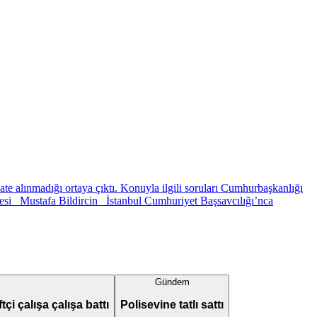
ate alınmadığı ortaya çıktı. Konuyla ilgili soruları Cumhurbaşkanlığı
zetesi Mustafa Bildircin İstanbul Cumhuriyet Başsavcılığı’nca
Gündem
tçi çalışa çalışa battı
Polisevine tatlı sattı