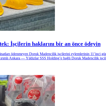
ek: İşçilerin haklarını bir an önce ödeyin
tları ödenmeyen Doruk Madencilik işçilerini eylemlerinin 11’inci günün
Kırımlı Ankara — Yıldızlar SSS Holding’e bağlı Doruk Madencilik işçile