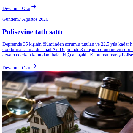
Devamını Oku
Gündem
7 Ağustos 2026
Polisevine tatlı sattı
Depremde 35 kişinin ölümünden sorumlu tutulan ve 22,5 yıla kadar ha
dondurma satın aldı ismail Arı Depremde 35 kişinin ölümünden sor
devam ederken kamudan ihale aldığı anlaşıldı. Kahramanmaraş Polis
Devamını Oku