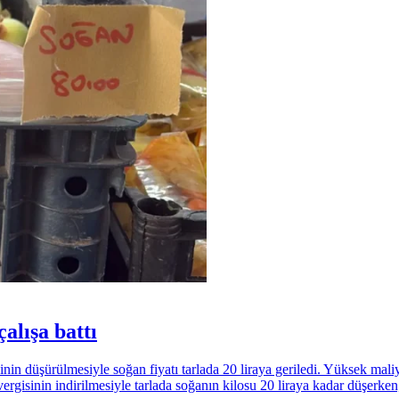
çalışa battı
nin düşürülmesiyle soğan fiyatı tarlada 20 liraya geriledi. Yüksek maliye
isinin indirilmesiyle tarlada soğanın kilosu 20 liraya kadar düşerken, 