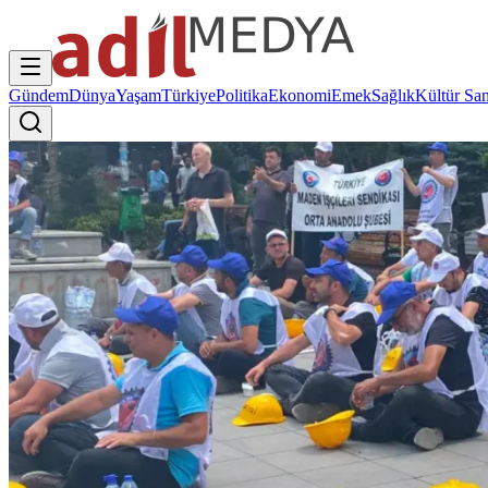
Gündem
Dünya
Yaşam
Türkiye
Politika
Ekonomi
Emek
Sağlık
Kültür San