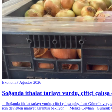
Ekonomi
7 Ağustos 2026
Soğanda ithalat tarlayı vurdu, çiftçi çalışa 
Soğanda ithalat tarlayı vurdu, çiftçi çalışa çalışa batt Gümrük vergisi
için devletten maliyet garantisi bekliyor. Melike Ceyhan Gümrük verg