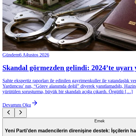
Gündem
6 Ağustos 2026
Skandal görmezden gelindi: 2024’te uyarı 
Sahte ekspertiz raporları ile edinilen gayrimenkuller ile vatandaşlık 
Yardımcısı’ nın, “Görev alanımda değil” diyerek yanıtlamadığı, Hazin
yürütülen soruşturma, büyük bir skandalı açığa çıkardı. Örgütlü […]
Devamını Oku
Emek
Yeni Parti’den madencilerin direnişine destek: İşçilerin h