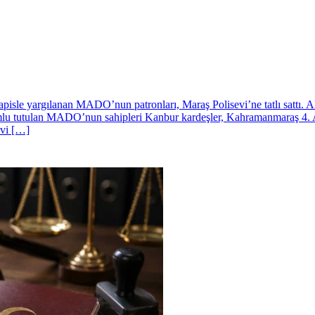
pisle yargılanan MADO’nun patronları, Maraş Polisevi’ne tatlı sattı. 
umlu tutulan MADO’nun sahipleri Kanbur kardeşler, Kahramanmaraş 4.
evi […]