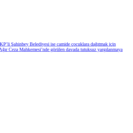
AKP’li Şahinbey Belediyesi ise camide çocuklara dağıtmak için
 Ağır Ceza Mahkemesi’nde görülen davada tutuksuz yargılanmaya