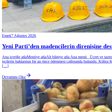
Emek
7 Ağustos 2026
Yeni Parti’den madencilerin direnişine dest
Ana içeriğe atlaMenüye atlaAlt bilgiye atla Ana menü Ücret ve tazmina
işçilerin haklarının bir an önce ödenmesi çağrısında bulundu. Kübra 
[…]
Devamını Oku