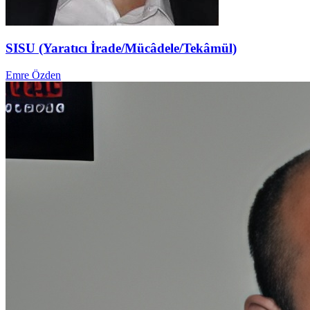
SISU (Yaratıcı İrade/Mücâdele/Tekâmül)
Emre Özden