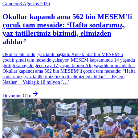
Gündem
8 Ağustos 2026
Okullar kapandı ama 562 bin MESEM’li
çocuk tam mesaide: ‘Hafta sonlarımız,
yaz tatillerimiz bizimdi, elimizden
aldılar’
Okullar tatil oldu, yaz tatili başladı. Ancak 562 bin MESEM’li
çocuk şimdi tam mesaide çalışıyor. MESEM kapsamında 14 yaşında
girdiği sanayide geçen ay 17 yaşını bitiren Ali, yaşadıklarını anlattı.
Okullar kapandı ama 562 bin MESEM’li çocuk tam mesaide: “Hafta
sonlarımız, yaz tatillerimiz bizimdi, elimizden aldılar” Eylem
Nazlıer Yaklaşık 18 milyon […]
Devamını Oku