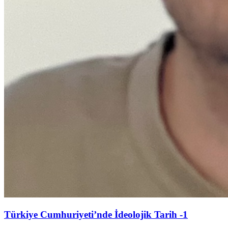
Türkiye Cumhuriyeti’nde İdeolojik Tarih -1