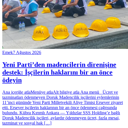
Emek
7 Ağustos 2026
Yeni Parti’den madencilerin direnişine
destek: İşçilerin haklarını bir an önce
ödeyin
Ana içeriğe atlaMenüye atlaAlt bilgiye atla Ana menü Ücret ve
tazminatları ödenmeyen Doruk Madencilik işçilerini eylemlerinin
11’inci gününde Yeni Parti Milletvekili Aliye Timisi Ersever ziyaret
etti. Ersever işçilerin haklarının bir an önce ödenmesi çağrısında
bulundu. Kübra Kırımlı Ankara — Yıldızlar SSS Holding’e bağlı
Doruk Madencilik işçileri, aylardır ödenmeyen ücret, fazla mesai,
tazminat ve sosyal hak […]