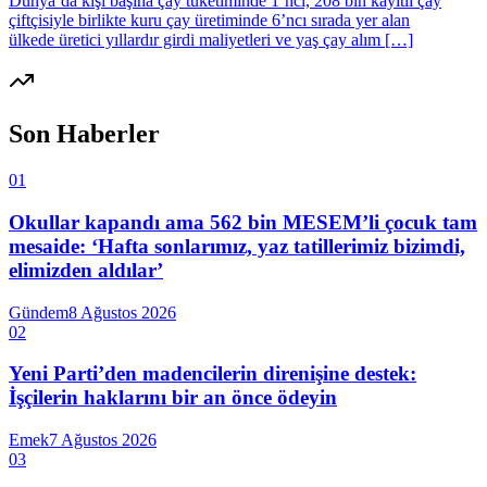
Dünya’da kişi başına çay tüketiminde 1’nci, 208 bin kayıtlı çay
çiftçisiyle birlikte kuru çay üretiminde 6’ncı sırada yer alan
ülkede üretici yıllardır girdi maliyetleri ve yaş çay alım […]
Son Haberler
01
Okullar kapandı ama 562 bin MESEM’li çocuk tam
mesaide: ‘Hafta sonlarımız, yaz tatillerimiz bizimdi,
elimizden aldılar’
Gündem
8 Ağustos 2026
02
Yeni Parti’den madencilerin direnişine destek:
İşçilerin haklarını bir an önce ödeyin
Emek
7 Ağustos 2026
03