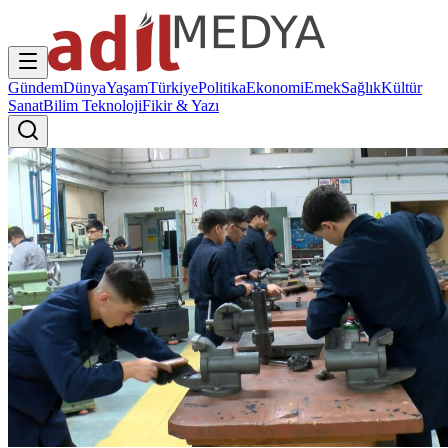
Gündem
Dünya
Yaşam
Türkiye
Politika
Ekonomi
Emek
Sağlık
Kültür
Sanat
Bilim Teknoloji
Fikir & Yazı