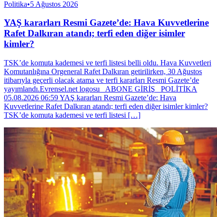
Politika
•
5 Ağustos 2026
YAŞ kararları Resmi Gazete’de: Hava Kuvvetlerine
Rafet Dalkıran atandı; terfi eden diğer isimler
kimler?
TSK’de komuta kademesi ve terfi listesi belli oldu. Hava Kuvvetleri
Komutanlığına Orgeneral Rafet Dalkıran getirilirken, 30 Ağustos
itibarıyla geçerli olacak atama ve terfi kararları Resmi Gazete’de
yayımlandı.Evrensel.net logosu ABONE GİRİŞ POLİTİKA
05.08.2026 06:59 YAŞ kararları Resmi Gazete’de: Hava
Kuvvetlerine Rafet Dalkıran atandı; terfi eden diğer isimler kimler?
TSK’de komuta kademesi ve terfi listesi […]