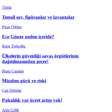
Tümü
Temsil şov, figüranlar ve lavantalar
Pınar Öğünç
Ece Güner neden içeride?
Barış Terkoğlu
Ülkelerin güvenliği savaş örgütlerinin
dağıtılmasından geçer!
İhsan Çaralan
Mizahın gücü ve riski
Can Dündar
Pahalılık var ücret artışı yok!
Aziz Çelik