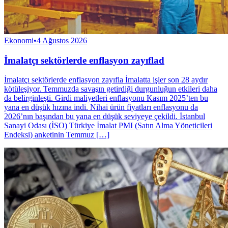
Ekonomi
•
4 Ağustos 2026
İmalatçı sektörlerde enflasyon zayıflad
İmalatçı sektörlerde enflasyon zayıfla İmalatta işler son 28 aydır
kötüleşiyor. Temmuzda savaşın getirdiği durgunluğun etkileri daha
da belirginleşti. Girdi maliyetleri enflasyonu Kasım 2025’ten bu
yana en düşük hızına indi. Nihai ürün fiyatları enflasyonu da
2026’nın başından bu yana en düşük seviyeye çekildi. İstanbul
Sanayi Oda­sı (İSO) Türkiye İmalat PMI (Satın Alma Yöne­ticileri
Endeksi) anketinin Temmuz […]