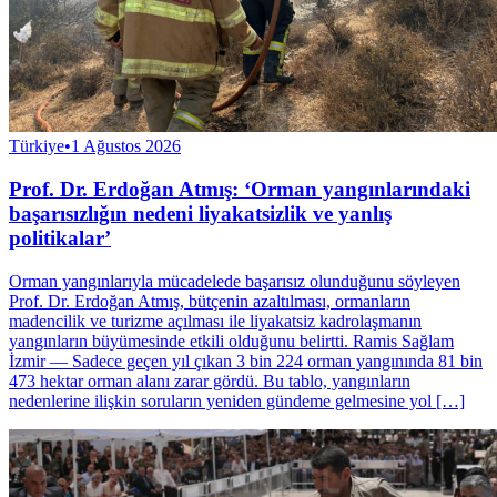
Türkiye
•
1 Ağustos 2026
Prof. Dr. Erdoğan Atmış: ‘Orman yangınlarındaki
başarısızlığın nedeni liyakatsizlik ve yanlış
politikalar’
Orman yangınlarıyla mücadelede başarısız olunduğunu söyleyen
Prof. Dr. Erdoğan Atmış, bütçenin azaltılması, ormanların
madencilik ve turizme açılması ile liyakatsiz kadrolaşmanın
yangınların büyümesinde etkili olduğunu belirtti. Ramis Sağlam
İzmir — Sadece geçen yıl çıkan 3 bin 224 orman yangınında 81 bin
473 hektar orman alanı zarar gördü. Bu tablo, yangınların
nedenlerine ilişkin soruların yeniden gündeme gelmesine yol […]