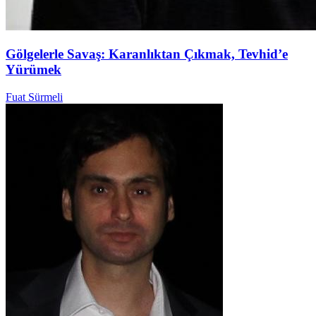
Gölgelerle Savaş: Karanlıktan Çıkmak, Tevhid’e
Yürümek
Fuat Sürmeli