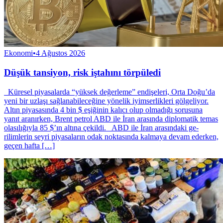
Ekonomi
•
4 Ağustos 2026
Düşük tansiyon, risk iştahını törpüledi
Küresel piyasalarda “yüksek değerleme” endişeleri, Orta Doğu’da
yeni bir uzlaşı sağlanabileceğine yönelik iyimserlikleri gölgeliyor.
Altın piyasasında 4 bin $ eşiğinin kalıcı olup olmadığı sorusuna
yanıt aranırken, Brent petrol ABD ile İran arasında diplomatik temas
olasılığıyla 85 $’ın altına çekildi. ABD ile İran arasındaki ge­
rilimlerin seyri piyasala­rın odak noktasında kal­maya devam ederken,
geçen haf­ta […]