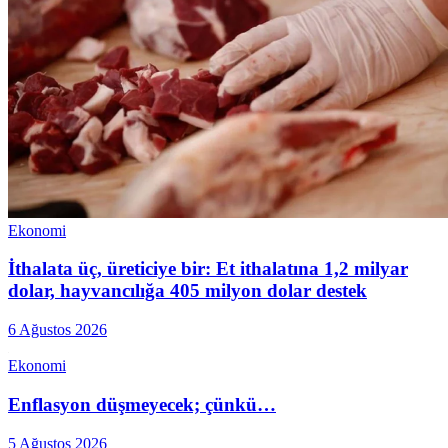
Ekonomi
İthalata üç, üreticiye bir: Et ithalatına 1,2 milyar
dolar, hayvancılığa 405 milyon dolar destek
6 Ağustos 2026
Ekonomi
Enflasyon düşmeyecek; çünkü…
5 Ağustos 2026