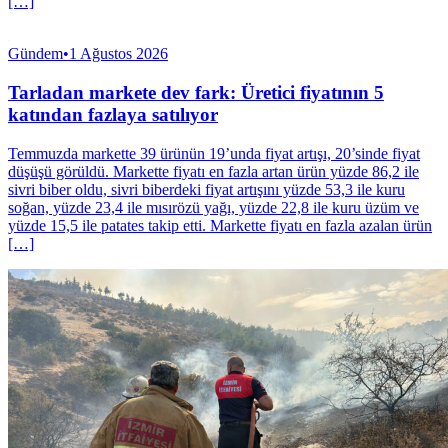
[…]
Gündem
•
1 Ağustos 2026
Tarladan markete dev fark: Üretici fiyatının 5
katından fazlaya satılıyor
Temmuzda markette 39 ürünün 19’unda fiyat artışı, 20’sinde fiyat
düşüşü görüldü. Markette fiyatı en fazla artan ürün yüzde 86,2 ile
sivri biber oldu, sivri biberdeki fiyat artışını yüzde 53,3 ile kuru
soğan, yüzde 23,4 ile mısırözü yağı, yüzde 22,8 ile kuru üzüm ve
yüzde 15,5 ile patates takip etti. Markette fiyatı en fazla azalan ürün
[…]