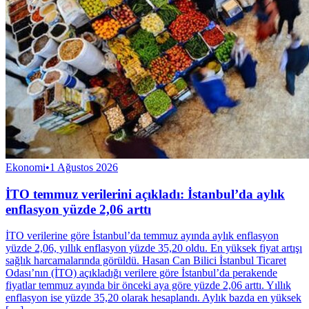
Ekonomi
•
1 Ağustos 2026
İTO temmuz verilerini açıkladı: İstanbul’da aylık
enflasyon yüzde 2,06 arttı
İTO verilerine göre İstanbul’da temmuz ayında aylık enflasyon
yüzde 2,06, yıllık enflasyon yüzde 35,20 oldu. En yüksek fiyat artışı
sağlık harcamalarında görüldü. Hasan Can Bilici İstanbul Ticaret
Odası’nın (İTO) açıkladığı verilere göre İstanbul’da perakende
fiyatlar temmuz ayında bir önceki aya göre yüzde 2,06 arttı. Yıllık
enflasyon ise yüzde 35,20 olarak hesaplandı. Aylık bazda en yüksek