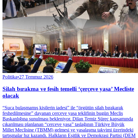
Politika
•
27 Temmuz 2026
Silah bırakma ve fesih temelli ‘çerçeve yasa’ Mecliste
olacak
“Suça bulaşmamış kişilerin iadesi” ile “örgütün silah bırakarak
feshedilmesine” dayanan çerçeve yasa teklifinin bugün Meclis
Başkanlığına sunulması bekleniyor. Dilan Temiz Süreç kapsamında
çıkarılması planlanan “çerçeve yasa” taslağının Türkiye Büyük
Millet Meclisine (TBMM) gelmesi ve yasalaşma takvimi üzerindeki
tartışmalar hız kazandı. Halkların Eşitlik ve Demokrasi Partisi (DEM