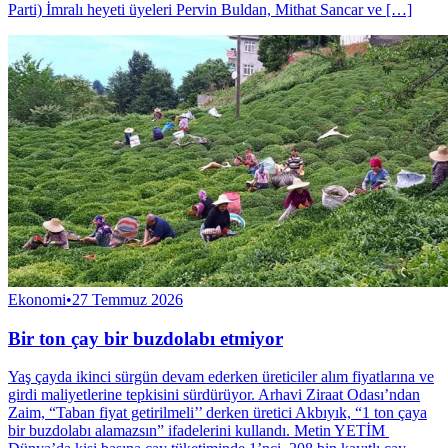
Parti) İmralı heyeti üyeleri Pervin Buldan, Mithat Sancar ve […]
Ekonomi
•
27 Temmuz 2026
Bir ton çay bir buzdolabı etmiyor
Yaş çayda ikinci sürgün devam ederken üreticiler alım fiyatlarına ve
girdi maliyetlerine tepkisini sürdürüyor. Arhavi Ziraat Odası’ndan
Zaim, “Taban fiyat getirilmeli’’ derken üretici Akbıyık, “1 ton çaya
bir buzdolabı alamazsın” ifadelerini kullandı. Metin YETİM