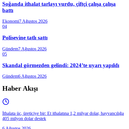
Soğanda ithalat tarlayı vurdu, çiftçi çalışa çalışa
battı
Ekonomi
7 Ağustos 2026
04
Polisevine tatlı sattı
Gündem
7 Ağustos 2026
05
Skandal görmezden gelindi: 2024’te uyarı yapıldı
Gündem
6 Ağustos 2026
Haber Akışı
İthalata üç, üreticiye bir: Et ithalatına 1,2 milyar dolar, hayvancılığa
405 milyon dolar destek
6 Ağustos 2026