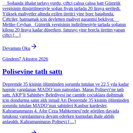
Soğanda ithalat tarlayı vurdu, çiftçi çalışa çalışa batt Gümrük
vergisinin düşürülmesiyle soğan fiyatı tarlada 20 liraya geriledi.
Yüksek maliyetler altında ezilen üretici yine borç batağında.
Çiftçiler, batmamak için devletten maliyet garantisi bekliyor.
Melike Ceyhan Gümrük vergisinin indirilmesiyle tarlada soğanın
kilosu 20 liraya kadar düşerken, faturayı yine borçla üretim yapan
çiftçi […]
Devamını Oku
Gündem
7 Ağustos 2026
Polisevine tatlı sattı
Depremde 35 kişinin ölümünden sorumlu tutulan ve 22,5 yıla kadar
hapisle yargılanan MADO’nun patronları, Maraş Polisevi’ne tatlı
sattı. AKP’li Şahinbey Belediyesi ise camide çocuklara dağıtmak
için dondurma satın aldı ismail Arı Depremde 35 kişinin ölümünden
sorumlu tutulan MADO’nun sahipleri Kanbur kardeşler,
Kahramanmaraş 4. Ağır Ceza Mahkemesi’nde görülen davada
tutuksuz yargılanmaya devam ederken kamudan ihale aldığı
anlaşıldı. Kahramanmaraş Polisevi […]