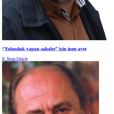
“Yolsuzluk yapan sahabe” için inen ayet
R. İhsan Eliaçık