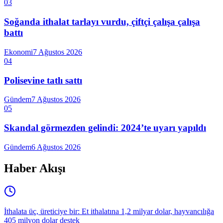
03
Soğanda ithalat tarlayı vurdu, çiftçi çalışa çalışa
battı
Ekonomi
7 Ağustos 2026
04
Polisevine tatlı sattı
Gündem
7 Ağustos 2026
05
Skandal görmezden gelindi: 2024’te uyarı yapıldı
Gündem
6 Ağustos 2026
Haber Akışı
İthalata üç, üreticiye bir: Et ithalatına 1,2 milyar dolar, hayvancılığa
405 milyon dolar destek