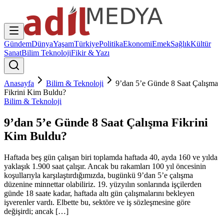
Gündem
Dünya
Yaşam
Türkiye
Politika
Ekonomi
Emek
Sağlık
Kültür
Sanat
Bilim Teknoloji
Fikir & Yazı
Anasayfa
Bilim & Teknoloji
9’dan 5’e Günde 8 Saat Çalışma
Fikrini Kim Buldu?
Bilim & Teknoloji
9’dan 5’e Günde 8 Saat Çalışma Fikrini
Kim Buldu?
Haftada beş gün çalışan biri toplamda haftada 40, ayda 160 ve yılda
yaklaşık 1.900 saat çalışır. Ancak bu rakamları 100 yıl öncesinin
koşullarıyla karşılaştırdığımızda, bugünkü 9’dan 5’e çalışma
düzenine minnettar olabiliriz. 19. yüzyılın sonlarında işçilerden
günde 18 saate kadar, haftada altı gün çalışmalarını bekleyen
işverenler vardı. Elbette bu, sektöre ve iş sözleşmesine göre
değişirdi; ancak […]