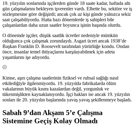
19. yüzyılın sonlarında işçilerden günde 18 saate kadar, haftada altı
gün çalışmalarını bekleyen işverenler vardı. Elbette bu, sektöre ve iş
sözleşmesine göre değişirdi; ancak çok az kişi günde yalnızca sekiz
saat çalışabiliyordu. Hatta bazı dönemlerde iş sahipleri bile
çalışanlardan daha uzun saatler boyunca işinin başında olurdu.
O dönemde işçiler, düşük saatlik ücretler nedeniyle mümkün
olduğunca çok çalışmak zorundaydı. Asgari ücret ancak 1938’de
Başkan Franklin D. Roosevelt tarafından yürürlüğe kondu. Ondan
önce, insanlar temel ihtiyaçlarını karşılayabilmek için adeta
yaşamlarını işe adıyordu.
Kimse, aşırı çalışma saatlerinin fiziksel ve ruhsal sağlığı nasıl
etkilediğiyle ilgilenmiyordu. 19. yüzyılda fabrikalarda ölüm
vakalarının büyük kısmı kazalardan değil, yorgunluk ve
tükenmişlikten kaynaklanıyordu. İşçi hakları ise ancak 19. yüzyılın
sonları ile 20. yüzyılın başlarında yavaş yavaş şekillenmeye başladı.
Sabah 9’dan Akşam 5’e Çalışma
Sistemine Geçiş Kolay Olmadı