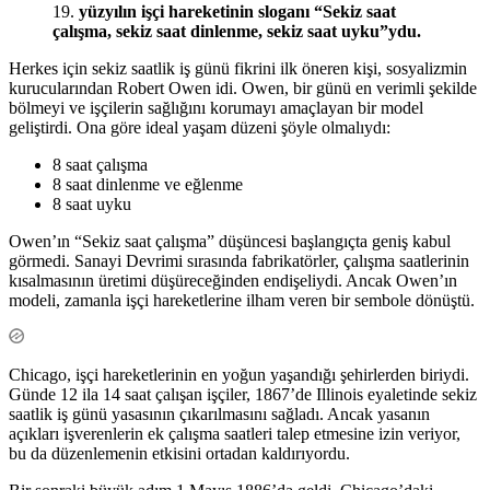
19.
yüzyılın işçi hareketinin sloganı “Sekiz saat
çalışma, sekiz saat dinlenme, sekiz saat uyku”ydu.
Herkes için sekiz saatlik iş günü fikrini ilk öneren kişi, sosyalizmin
kurucularından Robert Owen idi. Owen, bir günü en verimli şekilde
bölmeyi ve işçilerin sağlığını korumayı amaçlayan bir model
geliştirdi. Ona göre ideal yaşam düzeni şöyle olmalıydı:
8 saat çalışma
8 saat dinlenme ve eğlenme
8 saat uyku
Owen’ın “Sekiz saat çalışma” düşüncesi başlangıçta geniş kabul
görmedi. Sanayi Devrimi sırasında fabrikatörler, çalışma saatlerinin
kısalmasının üretimi düşüreceğinden endişeliydi. Ancak Owen’ın
modeli, zamanla işçi hareketlerine ilham veren bir sembole dönüştü.
Chicago, işçi hareketlerinin en yoğun yaşandığı şehirlerden biriydi.
Günde 12 ila 14 saat çalışan işçiler, 1867’de Illinois eyaletinde sekiz
saatlik iş günü yasasının çıkarılmasını sağladı. Ancak yasanın
açıkları işverenlerin ek çalışma saatleri talep etmesine izin veriyor,
bu da düzenlemenin etkisini ortadan kaldırıyordu.