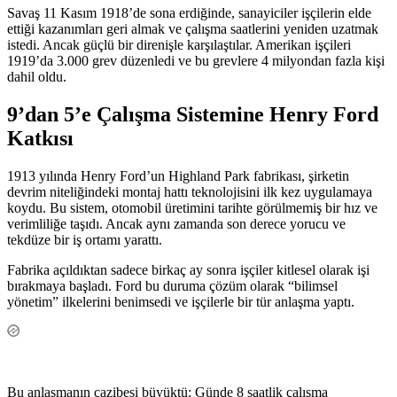
Savaş 11 Kasım 1918’de sona erdiğinde, sanayiciler işçilerin elde
ettiği kazanımları geri almak ve çalışma saatlerini yeniden uzatmak
istedi. Ancak güçlü bir direnişle karşılaştılar. Amerikan işçileri
1919’da 3.000 grev düzenledi ve bu grevlere 4 milyondan fazla kişi
dahil oldu.
9’dan 5’e Çalışma Sistemine Henry Ford
Katkısı
1913 yılında Henry Ford’un Highland Park fabrikası, şirketin
devrim niteliğindeki montaj hattı teknolojisini ilk kez uygulamaya
koydu. Bu sistem, otomobil üretimini tarihte görülmemiş bir hız ve
verimliliğe taşıdı. Ancak aynı zamanda son derece yorucu ve
tekdüze bir iş ortamı yarattı.
Fabrika açıldıktan sadece birkaç ay sonra işçiler kitlesel olarak işi
bırakmaya başladı. Ford bu duruma çözüm olarak “bilimsel
yönetim” ilkelerini benimsedi ve işçilerle bir tür anlaşma yaptı.
Bu anlaşmanın cazibesi büyüktü: Günde 8 saatlik çalışma