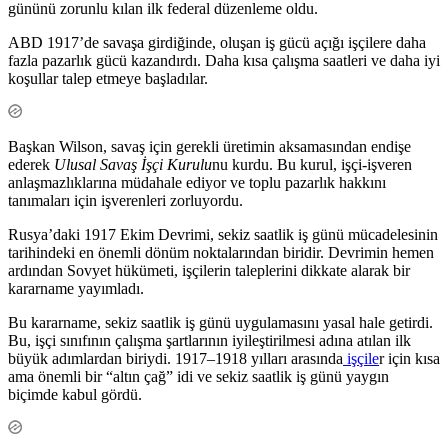
gününü zorunlu kılan ilk federal düzenleme oldu.
ABD 1917’de savaşa girdiğinde, oluşan iş gücü açığı işçilere daha
fazla pazarlık gücü kazandırdı. Daha kısa çalışma saatleri ve daha iyi
koşullar talep etmeye başladılar.
Başkan Wilson, savaş için gerekli üretimin aksamasından endişe
ederek
Ulusal Savaş İşçi Kurulu
nu kurdu. Bu kurul, işçi-işveren
anlaşmazlıklarına müdahale ediyor ve toplu pazarlık hakkını
tanımaları için işverenleri zorluyordu.
Rusya’daki 1917 Ekim Devrimi, sekiz saatlik iş günü mücadelesinin
tarihindeki en önemli dönüm noktalarından biridir. Devrimin hemen
ardından Sovyet hükümeti, işçilerin taleplerini dikkate alarak bir
kararname yayımladı.
Bu kararname, sekiz saatlik iş günü uygulamasını yasal hale getirdi.
Bu, işçi sınıfının çalışma şartlarının iyileştirilmesi adına atılan ilk
büyük adımlardan biriydi. 1917–1918 yılları arasında
işçile
r için kısa
ama önemli bir “altın çağ” idi ve sekiz saatlik iş günü yaygın
biçimde kabul gördü.