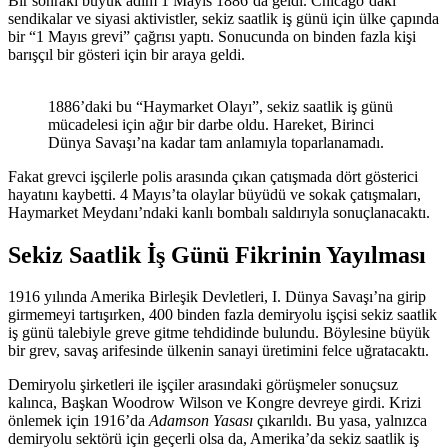
Bir sonraki büyük adım 1 Mayıs 1886’da geldi. Chicago’daki
sendikalar ve siyasi aktivistler, sekiz saatlik iş günü için ülke çapında
bir “1 Mayıs grevi” çağrısı yaptı. Sonucunda on binden fazla kişi
barışçıl bir gösteri için bir araya geldi.
1886’daki bu “Haymarket Olayı”, sekiz saatlik iş günü
mücadelesi için ağır bir darbe oldu. Hareket, Birinci
Dünya Savaşı’na kadar tam anlamıyla toparlanamadı.
Fakat grevci işçilerle polis arasında çıkan çatışmada dört gösterici
hayatını kaybetti. 4 Mayıs’ta olaylar büyüdü ve sokak çatışmaları,
Haymarket Meydanı’ndaki kanlı bombalı saldırıyla sonuçlanacaktı.
Sekiz Saatlik İş Günü Fikrinin Yayılması
1916 yılında Amerika Birleşik Devletleri, I. Dünya Savaşı’na girip
girmemeyi tartışırken, 400 binden fazla demiryolu işçisi sekiz saatlik
iş günü talebiyle greve gitme tehdidinde bulundu. Böylesine büyük
bir grev, savaş arifesinde ülkenin sanayi üretimini felce uğratacaktı.
Demiryolu şirketleri ile işçiler arasındaki görüşmeler sonuçsuz
kalınca, Başkan Woodrow Wilson ve Kongre devreye girdi. Krizi
önlemek için 1916’da
Adamson Yasası
çıkarıldı. Bu yasa, yalnızca
demiryolu sektörü için geçerli olsa da, Amerika’da sekiz saatlik iş