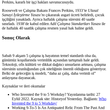
Perkins, kararlı bir işçi hakları savunucusuydu.
Roosevelt ve Çalışma Bakanı Frances Perkins, 1933’te
Ulusal
Sanayi İyileştirme Yasası’nı
çıkararak asgari ücreti belirledi, çocuk
işçiliğini yasakladı. Ayrıca haftalık çalışma süresini 40 saatle
sınırladı. 1938’de kabul edilen
Adil Çalışma Standartları Yasası
ile
de haftalık 40 saatlik çalışma resmen yasal hak haline geldi.
Sonuç Olarak
Sabah 9 akşam 5 çalışma iş hayatının temel standardı olsa da,
günümüz koşullarında verimlilik açısından tartışmalı hale geldi.
Teknoloji, ofis kültürü ve dikkat dağıtıcı unsurların artması, çalışma
süresinin uzunluğundan çok niteliğinin önemli olduğunu gösteriyor.
Belki de geleceğin iş modeli, “daha az çalış, daha verimli ol”
anlayışına dayanacak.
Kaynaklar ve ileri okumalar
Who Invented the 9 to 5 Workday? Yayınlanma tarihi: 27
Eylül 2022. Kaynak site: Historyof Yesterday. Bağlantı:
Who
Invented the 9 to 5 Workday/
Working 9-To-5 Is An Antiquated Relic From The Past And