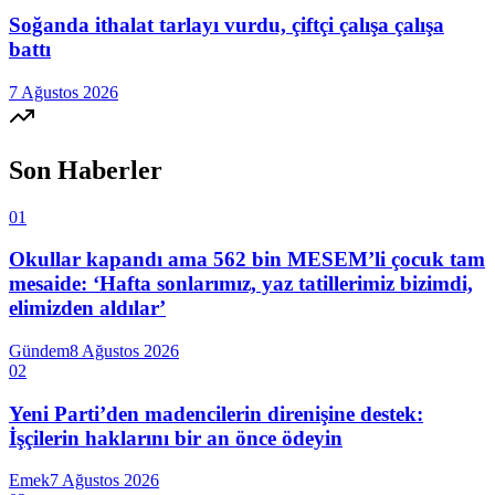
Soğanda ithalat tarlayı vurdu, çiftçi çalışa çalışa
battı
7 Ağustos 2026
Son Haberler
01
Okullar kapandı ama 562 bin MESEM’li çocuk tam
mesaide: ‘Hafta sonlarımız, yaz tatillerimiz bizimdi,
elimizden aldılar’
Gündem
8 Ağustos 2026
02
Yeni Parti’den madencilerin direnişine destek:
İşçilerin haklarını bir an önce ödeyin
Emek
7 Ağustos 2026