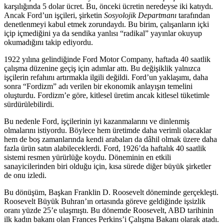
karşılığında 5 dolar ücret. Bu, önceki ücretin neredeyse iki katıydı.
Ancak Ford’un işçileri, şirketin
Sosyolojik Departmanı
tarafından
denetlenmeyi kabul etmek zorundaydı. Bu birim, çalışanların içki
içip içmediğini ya da sendika yanlısı “radikal” yayınlar okuyup
okumadığını takip ediyordu.
1922 yılına gelindiğinde Ford Motor Company, haftada 40 saatlik
çalışma düzenine geçiş için adımlar attı. Bu değişiklik yalnızca
işçilerin refahını artırmakla ilgili değildi. Ford’un yaklaşımı, daha
sonra “Fordizm” adı verilen bir ekonomik anlayışın temelini
oluşturdu. Fordizm’e göre, kitlesel üretim ancak kitlesel tüketimle
sürdürülebilirdi.
Bu nedenle Ford, işçilerinin iyi kazanmalarını ve dinlenmiş
olmalarını istiyordu. Böylece hem üretimde daha verimli olacaklar
hem de boş zamanlarında kendi arabaları da dâhil olmak üzere daha
fazla ürün satın alabileceklerdi. Ford, 1926’da haftalık 40 saatlik
sistemi resmen yürürlüğe koydu. Döneminin en etkili
sanayicilerinden biri olduğu için, kısa sürede diğer büyük şirketler
de onu izledi.
Bu dönüşüm, Başkan Franklin D. Roosevelt döneminde gerçekleşti.
Roosevelt Büyük Buhran’ın ortasında göreve geldiğinde işsizlik
oranı yüzde 25’e ulaşmıştı. Bu dönemde Roosevelt, ABD tarihinin
ilk kadın bakanı olan Frances Perkins’i Çalışma Bakanı olarak atadı.