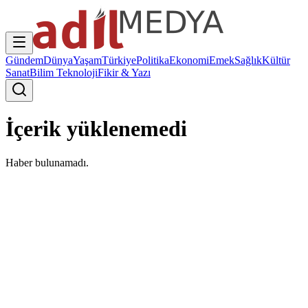
Gündem
Dünya
Yaşam
Türkiye
Politika
Ekonomi
Emek
Sağlık
Kültür
Sanat
Bilim Teknoloji
Fikir & Yazı
İçerik yüklenemedi
Haber bulunamadı.