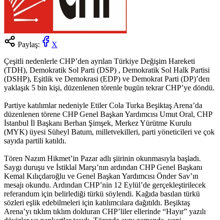
Paylaş:
X
Çeşitli nedenlerle CHP’den ayrılan Türkiye Değişim Hareketi
(TDH), Demokratik Sol Parti (DSP) , Demokratik Sol Halk Partisi
(DSHP), Eşitlik ve Demokrasi (EDP) ve Demokrat Parti (DP)’den
yaklaşık 5 bin kişi, düzenlenen törenle bugün tekrar CHP’ye döndü.
Partiye katılımlar nedeniyle Etiler Cola Turka Beşiktaş Arena’da
düzenlenen törene CHP Genel Başkan Yardımcısı Umut Oral, CHP
İstanbul İl Başkanı Berhan Şimşek, Merkez Yürütme Kurulu
(MYK) üyesi Süheyl Batum, milletvekilleri, parti yöneticileri ve çok
sayıda partili katıldı.
Tören Nazım Hikmet’in Pazar adlı şiirinin okunmasıyla başladı.
Saygı duruşu ve İstiklal Marşı’nın ardından CHP Genel Başkanı
Kemal Kılıçdaroğlu ve Genel Başkan Yardımcısı Önder Sav’ın
mesajı okundu. Ardından CHP’nin 12 Eylül’de gerçekleştirilecek
referandum için belirlediği türkü söylendi. Kağıda basılan türkü
sözleri eşlik edebilmeleri için katılımcılara dağıtıldı. Beşiktaş
Arena’yı tıklım tıklım dolduran CHP’liler ellerinde “Hayır” yazılı