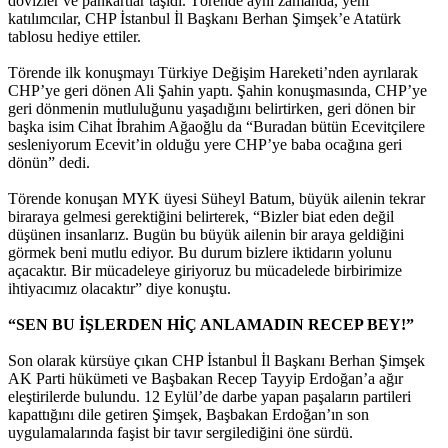
dövizler ve pankartlar taşıdı. Törende aynı zamanda, yeni
katılımcılar, CHP İstanbul İl Başkanı Berhan Şimşek’e Atatürk
tablosu hediye ettiler.
Törende ilk konuşmayı Türkiye Değişim Hareketi’nden ayrılarak
CHP’ye geri dönen Ali Şahin yaptı. Şahin konuşmasında, CHP’ye
geri dönmenin mutluluğunu yaşadığını belirtirken, geri dönen bir
başka isim Cihat İbrahim Ağaoğlu da “Buradan bütün Ecevitçilere
sesleniyorum Ecevit’in olduğu yere CHP’ye baba ocağına geri
dönün” dedi.
Törende konuşan MYK üyesi Süheyl Batum, büyük ailenin tekrar
biraraya gelmesi gerektiğini belirterek, “Bizler biat eden değil
düşünen insanlarız. Bugün bu büyük ailenin bir araya geldiğini
görmek beni mutlu ediyor. Bu durum bizlere iktidarın yolunu
açacaktır. Bir mücadeleye giriyoruz bu mücadelede birbirimize
ihtiyacımız olacaktır” diye konuştu.
“SEN BU İŞLERDEN HİÇ ANLAMADIN RECEP BEY!”
Son olarak kürsüye çıkan CHP İstanbul İl Başkanı Berhan Şimşek
AK Parti hükümeti ve Başbakan Recep Tayyip Erdoğan’a ağır
eleştirilerde bulundu. 12 Eylül’de darbe yapan paşaların partileri
kapattığını dile getiren Şimşek, Başbakan Erdoğan’ın son
uygulamalarında faşist bir tavır sergilediğini öne sürdü.