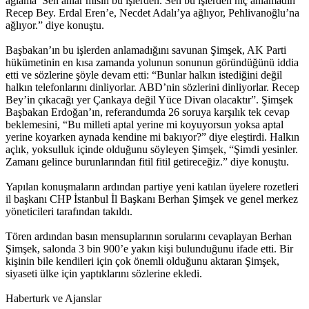
ağlama’ Sen anlar mısın bu işlerden. Sen bu işlerden hiç anlamadın
Recep Bey. Erdal Eren’e, Necdet Adalı’ya ağlıyor, Pehlivanoğlu’na
ağlıyor.” diye konuştu.
Başbakan’ın bu işlerden anlamadığını savunan Şimşek, AK Parti
hükümetinin en kısa zamanda yolunun sonunun göründüğünü iddia
etti ve sözlerine şöyle devam etti: “Bunlar halkın istediğini değil
halkın telefonlarını dinliyorlar. ABD’nin sözlerini dinliyorlar. Recep
Bey’in çıkacağı yer Çankaya değil Yüce Divan olacaktır”. Şimşek
Başbakan Erdoğan’ın, referandumda 26 soruya karşılık tek cevap
beklemesini, “Bu milleti aptal yerine mi koyuyorsun yoksa aptal
yerine koyarken aynada kendine mi bakıyor?” diye eleştirdi. Halkın
açlık, yoksulluk içinde olduğunu söyleyen Şimşek, “Şimdi yesinler.
Zamanı gelince burunlarından fitil fitil getireceğiz.” diye konuştu.
Yapılan konuşmaların ardından partiye yeni katılan üyelere rozetleri
il başkanı CHP İstanbul İl Başkanı Berhan Şimşek ve genel merkez
yöneticileri tarafından takıldı.
Tören ardından basın mensuplarının sorularını cevaplayan Berhan
Şimşek, salonda 3 bin 900’e yakın kişi bulunduğunu ifade etti. Bir
kişinin bile kendileri için çok önemli olduğunu aktaran Şimşek,
siyaseti ülke için yaptıklarını sözlerine ekledi.
Haberturk ve Ajanslar