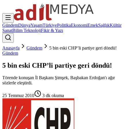
Gündem
Dünya
Yaşam
Türkiye
Politika
Ekonomi
Emek
Sağlık
Kültür
Sanat
Bilim Teknoloji
Fikir & Yazı
Anasayfa
Gündem
5 bin eski CHP’li partiye geri döndü!
Gündem
5 bin eski CHP’li partiye geri döndü!
Törende konuşan İl Başkanı Şimşek, Başbakan Erdoğan'ı ağır
sözlerle eleştirdi.
25 Temmuz 2010
3
dk okuma