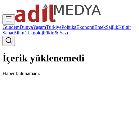
Gündem
Dünya
Yaşam
Türkiye
Politika
Ekonomi
Emek
Sağlık
Kültür
Sanat
Bilim Teknoloji
Fikir & Yazı
İçerik yüklenemedi
Haber bulunamadı.