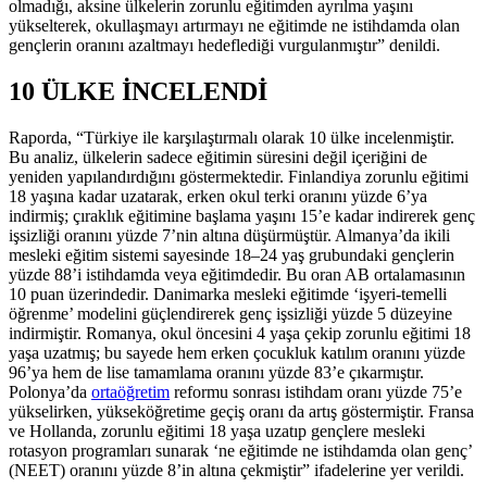
olmadığı, aksine ülkelerin zorunlu eğitimden ayrılma yaşını
yükselterek, okullaşmayı artırmayı ne eğitimde ne istihdamda olan
gençlerin oranını azaltmayı hedeflediği vurgulanmıştır” denildi.
10 ÜLKE İNCELENDİ
Raporda, “Türkiye ile karşılaştırmalı olarak 10 ülke incelenmiştir.
Bu analiz, ülkelerin sadece eğitimin süresini değil içeriğini de
yeniden yapılandırdığını göstermektedir. Finlandiya zorunlu eğitimi
18 yaşına kadar uzatarak, erken okul terki oranını yüzde 6’ya
indirmiş; çıraklık eğitimine başlama yaşını 15’e kadar indirerek genç
işsizliği oranını yüzde 7’nin altına düşürmüştür. Almanya’da ikili
mesleki eğitim sistemi sayesinde 18–24 yaş grubundaki gençlerin
yüzde 88’i istihdamda veya eğitimdedir. Bu oran AB ortalamasının
10 puan üzerindedir. Danimarka mesleki eğitimde ‘işyeri-temelli
öğrenme’ modelini güçlendirerek genç işsizliği yüzde 5 düzeyine
indirmiştir. Romanya, okul öncesini 4 yaşa çekip zorunlu eğitimi 18
yaşa uzatmış; bu sayede hem erken çocukluk katılım oranını yüzde
96’ya hem de lise tamamlama oranını yüzde 83’e çıkarmıştır.
Polonya’da
ortaöğretim
reformu sonrası istihdam oranı yüzde 75’e
yükselirken, yükseköğretime geçiş oranı da artış göstermiştir. Fransa
ve Hollanda, zorunlu eğitimi 18 yaşa uzatıp gençlere mesleki
rotasyon programları sunarak ‘ne eğitimde ne istihdamda olan genç’
(NEET) oranını yüzde 8’in altına çekmiştir” ifadelerine yer verildi.