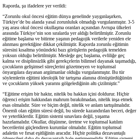
Raporda, şu ifadelere yer verildi:
“Zorunlu okul öncesi eğitim dünya genelinde yaygınlaşırken,
Türkiye’de bu alanda yasal zorunluluk olmadığı vurgulanmıştır. 3-5
yaş arası okul öncesi okullaşma oranları açısından Avrupa ülkeleri
arasında Türkiye’nin son sıralarda yer aldığı belirtilmiştir. Zorunlu
eğitime başlama ve bitirme yaşının pedagojik verilerle yeniden ele
alınması gerektiğine dikkat çekilmiştir. Raporda zorunlu eğitimin
süresini kısaltma yönündeki bazı görüşlerin pedagojik temelden
yoksun olduğu belirtilmiştir. Mesleğe geç başlama, evliliğe geç
kalma ve disiplinsizlik gibi gerekçelerin bilimsel dayanak taşımadığı,
çocukların gelişimsel süreçlerini gözetmeyen ve toplumsal
önyargılara dayanan argümanlar olduğu vurgulanmıştır. Bu tür
söylemlerin eğitimi ideolojik bir tartışma alanına dönüştürdüğünün
ve çocukların yüksek yararını gölgelediğinin altı çizilmiştir.”
“Eğitime erişim bir haktır, nitelik bu hakkın içini doldurur. Hiçbir
öğrenci erişim hakkından mahrum bırakılmadan, nitelik inşa etmek
esas olmalıdır. Süre ve biçim değil, nitelik ve anlam tartışılmalıdır.
Önemli olan eğitim süresi değil, bu sürede kazandırılan beceri, değer
ve yeterliklerdir. Eğitim sistemi sınavlara değil, yaşama
hazırlamalıdır. Okullar, düşünme, üretme ve toplumsal katılım
becerilerini güçlendiren kurumlar olmalıdır. Eğitim toplumsal
adaletin ve fırsat eşitliğinin aracıdır. Hiçbir politika dezavantajlı
öğrencileri daha da dezavantajlı hale getirmemelidir. Eğitim sistemi