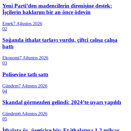
Yeni Parti’den madencilerin direnişine destek:
İşçilerin haklarını bir an önce ödeyin
Emek
7 Ağustos 2026
02
Soğanda ithalat tarlayı vurdu, çiftçi çalışa çalışa
battı
Ekonomi
7 Ağustos 2026
03
Polisevine tatlı sattı
Gündem
7 Ağustos 2026
04
Skandal görmezden gelindi: 2024’te uyarı yapıldı
Gündem
6 Ağustos 2026
05
İthalata üç, üreticiye bir: Et ithalatına 1,2 milyar