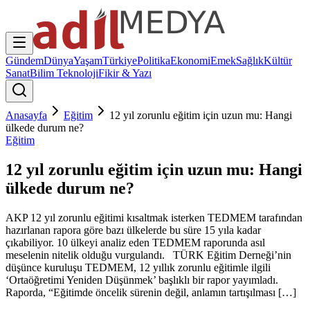
Gündem
Dünya
Yaşam
Türkiye
Politika
Ekonomi
Emek
Sağlık
Kültür
Sanat
Bilim Teknoloji
Fikir & Yazı
Anasayfa
Eğitim
12 yıl zorunlu eğitim için uzun mu: Hangi
ülkede durum ne?
Eğitim
12 yıl zorunlu eğitim için uzun mu: Hangi
ülkede durum ne?
AKP 12 yıl zorunlu eğitimi kısaltmak isterken TEDMEM tarafından
hazırlanan rapora göre bazı ülkelerde bu süre 15 yıla kadar
çıkabiliyor. 10 ülkeyi analiz eden TEDMEM raporunda asıl
meselenin nitelik olduğu vurgulandı. TÜRK Eğitim Derneği’nin
düşünce kuruluşu TEDMEM, 12 yıllık zorunlu eğitimle ilgili
‘Ortaöğretimi Yeniden Düşünmek’ başlıklı bir rapor yayımladı.
Raporda, “Eğitimde öncelik sürenin değil, anlamın tartışılması […]