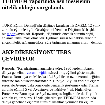
TEDMEM raporunda asıl meselenin
nitelik olduğu vurgulandı.
TÜRK Eğitim Derneği’nin düşünce kuruluşu TEDMEM, 12 yıllık
zorunlu eğitimle ilgili ‘Ortaöğretimi Yeniden Düşünmek’ başlıklı
bir
rapor
yayımladı. Raporda, “Eğitimde öncelik sürenin değil,
anlamın tartışılması olmalıdır. Eğitimin süresi bu hakkın aracıdır,
ancak nitelik sağlanmadıkça, süre tartışması anlamını yitirir” denildi.
AKP DİREKSİYONU TERS
ÇEVİRİYOR
Raporda, “Karşılaştırmalı analizlere göre, 1980’lerden itibaren
dünya genelinde
zorunlu eğitim
süresi artış eğilimi göstermiştir.
Fransa, Romanya ve Meksika 13-15 yıl ile en uzun zorunlu eğitim
süresine sahip ülkeler arasındadır. Türkiye 12 yıllık zorunlu eğitim
süresiyle Avrupa’daki örneklerle benzerlik göstermektedir. Fransa
zorunlu eğitimi 5 yıl, Avusturya ve Türkiye 4 yıl; Finlandiya,
Portekiz ve Romanya ise 3 yıl uzatmıştır. İngiltere’de de 11 yıllık
zorunlu eğitim süresi 13 yıla çıkarılmıştır. TEDMEM raporunda,
dünya genelinde eğitimin süresini kısaltma yönünde bir eğilim