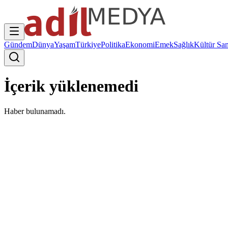
Gündem
Dünya
Yaşam
Türkiye
Politika
Ekonomi
Emek
Sağlık
Kültür San
İçerik yüklenemedi
Haber bulunamadı.