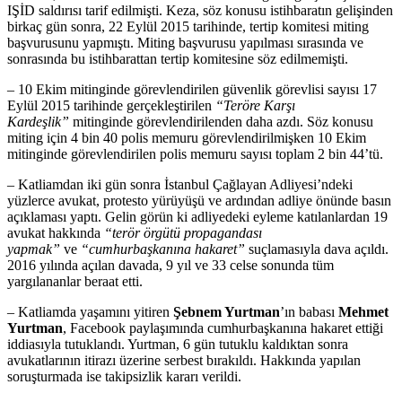
IŞİD saldırısı tarif edilmişti. Keza, söz konusu istihbaratın gelişinden
birkaç gün sonra, 22 Eylül 2015 tarihinde, tertip komitesi miting
başvurusunu yapmıştı. Miting başvurusu yapılması sırasında ve
sonrasında bu istihbarattan tertip komitesine söz edilmemişti.
– 10 Ekim mitinginde görevlendirilen güvenlik görevlisi sayısı 17
Eylül 2015 tarihinde gerçekleştirilen
“Teröre Karşı
Kardeşlik”
mitinginde görevlendirilenden daha azdı. Söz konusu
miting için 4 bin 40 polis memuru görevlendirilmişken 10 Ekim
mitinginde görevlendirilen polis memuru sayısı toplam 2 bin 44’tü.
– Katliamdan iki gün sonra İstanbul Çağlayan Adliyesi’ndeki
yüzlerce avukat, protesto yürüyüşü ve ardından adliye önünde basın
açıklaması yaptı. Gelin görün ki adliyedeki eyleme katılanlardan 19
avukat hakkında
“terör örgütü propagandası
yapmak”
ve
“cumhurbaşkanına hakaret”
suçlamasıyla dava açıldı.
2016 yılında açılan davada, 9 yıl ve 33 celse sonunda tüm
yargılananlar beraat etti.
– Katliamda yaşamını yitiren
Şebnem Yurtman
’ın babası
Mehmet
Yurtman
, Facebook paylaşımında cumhurbaşkanına hakaret ettiği
iddiasıyla tutuklandı. Yurtman, 6 gün tutuklu kaldıktan sonra
avukatlarının itirazı üzerine serbest bırakıldı. Hakkında yapılan
soruşturmada ise takipsizlik kararı verildi.