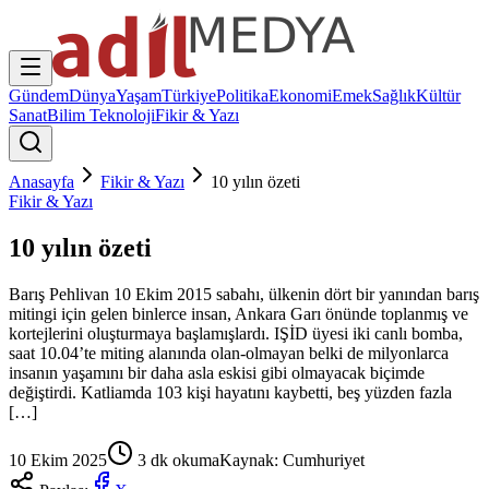
Gündem
Dünya
Yaşam
Türkiye
Politika
Ekonomi
Emek
Sağlık
Kültür
Sanat
Bilim Teknoloji
Fikir & Yazı
Anasayfa
Fikir & Yazı
10 yılın özeti
Fikir & Yazı
10 yılın özeti
Barış Pehlivan 10 Ekim 2015 sabahı, ülkenin dört bir yanından barış
mitingi için gelen binlerce insan, Ankara Garı önünde toplanmış ve
kortejlerini oluşturmaya başlamışlardı. IŞİD üyesi iki canlı bomba,
saat 10.04’te miting alanında olan-olmayan belki de milyonlarca
insanın yaşamını bir daha asla eskisi gibi olmayacak biçimde
değiştirdi. Katliamda 103 kişi hayatını kaybetti, beş yüzden fazla
[…]
10 Ekim 2025
3
dk okuma
Kaynak:
Cumhuriyet