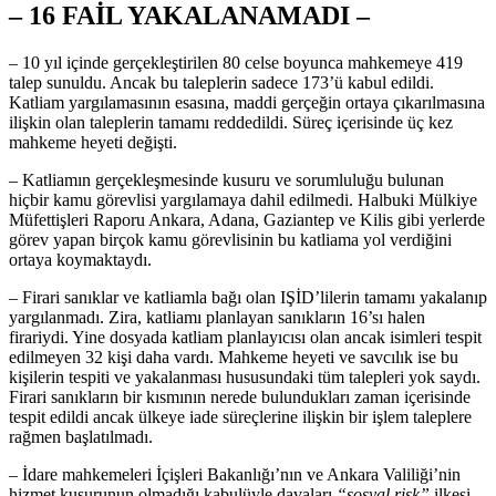
– 16 FAİL YAKALANAMADI –
– 10 yıl içinde gerçekleştirilen 80 celse boyunca mahkemeye 419
talep sunuldu. Ancak bu taleplerin sadece 173’ü kabul edildi.
Katliam yargılamasının esasına, maddi gerçeğin ortaya çıkarılmasına
ilişkin olan taleplerin tamamı reddedildi. Süreç içerisinde üç kez
mahkeme heyeti değişti.
– Katliamın gerçekleşmesinde kusuru ve sorumluluğu bulunan
hiçbir kamu görevlisi yargılamaya dahil edilmedi. Halbuki Mülkiye
Müfettişleri Raporu Ankara, Adana, Gaziantep ve Kilis gibi yerlerde
görev yapan birçok kamu görevlisinin bu katliama yol verdiğini
ortaya koymaktaydı.
– Firari sanıklar ve katliamla bağı olan IŞİD’lilerin tamamı yakalanıp
yargılanmadı. Zira, katliamı planlayan sanıkların 16’sı halen
firariydi. Yine dosyada katliam planlayıcısı olan ancak isimleri tespit
edilmeyen 32 kişi daha vardı. Mahkeme heyeti ve savcılık ise bu
kişilerin tespiti ve yakalanması hususundaki tüm talepleri yok saydı.
Firari sanıkların bir kısmının nerede bulundukları zaman içerisinde
tespit edildi ancak ülkeye iade süreçlerine ilişkin bir işlem taleplere
rağmen başlatılmadı.
– İdare mahkemeleri İçişleri Bakanlığı’nın ve Ankara Valiliği’nin
hizmet kusurunun olmadığı kabulüyle davaları
“sosyal risk”
ilkesi