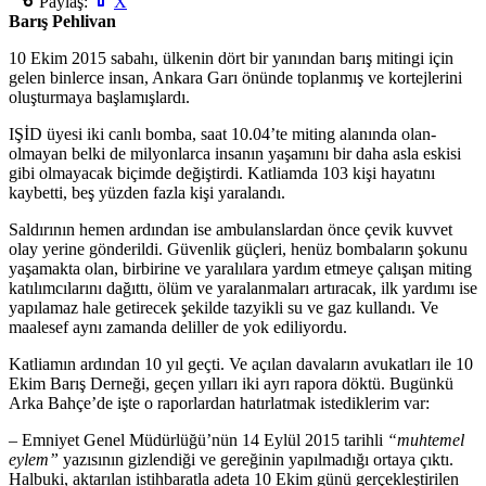
Paylaş:
X
Barış Pehlivan
10 Ekim 2015 sabahı, ülkenin dört bir yanından barış mitingi için
gelen binlerce insan, Ankara Garı önünde toplanmış ve kortejlerini
oluşturmaya başlamışlardı.
IŞİD üyesi iki canlı bomba, saat 10.04’te miting alanında olan-
olmayan belki de milyonlarca insanın yaşamını bir daha asla eskisi
gibi olmayacak biçimde değiştirdi. Katliamda 103 kişi hayatını
kaybetti, beş yüzden fazla kişi yaralandı.
Saldırının hemen ardından ise ambulanslardan önce çevik kuvvet
olay yerine gönderildi. Güvenlik güçleri, henüz bombaların şokunu
yaşamakta olan, birbirine ve yaralılara yardım etmeye çalışan miting
katılımcılarını dağıttı, ölüm ve yaralanmaları artıracak, ilk yardımı ise
yapılamaz hale getirecek şekilde tazyikli su ve gaz kullandı. Ve
maalesef aynı zamanda deliller de yok ediliyordu.
Katliamın ardından 10 yıl geçti. Ve açılan davaların avukatları ile 10
Ekim Barış Derneği, geçen yılları iki ayrı rapora döktü. Bugünkü
Arka Bahçe’de işte o raporlardan hatırlatmak istediklerim var:
– Emniyet Genel Müdürlüğü’nün 14 Eylül 2015 tarihli
“muhtemel
eylem”
yazısının gizlendiği ve gereğinin yapılmadığı ortaya çıktı.
Halbuki, aktarılan istihbaratla adeta 10 Ekim günü gerçekleştirilen