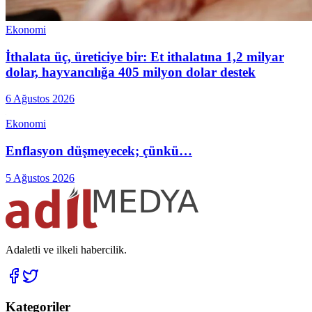
Ekonomi
İthalata üç, üreticiye bir: Et ithalatına 1,2 milyar
dolar, hayvancılığa 405 milyon dolar destek
6 Ağustos 2026
Ekonomi
Enflasyon düşmeyecek; çünkü…
5 Ağustos 2026
Adaletli ve ilkeli habercilik.
Kategoriler