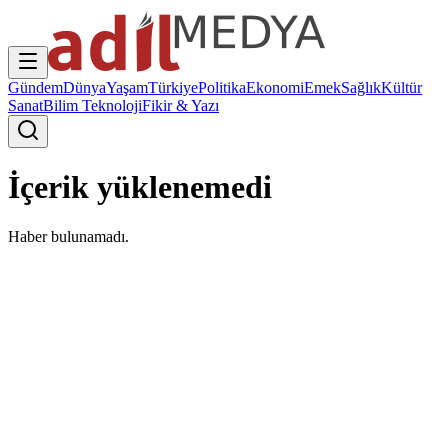
Gündem
Dünya
Yaşam
Türkiye
Politika
Ekonomi
Emek
Sağlık
Kültür
Sanat
Bilim Teknoloji
Fikir & Yazı
İçerik yüklenemedi
Haber bulunamadı.